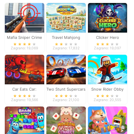
Mafia Sniper Crime
Travel Mahjong
Clicker Hero
Shooting
Deluxe
Zagrano: 19,069
Zagrano: 17,832
Zagrano: 19,097
Car Eats Car:
Two Stunt Supercars
Snow Rider Obby
Volcanic Adventure
Parkour
Zagrano: 19,566
Zagrano: 21,100
Zagrano: 20,555