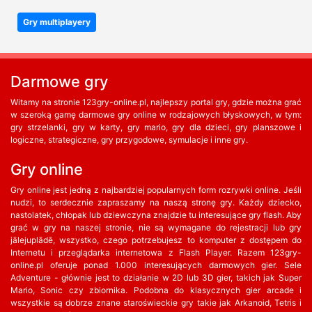
Gry multiplayery
Darmowe gry
Witamy na stronie 123gry-online.pl, najlepszy portal gry, gdzie można grać
w szeroką gamę darmowe gry online w rodzajowych błyskowych, w tym:
gry strzelanki, gry w karty, gry mario, gry dla dzieci, gry planszowe i
logiczne, strategiczne, gry przygodowe, symulacje i inne gry.
Gry online
Gry online jest jedną z najbardziej popularnych form rozrywki online. Jeśli
nudzi, to serdecznie zapraszamy na naszą stronę gry. Każdy dziecko,
nastolatek, chłopak lub dziewczyna znajdzie tu interesujące gry flash. Aby
grać w gry na naszej stronie, nie są wymagane do rejestracji lub gry
jālejuplādē, wszystko, czego potrzebujesz to komputer z dostępem do
Internetu i przeglądarka internetowa z Flash Player. Razem 123gry-
online.pl oferuje ponad 1.000 interesujących darmowych gier. Sele
Adventure - głównie jest to działanie w 2D lub 3D gier, takich jak Super
Mario, Sonic czy zbiornika. Podobna do klasycznych gier arcade i
wszystkie są dobrze znane staroświeckie gry takie jak Arkanoid, Tetris i