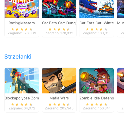
RacingMasters
Car Eats Car: Dungeon Adventure
Car Eats Car: Winter Adve
Musta
Zagrano: 178,339
Zagrano: 178,832
Zagrano: 180,311
Zagr
Strzelanki
Blockapolypse Zombie Shooter
Mafia Wars
Zombie Idle Defense Onlin
St
Zagrano: 64,072
Zagrano: 202,945
Zagrano: 156,841
Zag