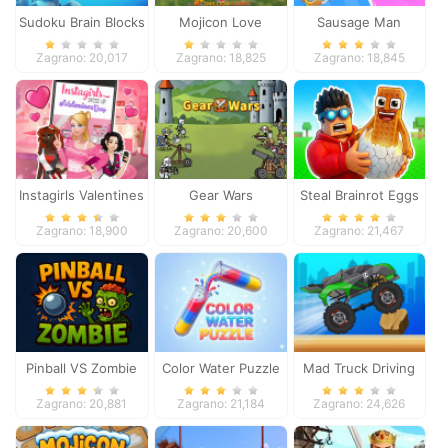
Sudoku Brain Blocks
Mojicon Love
Sausage Man
Connect
Shooting Adventure
Zagrano: 20,017
Zagrano: 18,825
Zagrano: 18,845
Instagirls Valentines
Gear Wars
Steal Brainrot Eggs
Dress Up
Zagrano: 18,900
Zagrano: 20,600
Zagrano: 21,467
Pinball VS Zombie
Color Water Puzzle
Mad Truck Driving
Zagrano: 20,881
Zagrano: 21,184
Zagrano: 24,626