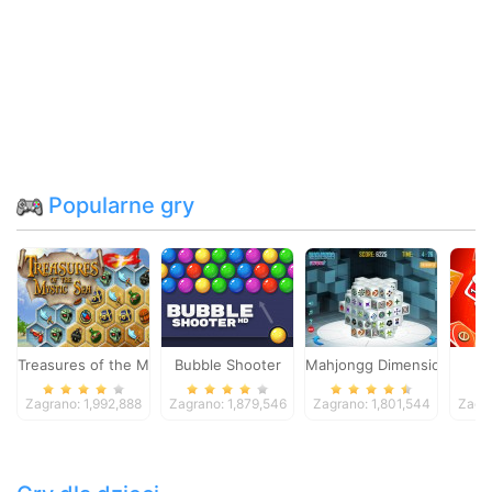
Popularne gry
Treasures of the Mystic Sea
Bubble Shooter
Mahjongg Dimensions
Zagrano: 1,992,888
Zagrano: 1,879,546
Zagrano: 1,801,544
Zagra