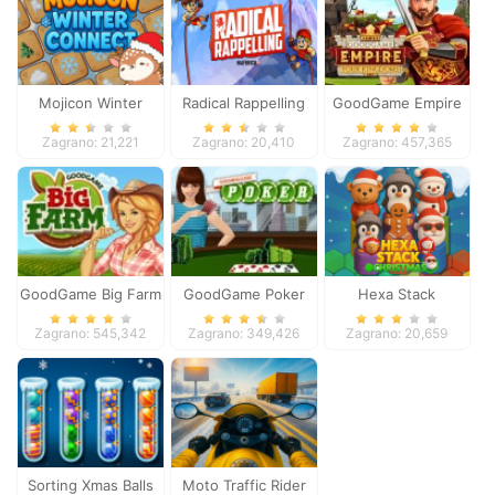
Mojicon Winter
Radical Rappelling
GoodGame Empire
Connect
Zagrano: 21,221
Zagrano: 20,410
Zagrano: 457,365
GoodGame Big Farm
GoodGame Poker
Hexa Stack
Christmas
Zagrano: 545,342
Zagrano: 349,426
Zagrano: 20,659
Sorting Xmas Balls
Moto Traffic Rider