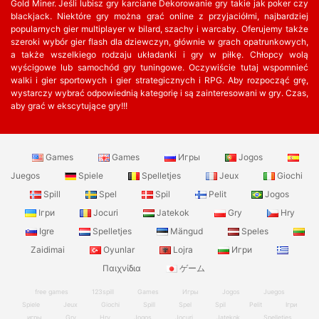
Gold Miner. Jeśli lubisz gry karciane Dekorowanie gry takie jak poker czy
blackjack. Niektóre gry można grać online z przyjaciółmi, najbardziej
popularnych gier multiplayer w bilard, szachy i warcaby. Oferujemy także
szeroki wybór gier flash dla dziewczyn, głównie w grach opatrunkowych,
a także wszelkiego rodzaju układanki i gry w piłkę. Chłopcy wolą
wyścigowe lub samochód gry tuningowe. Oczywiście tutaj wspomnieć
walki i gier sportowych i gier strategicznych i RPG. Aby rozpocząć grę,
wystarczy wybrać odpowiednią kategorię i są zainteresowani w gry. Czas,
aby grać w ekscytujące gry!!!
Games
Games
Игры
Jogos
Juegos
Spiele
Spelletjes
Jeux
Giochi
Spill
Spel
Spil
Pelit
Jogos
Ігри
Jocuri
Jatekok
Gry
Hry
Igre
Spelletjes
Mängud
Speles
Zaidimai
Oyunlar
Lojra
Игри
Παιχνίδια
ゲーム
free games
123spill
Games
Игры
Jogos
Juegos
Spiele
Jeux
Giochi
Spill
Spel
Spil
Pelit
Ігри
игры
Gry
Hry
Jogos
Jocuri
Jatekok
Spelletjes