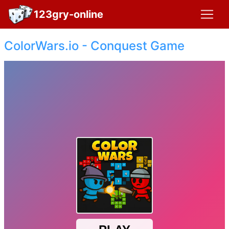
123gry-online
ColorWars.io - Conquest Game