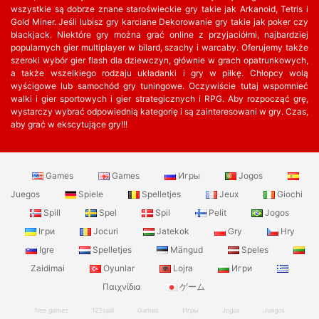
wszystkie są dobrze znane staroświeckie gry takie jak Arkanoid, Tetris i
Gold Miner. Jeśli lubisz gry karciane Dekorowanie gry takie jak poker czy
blackjack. Niektóre gry można grać online z przyjaciółmi, najbardziej
popularnych gier multiplayer w bilard, szachy i warcaby. Oferujemy także
szeroki wybór gier flash dla dziewczyn, głównie w grach opatrunkowych,
a także wszelkiego rodzaju układanki i gry w piłkę. Chłopcy wolą
wyścigowe lub samochód gry tuningowe. Oczywiście tutaj wspomnieć
walki i gier sportowych i gier strategicznych i RPG. Aby rozpocząć grę,
wystarczy wybrać odpowiednią kategorię i są zainteresowani w gry. Czas,
aby grać w ekscytujące gry!!!
Games
Games
Игры
Jogos
Juegos
Spiele
Spelletjes
Jeux
Giochi
Spill
Spel
Spil
Pelit
Jogos
Ігри
Jocuri
Jatekok
Gry
Hry
Igre
Spelletjes
Mängud
Speles
Zaidimai
Oyunlar
Lojra
Игри
Παιχνίδια
ゲーム
free games
123spill
Games
Игры
Jogos
Juegos