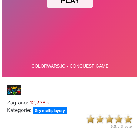
Zagrano:
12,238 x
Kategorie:
Gry multiplayery
5.0
/5 (
1
vote)