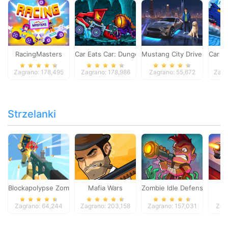
RacingMasters
Car Eats Car: Dungeon Adventure
Mustang City Driver
Car E
Zagrano: 178,495
Zagrano: 178,986
Zagrano: 55,672
Zagr
Strzelanki
Blockapolypse Zombie Shooter
Mafia Wars
Zombie Idle Defense Onlin
St
Zagrano: 64,244
Zagrano: 203,158
Zagrano: 157,031
Zag