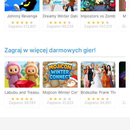
Johnny Revenge
Dreamy Winter Date
Impostors vs Zombies: Surv
Mah
Zagrano: 212,821
Zagrano: 65,235
Zagrano: 107,215
Zagr
Zagraj w więcej darmowych gier!
Labubu and Treasures: Fun Adventure
Mojicon Winter Connect
Bridezilla: Prank The Bride
U
Zagrano: 39,783
Zagrano: 21,323
Zagrano: 64,901
Zagr