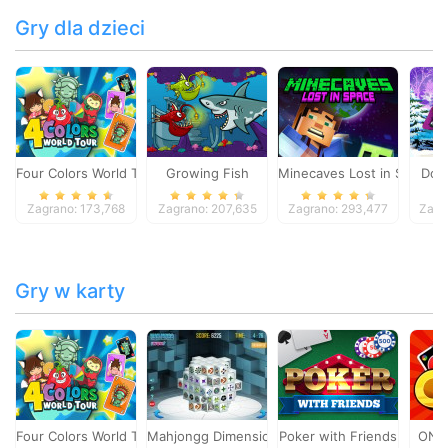
Gry dla dzieci
Four Colors World Tour
Growing Fish
Minecaves Lost in Space
Dol
Zagrano: 173,768
Zagrano: 207,635
Zagrano: 293,477
Zagr
Gry w karty
Four Colors World Tour
Mahjongg Dimensions
Poker with Friends
ONO