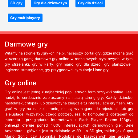
3D gry
Gry dla dziewczyn
Gry dla dzieci
Gry multiplayery
Darmowe gry
Witamy na stronie 123gry-online.pl, najlepszy portal gry, gdzie można grać
w szeroką gamę darmowe gry online w rodzajowych błyskowych, w tym:
gry strzelanki, gry w karty, gry mario, gry dla dzieci, gry planszowe i
logiczne, strategiczne, gry przygodowe, symulacje i inne gry.
Gry online
Gry online jest jedną z najbardziej popularnych form rozrywki online. Jeśli
nudzi, to serdecznie zapraszamy na naszą stronę gry. Każdy dziecko,
nastolatek, chłopak lub dziewczyna znajdzie tu interesujące gry flash. Aby
grać w gry na naszej stronie, nie są wymagane do rejestracji lub gry
jālejuplādē, wszystko, czego potrzebujesz to komputer z dostępem do
Internetu i przeglądarka internetowa z Flash Player. Razem 123gry-
online.pl oferuje ponad 1.000 interesujących darmowych gier. Sele
Adventure - głównie jest to działanie w 2D lub 3D gier, takich jak Super
Mario, Sonic czy zbiornika. Podobna do klasycznych gier arcade i