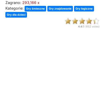
Zagrano:
293,166 x
Kategorie:
Gry śmieszne
Gry znajdowanie
Gry logiczne
Gry dla dzieci
4.4
/5 (
652
votes)