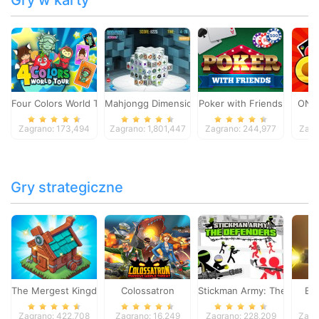
Gry w karty
Four Colors World Tour
Mahjongg Dimensions
Poker with Friends
ONO
Zagrano: 173,494
Zagrano: 1,801,447
Zagrano: 244,977
Zagr
Gry strategiczne
The Mergest Kingdom
Colossatron
Stickman Army: The Defen
Bl
Zagrano: 422,708
Zagrano: 16,249
Zagrano: 228,209
Zagr