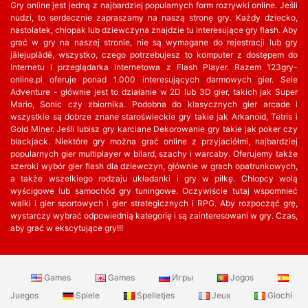
Gry online jest jedną z najbardziej popularnych form rozrywki online. Jeśli
nudzi, to serdecznie zapraszamy na naszą stronę gry. Każdy dziecko,
nastolatek, chłopak lub dziewczyna znajdzie tu interesujące gry flash. Aby
grać w gry na naszej stronie, nie są wymagane do rejestracji lub gry
jālejuplādē, wszystko, czego potrzebujesz to komputer z dostępem do
Internetu i przeglądarka internetowa z Flash Player. Razem 123gry-
online.pl oferuje ponad 1.000 interesujących darmowych gier. Sele
Adventure - głównie jest to działanie w 2D lub 3D gier, takich jak Super
Mario, Sonic czy zbiornika. Podobna do klasycznych gier arcade i
wszystkie są dobrze znane staroświeckie gry takie jak Arkanoid, Tetris i
Gold Miner. Jeśli lubisz gry karciane Dekorowanie gry takie jak poker czy
blackjack. Niektóre gry można grać online z przyjaciółmi, najbardziej
popularnych gier multiplayer w bilard, szachy i warcaby. Oferujemy także
szeroki wybór gier flash dla dziewczyn, głównie w grach opatrunkowych,
a także wszelkiego rodzaju układanki i gry w piłkę. Chłopcy wolą
wyścigowe lub samochód gry tuningowe. Oczywiście tutaj wspomnieć
walki i gier sportowych i gier strategicznych i RPG. Aby rozpocząć grę,
wystarczy wybrać odpowiednią kategorię i są zainteresowani w gry. Czas,
aby grać w ekscytujące gry!!!
Games
Games
Игры
Jogos
Juegos
Spiele
Spelletjes
Jeux
Giochi