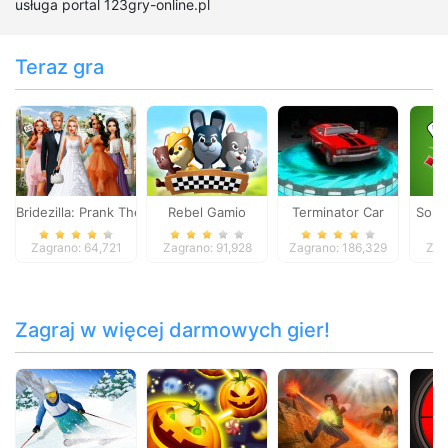
usługa portal 123gry-online.pl
Teraz gra
Bridezilla: Prank The Bride
Rebel Gamio
Terminator Car
Solit
Zagrano: 64,721
Zagrano: 91,928
Zagrano: 186,329
Zag
Zagraj w więcej darmowych gier!