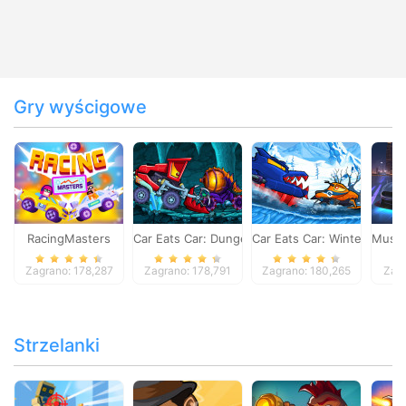
Gry wyścigowe
RacingMasters
Car Eats Car: Dungeon Adventure
Car Eats Car: Winter Adve
Musta
Zagrano: 178,287
Zagrano: 178,791
Zagrano: 180,265
Zagr
Strzelanki