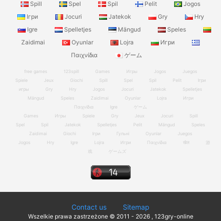
Spill
Spel
Spil
Pelit
Jogos
Ігри
Jocuri
Jatekok
Gry
Hry
Igre
Spelletjes
Mängud
Speles
Zaidimai
Oyunlar
Lojra
Игри
Παιχνίδια
ゲーム
free games
123spill
Games
Игры
Jogos
Juegos
Spiele
Jeux
Giochi
Spill
Spel
Spil
Pelit
Ігри
игры
Gry
Hry
Jogos
Jocuri
Jatekok
Spelletjes
Mängud
Speles
Zaidimai
Oyunlar
Lojra
Игри
Παιχνίδια
Igre
ゲーム
Games
Игры
Spiele
Gry
Jeux
Jocuri
Spill
Spel
Spil
Jatekok
Spelletjes
Pelit
Mängud
Speles
Zaidimai
Giochi
Ігри
Гульні
Oyunlar
Juegos
Jogos
Hry
Igre
Lojra
Игри
Παιχνίδια
खेल
游
戏
ゲームズ
Contact us
Sitemap
Wszelkie prawa zastrzeżone © 2011 - 2026 , 123gry-online