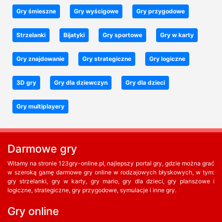
Gry śmieszne
Gry wyścigowe
Gry przygodowe
Strzelanki
Bijatyki
Gry sportowe
Gry w karty
Gry znajdowanie
Gry strategiczne
Gry logiczne
3D gry
Gry dla dziewczyn
Gry dla dzieci
Gry multiplayery
Darmowe gry
Witamy na stronie 123gry-online.pl, najlepszy portal gry, gdzie można grać
w szeroką gamę darmowe gry online w rodzajowych błyskowych, w tym:
gry strzelanki, gry w karty, gry mario, gry dla dzieci, gry planszowe i
logiczne, strategiczne, gry przygodowe, symulacje i inne gry.
Gry online