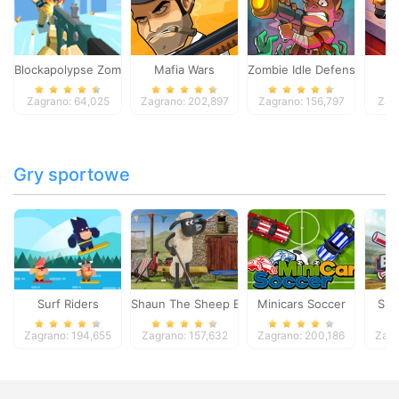
Blockapolypse Zombie Shooter
Mafia Wars
Zombie Idle Defense Onlin
St
Zagrano: 64,025
Zagrano: 202,897
Zagrano: 156,797
Zag
Gry sportowe
Surf Riders
Shaun The Sheep Baahmy Golf
Minicars Soccer
Sup
Zagrano: 194,655
Zagrano: 157,632
Zagrano: 200,186
Zagr