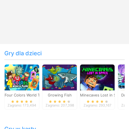
Gry dla dzieci
Four Colors World Tour
Growing Fish
Minecaves Lost in Space
Dol
Zagrano: 173,494
Zagrano: 207,398
Zagrano: 293,167
Zagr