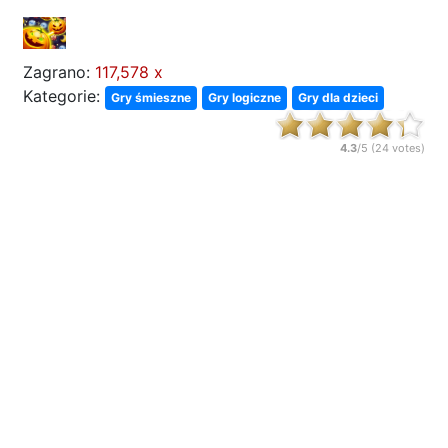
Zagrano:
117,578 x
Kategorie:
Gry śmieszne
Gry logiczne
Gry dla dzieci
4.3
/5 (
24
votes)