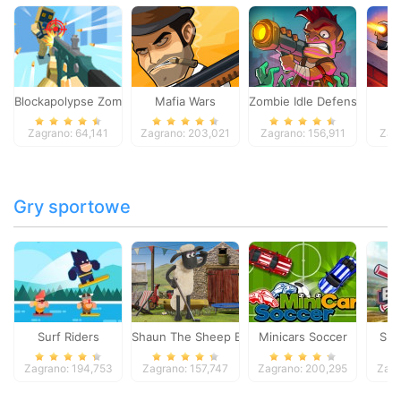
Blockapolypse Zombie Shooter
Mafia Wars
Zombie Idle Defense Onlin
St
Zagrano: 64,141
Zagrano: 203,021
Zagrano: 156,911
Zag
Gry sportowe
Surf Riders
Shaun The Sheep Baahmy Golf
Minicars Soccer
Sup
Zagrano: 194,753
Zagrano: 157,747
Zagrano: 200,295
Zagr