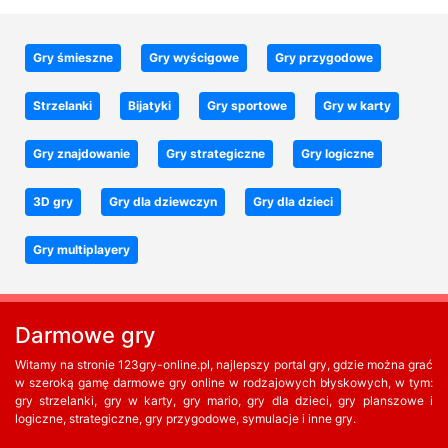
Gry śmieszne
Gry wyścigowe
Gry przygodowe
Strzelanki
Bijatyki
Gry sportowe
Gry w karty
Gry znajdowanie
Gry strategiczne
Gry logiczne
3D gry
Gry dla dziewczyn
Gry dla dzieci
Gry multiplayery
Darmowe gry
Witamy na stronie 123gry-online.pl, najlepszy portal gry, gdzie można grać
w szeroką gamę darmowe gry online w rodzajowych błyskowych, w tym:
gry strzelanki, gry w karty, gry mario, gry dla dzieci, gry planszowe i
logiczne, strategiczne, gry przygodowe, symulacje i inne gry.