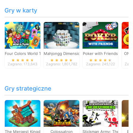
Gry w karty
Four Colors World Tour
Mahjongg Dimensions
Poker with Friends
ONO
Zagrano: 173,643
Zagrano: 1,801,782
Zagrano: 245,122
Zagr
Gry strategiczne
The Mergest Kingdom
Colossatron
Stickman Army: The Defen
Bl