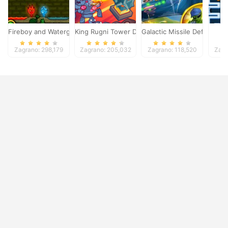
Fireboy and Watergirl
King Rugni Tower Defense
Galactic Missile Defense
Zagrano: 298,179
Zagrano: 205,032
Zagrano: 118,520
Zagr