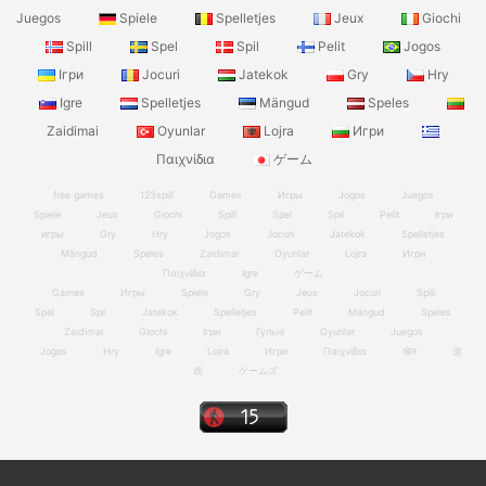
Juegos
Spiele
Spelletjes
Jeux
Giochi
Spill
Spel
Spil
Pelit
Jogos
Ігри
Jocuri
Jatekok
Gry
Hry
Igre
Spelletjes
Mängud
Speles
Zaidimai
Oyunlar
Lojra
Игри
Παιχνίδια
ゲーム
free games
123spill
Games
Игры
Jogos
Juegos
Spiele
Jeux
Giochi
Spill
Spel
Spil
Pelit
Ігри
игры
Gry
Hry
Jogos
Jocuri
Jatekok
Spelletjes
Mängud
Speles
Zaidimai
Oyunlar
Lojra
Игри
Παιχνίδια
Igre
ゲーム
Games
Игры
Spiele
Gry
Jeux
Jocuri
Spill
Spel
Spil
Jatekok
Spelletjes
Pelit
Mängud
Speles
Zaidimai
Giochi
Ігри
Гульні
Oyunlar
Juegos
Jogos
Hry
Igre
Lojra
Игри
Παιχνίδια
खेल
游
戏
ゲームズ