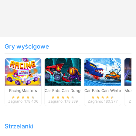
Gry wyścigowe
RacingMasters
Car Eats Car: Dungeon Adventure
Car Eats Car: Winter Adve
Musta
Zagrano: 178,406
Zagrano: 178,889
Zagrano: 180,377
Zag
Strzelanki