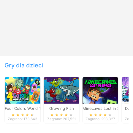
Gry dla dzieci
Four Colors World Tour
Growing Fish
Minecaves Lost in Space
Dol
Zagrano: 173,643
Zagrano: 207,521
Zagrano: 293,327
Zagr