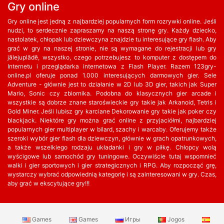
Gry online
Gry online jest jedną z najbardziej popularnych form rozrywki online. Jeśli
nudzi, to serdecznie zapraszamy na naszą stronę gry. Każdy dziecko,
nastolatek, chłopak lub dziewczyna znajdzie tu interesujące gry flash. Aby
grać w gry na naszej stronie, nie są wymagane do rejestracji lub gry
jālejuplādē, wszystko, czego potrzebujesz to komputer z dostępem do
Internetu i przeglądarka internetowa z Flash Player. Razem 123gry-
online.pl oferuje ponad 1.000 interesujących darmowych gier. Sele
Adventure - głównie jest to działanie w 2D lub 3D gier, takich jak Super
Mario, Sonic czy zbiornika. Podobna do klasycznych gier arcade i
wszystkie są dobrze znane staroświeckie gry takie jak Arkanoid, Tetris i
Gold Miner. Jeśli lubisz gry karciane Dekorowanie gry takie jak poker czy
blackjack. Niektóre gry można grać online z przyjaciółmi, najbardziej
popularnych gier multiplayer w bilard, szachy i warcaby. Oferujemy także
szeroki wybór gier flash dla dziewczyn, głównie w grach opatrunkowych,
a także wszelkiego rodzaju układanki i gry w piłkę. Chłopcy wolą
wyścigowe lub samochód gry tuningowe. Oczywiście tutaj wspomnieć
walki i gier sportowych i gier strategicznych i RPG. Aby rozpocząć grę,
wystarczy wybrać odpowiednią kategorię i są zainteresowani w gry. Czas,
aby grać w ekscytujące gry!!!
Games
Games
Игры
Jogos