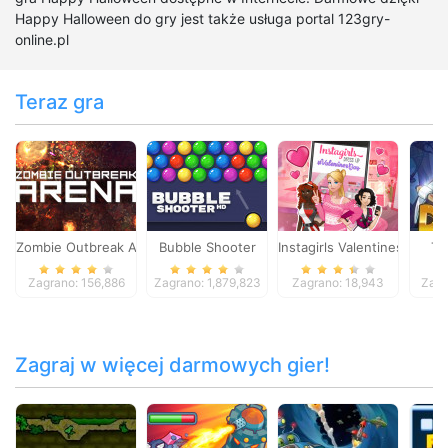
Happy Halloween do gry jest także usługa portal 123gry-
online.pl
Teraz gra
Zombie Outbreak Arena
Bubble Shooter
Instagirls Valentines Dress
Ti
Zagrano: 156,886
Zagrano: 1,879,823
Zagrano: 18,943
Zagr
Zagraj w więcej darmowych gier!