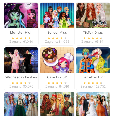
Monster High
School Miss
TikTok Divas
Spooky Fashion
Popularity
Fairycore
Zagrano: 61,040
Zagrano: 84,065
Zagrano: 95,841
Wednesday Besties
Cake DIY 3D
Ever After High
Fun Day
#future
Zagrano: 90,576
Zagrano: 84,616
Zagrano: 122,752