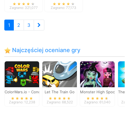
Heart
Zagrano: 321,077
Zagrano: 77,173
1
2
3
Najczęściej oceniane gry
ColorWars.io - Conquest Game
Let The Train Go
Monster High Spooky Fash
The M
Zagrano: 12,238
Zagrano: 68,522
Zagrano: 61,040
Zagr