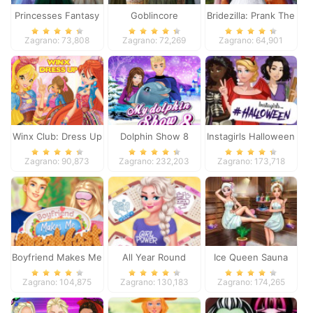
Princesses Fantasy
Goblincore
Bridezilla: Prank The
Makeover
Aesthetic
Bride
Zagrano: 73,808
Zagrano: 72,269
Zagrano: 64,901
Winx Club: Dress Up
Dolphin Show 8
Instagirls Halloween
Dress Up
Zagrano: 90,873
Zagrano: 232,203
Zagrano: 173,718
Boyfriend Makes Me
All Year Round
Ice Queen Sauna
Breakfast
Fashion Frosty Girl
Realife
Zagrano: 104,875
Zagrano: 130,183
Zagrano: 174,265