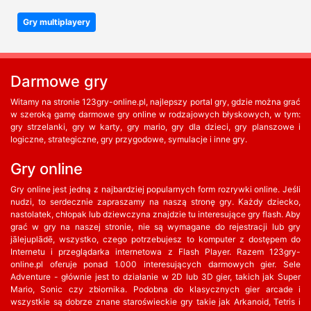
Gry multiplayery
Darmowe gry
Witamy na stronie 123gry-online.pl, najlepszy portal gry, gdzie można grać
w szeroką gamę darmowe gry online w rodzajowych błyskowych, w tym:
gry strzelanki, gry w karty, gry mario, gry dla dzieci, gry planszowe i
logiczne, strategiczne, gry przygodowe, symulacje i inne gry.
Gry online
Gry online jest jedną z najbardziej popularnych form rozrywki online. Jeśli
nudzi, to serdecznie zapraszamy na naszą stronę gry. Każdy dziecko,
nastolatek, chłopak lub dziewczyna znajdzie tu interesujące gry flash. Aby
grać w gry na naszej stronie, nie są wymagane do rejestracji lub gry
jālejuplādē, wszystko, czego potrzebujesz to komputer z dostępem do
Internetu i przeglądarka internetowa z Flash Player. Razem 123gry-
online.pl oferuje ponad 1.000 interesujących darmowych gier. Sele
Adventure - głównie jest to działanie w 2D lub 3D gier, takich jak Super
Mario, Sonic czy zbiornika. Podobna do klasycznych gier arcade i
wszystkie są dobrze znane staroświeckie gry takie jak Arkanoid, Tetris i