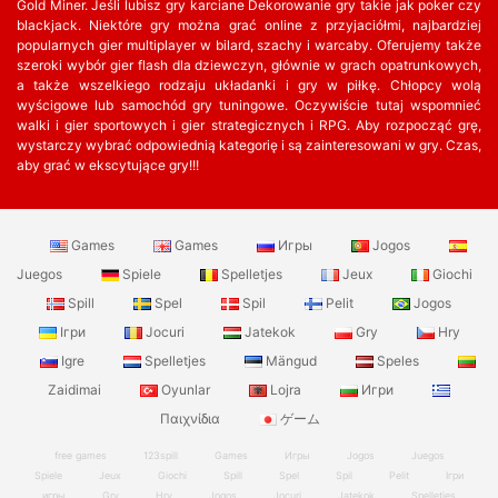
Gold Miner. Jeśli lubisz gry karciane Dekorowanie gry takie jak poker czy
blackjack. Niektóre gry można grać online z przyjaciółmi, najbardziej
popularnych gier multiplayer w bilard, szachy i warcaby. Oferujemy także
szeroki wybór gier flash dla dziewczyn, głównie w grach opatrunkowych,
a także wszelkiego rodzaju układanki i gry w piłkę. Chłopcy wolą
wyścigowe lub samochód gry tuningowe. Oczywiście tutaj wspomnieć
walki i gier sportowych i gier strategicznych i RPG. Aby rozpocząć grę,
wystarczy wybrać odpowiednią kategorię i są zainteresowani w gry. Czas,
aby grać w ekscytujące gry!!!
Games
Games
Игры
Jogos
Juegos
Spiele
Spelletjes
Jeux
Giochi
Spill
Spel
Spil
Pelit
Jogos
Ігри
Jocuri
Jatekok
Gry
Hry
Igre
Spelletjes
Mängud
Speles
Zaidimai
Oyunlar
Lojra
Игри
Παιχνίδια
ゲーム
free games
123spill
Games
Игры
Jogos
Juegos
Spiele
Jeux
Giochi
Spill
Spel
Spil
Pelit
Ігри
игры
Gry
Hry
Jogos
Jocuri
Jatekok
Spelletjes