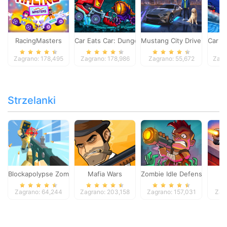
RacingMasters
Car Eats Car: Dungeon Adventure
Mustang City Driver
Car E
Zagrano: 178,495
Zagrano: 178,986
Zagrano: 55,672
Zagr
Strzelanki
Blockapolypse Zombie Shooter
Mafia Wars
Zombie Idle Defense Onlin
St
Zagrano: 64,244
Zagrano: 203,158
Zagrano: 157,031
Zag