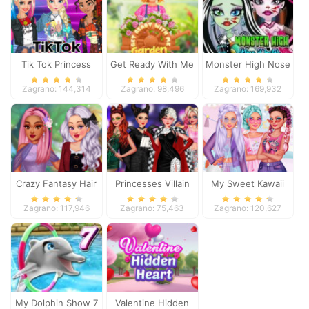
Tik Tok Princess
Get Ready With Me
Monster High Nose
Garden Decoration
Doctor
Zagrano: 144,314
Zagrano: 98,496
Zagrano: 169,932
Crazy Fantasy Hair
Princesses Villain
My Sweet Kawaii
Salon
Party Crashers
Look
Zagrano: 117,946
Zagrano: 75,463
Zagrano: 120,627
My Dolphin Show 7
Valentine Hidden