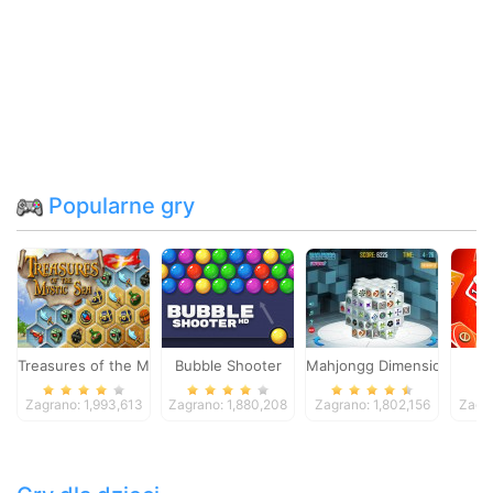
Popularne gry
Treasures of the Mystic Sea
Bubble Shooter
Mahjongg Dimensions
Zagrano: 1,993,613
Zagrano: 1,880,208
Zagrano: 1,802,156
Zagra