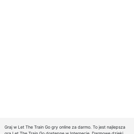
Graj w Let The Train Go gry online za darmo. To jest najlepsza
gra Let The Train Go dostępne w Internecie. Darmowe dzięki