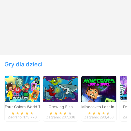
Gry dla dzieci
Four Colors World Tour
Growing Fish
Minecaves Lost in Space
Dol
Zagrano: 173,770
Zagrano: 207,638
Zagrano: 293,480
Zagr