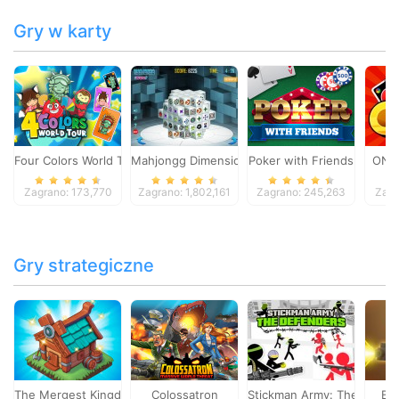
Gry w karty
Four Colors World Tour
Mahjongg Dimensions
Poker with Friends
ONO
Zagrano: 173,770
Zagrano: 1,802,161
Zagrano: 245,263
Zagr
Gry strategiczne
The Mergest Kingdom
Colossatron
Stickman Army: The Defen
Bl