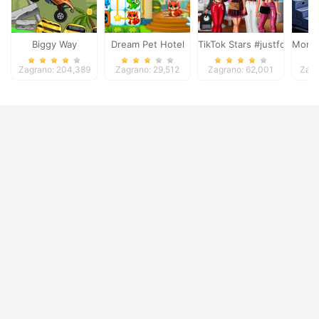
Biggy Way
Dream Pet Hotel
TikTok Stars #justforfun
Monke
Zagrano: 204,389
Zagrano: 29,512
Zagrano: 62,001
Zagr