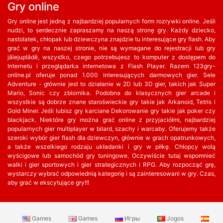
Gry online
Gry online jest jedną z najbardziej popularnych form rozrywki online. Jeśli
nudzi, to serdecznie zapraszamy na naszą stronę gry. Każdy dziecko,
nastolatek, chłopak lub dziewczyna znajdzie tu interesujące gry flash. Aby
grać w gry na naszej stronie, nie są wymagane do rejestracji lub gry
jālejuplādē, wszystko, czego potrzebujesz to komputer z dostępem do
Internetu i przeglądarka internetowa z Flash Player. Razem 123gry-
online.pl oferuje ponad 1.000 interesujących darmowych gier. Sele
Adventure - głównie jest to działanie w 2D lub 3D gier, takich jak Super
Mario, Sonic czy zbiornika. Podobna do klasycznych gier arcade i
wszystkie są dobrze znane staroświeckie gry takie jak Arkanoid, Tetris i
Gold Miner. Jeśli lubisz gry karciane Dekorowanie gry takie jak poker czy
blackjack. Niektóre gry można grać online z przyjaciółmi, najbardziej
popularnych gier multiplayer w bilard, szachy i warcaby. Oferujemy także
szeroki wybór gier flash dla dziewczyn, głównie w grach opatrunkowych,
a także wszelkiego rodzaju układanki i gry w piłkę. Chłopcy wolą
wyścigowe lub samochód gry tuningowe. Oczywiście tutaj wspomnieć
walki i gier sportowych i gier strategicznych i RPG. Aby rozpocząć grę,
wystarczy wybrać odpowiednią kategorię i są zainteresowani w gry. Czas,
aby grać w ekscytujące gry!!!
Games
Games
Игры
Jogos