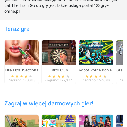
Let The Train Go do gry jest także usługa portal 123gry-
online.pl
Teraz gra
Ellie Lips Injections
Darts Club
Robot Police Iron Panther
Grand
Zagrano: 170,818
Zagrano: 177,344
Zagrano: 157,086
Zagr
Zagraj w więcej darmowych gier!