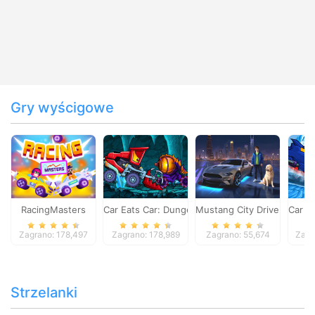
Gry wyścigowe
RacingMasters
Car Eats Car: Dungeon Adventure
Mustang City Driver
Car E
Zagrano: 178,497
Zagrano: 178,989
Zagrano: 55,674
Zagr
Strzelanki