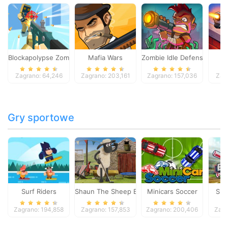
Blockapolypse Zombie Shooter
Mafia Wars
Zombie Idle Defense Onlin
St
Zagrano: 64,246
Zagrano: 203,161
Zagrano: 157,036
Zag
Gry sportowe
Surf Riders
Shaun The Sheep Baahmy Golf
Minicars Soccer
Sup
Zagrano: 194,858
Zagrano: 157,853
Zagrano: 200,406
Zagr