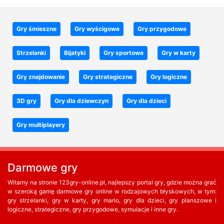
Gry śmieszne
Gry wyścigowe
Gry przygodowe
Strzelanki
Bijatyki
Gry sportowe
Gry w karty
Gry znajdowanie
Gry strategiczne
Gry logiczne
3D gry
Gry dla dziewczyn
Gry dla dzieci
Gry multiplayery
Darmowe gry
Witamy na stronie 123gry-online.pl, najlepszy portal gry, gdzie można grać
w szeroką gamę darmowe gry online w rodzajowych błyskowych, w tym:
gry strzelanki, gry w karty, gry mario, gry dla dzieci, gry planszowe i
logiczne, strategiczne, gry przygodowe, symulacje i inne gry.