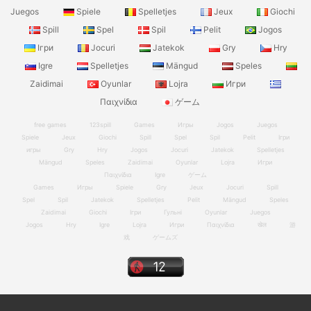
Juegos
Spiele
Spelletjes
Jeux
Giochi
Spill
Spel
Spil
Pelit
Jogos
Ігри
Jocuri
Jatekok
Gry
Hry
Igre
Spelletjes
Mängud
Speles
Zaidimai
Oyunlar
Lojra
Игри
Παιχνίδια
ゲーム
free games
123spill
Games
Игры
Jogos
Juegos
Spiele
Jeux
Giochi
Spill
Spel
Spil
Pelit
Ігри
игры
Gry
Hry
Jogos
Jocuri
Jatekok
Spelletjes
Mängud
Speles
Zaidimai
Oyunlar
Lojra
Игри
Παιχνίδια
Igre
ゲーム
Games
Игры
Spiele
Gry
Jeux
Jocuri
Spill
Spel
Spil
Jatekok
Spelletjes
Pelit
Mängud
Speles
Zaidimai
Giochi
Ігри
Гульні
Oyunlar
Juegos
Jogos
Hry
Igre
Lojra
Игри
Παιχνίδια
खेल
游
戏
ゲームズ