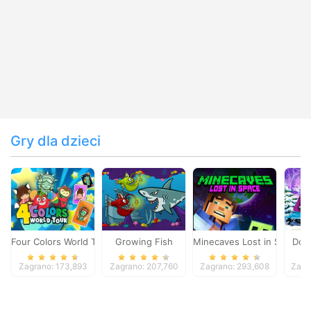
Gry dla dzieci
Four Colors World Tour
Growing Fish
Minecaves Lost in Space
Dol
Zagrano: 173,893
Zagrano: 207,760
Zagrano: 293,608
Zagr