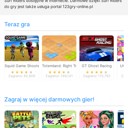
Surf Riders dostępne w Internecie. Darmowe dzięki Surf Riders
do gry jest także usługa portal 123gry-online.pl
Teraz gra
Squid Game Shooter
Totemland: Right Trick
GT Ghost Racing
UGC
Zagrano: 40,606
Zagrano: 146,141
Zagrano: 115,792
Zag
Zagraj w więcej darmowych gier!