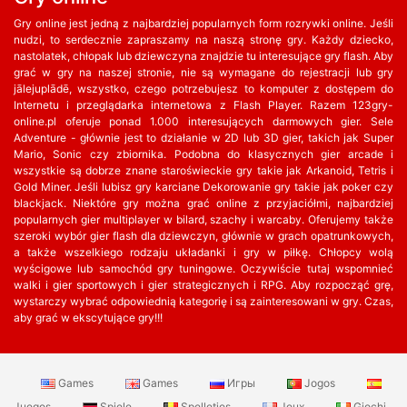
Gry online jest jedną z najbardziej popularnych form rozrywki online. Jeśli
nudzi, to serdecznie zapraszamy na naszą stronę gry. Każdy dziecko,
nastolatek, chłopak lub dziewczyna znajdzie tu interesujące gry flash. Aby
grać w gry na naszej stronie, nie są wymagane do rejestracji lub gry
jālejuplādē, wszystko, czego potrzebujesz to komputer z dostępem do
Internetu i przeglądarka internetowa z Flash Player. Razem 123gry-
online.pl oferuje ponad 1.000 interesujących darmowych gier. Sele
Adventure - głównie jest to działanie w 2D lub 3D gier, takich jak Super
Mario, Sonic czy zbiornika. Podobna do klasycznych gier arcade i
wszystkie są dobrze znane staroświeckie gry takie jak Arkanoid, Tetris i
Gold Miner. Jeśli lubisz gry karciane Dekorowanie gry takie jak poker czy
blackjack. Niektóre gry można grać online z przyjaciółmi, najbardziej
popularnych gier multiplayer w bilard, szachy i warcaby. Oferujemy także
szeroki wybór gier flash dla dziewczyn, głównie w grach opatrunkowych,
a także wszelkiego rodzaju układanki i gry w piłkę. Chłopcy wolą
wyścigowe lub samochód gry tuningowe. Oczywiście tutaj wspomnieć
walki i gier sportowych i gier strategicznych i RPG. Aby rozpocząć grę,
wystarczy wybrać odpowiednią kategorię i są zainteresowani w gry. Czas,
aby grać w ekscytujące gry!!!
Games
Games
Игры
Jogos
Juegos
Spiele
Spelletjes
Jeux
Giochi