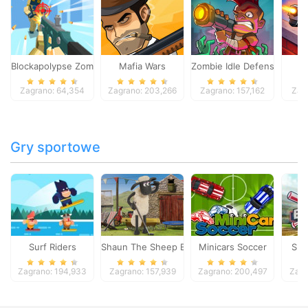
Blockapolypse Zombie Shooter
Mafia Wars
Zombie Idle Defense Onlin
St
Zagrano: 64,354
Zagrano: 203,266
Zagrano: 157,162
Zag
Gry sportowe
Surf Riders
Shaun The Sheep Baahmy Golf
Minicars Soccer
Sup
Zagrano: 194,933
Zagrano: 157,939
Zagrano: 200,497
Zagr