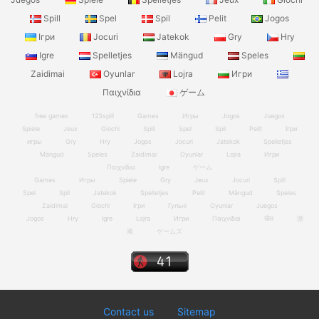
Spill
Spel
Spil
Pelit
Jogos
Ігри
Jocuri
Jatekok
Gry
Hry
Igre
Spelletjes
Mängud
Speles
Zaidimai
Oyunlar
Lojra
Игри
Παιχνίδια
ゲーム
free games
123spill
Games
Игры
Jogos
Juegos
Spiele
Jeux
Giochi
Spill
Spel
Spil
Pelit
Ігри
игры
Gry
Hry
Jogos
Jocuri
Jatekok
Spelletjes
Mängud
Speles
Zaidimai
Oyunlar
Lojra
Игри
Παιχνίδια
Igre
ゲーム
Games
Игры
Spiele
Gry
Jeux
Jocuri
Spill
Spel
Spil
Jatekok
Spelletjes
Pelit
Mängud
Speles
Zaidimai
Giochi
Ігри
Гульні
Oyunlar
Juegos
Jogos
Hry
Igre
Lojra
Игри
Παιχνίδια
खेल
游
戏
ゲームズ
Contact us
Sitemap