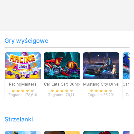
Gry wyścigowe
RacingMasters
Car Eats Car: Dungeon Adventure
Mustang City Driver
Car E
Zagrano: 178,619
Zagrano: 179,111
Zagrano: 55,791
Zagr
Strzelanki