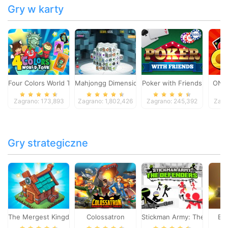
Gry w karty
Four Colors World Tour
Mahjongg Dimensions
Poker with Friends
ONO
Zagrano: 173,893
Zagrano: 1,802,426
Zagrano: 245,392
Zagr
Gry strategiczne
The Mergest Kingdom
Colossatron
Stickman Army: The Defen
Bl