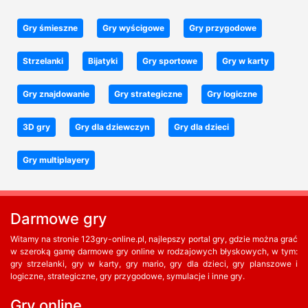
Gry śmieszne
Gry wyścigowe
Gry przygodowe
Strzelanki
Bijatyki
Gry sportowe
Gry w karty
Gry znajdowanie
Gry strategiczne
Gry logiczne
3D gry
Gry dla dziewczyn
Gry dla dzieci
Gry multiplayery
Darmowe gry
Witamy na stronie 123gry-online.pl, najlepszy portal gry, gdzie można grać
w szeroką gamę darmowe gry online w rodzajowych błyskowych, w tym:
gry strzelanki, gry w karty, gry mario, gry dla dzieci, gry planszowe i
logiczne, strategiczne, gry przygodowe, symulacje i inne gry.
Gry online