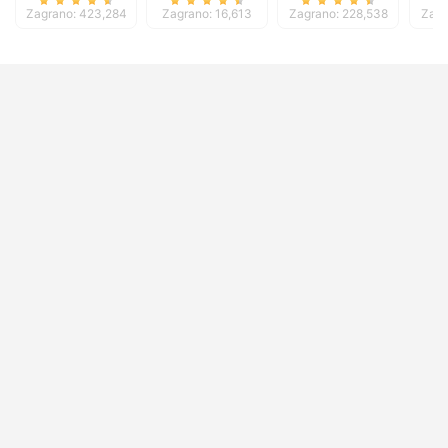
Zagrano: 423,284
Zagrano: 16,613
Zagrano: 228,538
Zagr