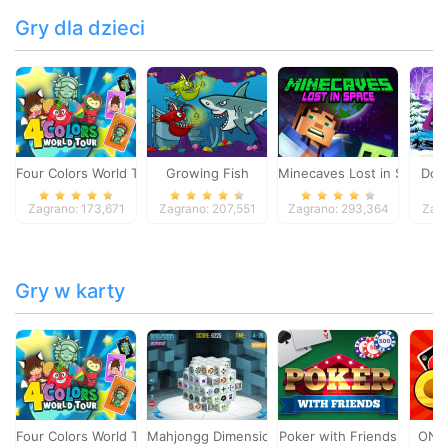
Gry dla dzieci
Four Colors World Tour
Growing Fish
Minecaves Lost in Space
Dol
Zagrano: 173,671
Zagrano: 207,551
Zagrano: 293,364
Zagr
Gry w karty
Four Colors World Tour
Mahjongg Dimensions
Poker with Friends
ONO