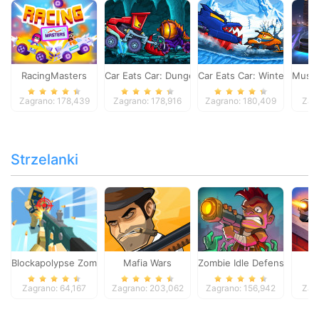
RacingMasters
Car Eats Car: Dungeon Adventure
Car Eats Car: Winter Adve
Musta
Zagrano: 178,439
Zagrano: 178,916
Zagrano: 180,409
Zag
Strzelanki
Blockapolypse Zombie Shooter
Mafia Wars
Zombie Idle Defense Onlin
St
Zagrano: 64,167
Zagrano: 203,062
Zagrano: 156,942
Zag