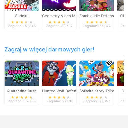
Sudoku
Geometry Vibes Monster
Zombie Idle Defense Onlin
Sibe
Zagrano: 151,345
Zagrano: 38,732
Zagrano: 156,942
Zagr
Zagraj w więcej darmowych gier!
Quarantine Rush
Hunted Wolf Defense Game
Solitaire Story TriPeaks 5
Car
Zagrano: 112,589
Zagrano: 56,176
Zagrano: 60,357
Zagr