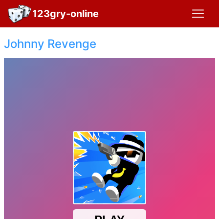
123gry-online
Johnny Revenge