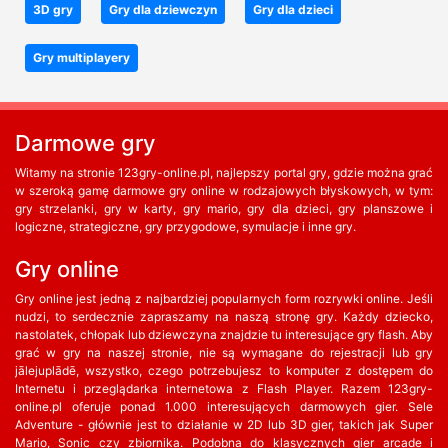
3D gry
Gry dla dziewczyn
Gry dla dzieci
Gry multiplayery
Darmowe gry
Witamy na stronie 123gry-online.pl, najlepszy portal gry, gdzie można grać
w szeroką gamę darmowe gry online w rodzajowych błyskowych, w tym:
gry strzelanki, gry w karty, gry mario, gry dla dzieci, gry planszowe i
logiczne, strategiczne, gry przygodowe, symulacje i inne gry.
Gry online
Gry online jest jedną z najbardziej popularnych form rozrywki online. Jeśli
nudzi, to serdecznie zapraszamy na naszą stronę gry. Każdy dziecko,
nastolatek, chłopak lub dziewczyna znajdzie tu interesujące gry flash. Aby
grać w gry na naszej stronie, nie są wymagane do rejestracji lub gry
jālejuplādē, wszystko, czego potrzebujesz to komputer z dostępem do
Internetu i przeglądarka internetowa z Flash Player. Razem 123gry-
online.pl oferuje ponad 1.000 interesujących darmowych gier. Sele
Adventure - głównie jest to działanie w 2D lub 3D gier, takich jak Super
Mario, Sonic czy zbiornika. Podobna do klasycznych gier arcade i