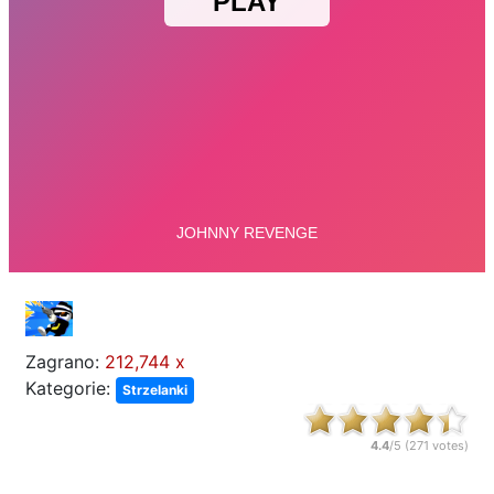
Zagrano:
212,744 x
Kategorie:
Strzelanki
4.4
/5 (
271
votes)