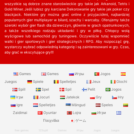
wszystkie są dobrze znane staroświeckie gry takie jak Arkanoid, Tetris i
Gold Miner. Jeśli lubisz gry karciane Dekorowanie gry takie jak poker czy
blackjack. Niektóre gry można grać online z przyjaciółmi, najbardziej
popularnych gier multiplayer w bilard, szachy i warcaby. Oferujemy także
szeroki wybór gier flash dla dziewczyn, głównie w grach opatrunkowych,
a także wszelkiego rodzaju układanki i gry w piłkę. Chłopcy wolą
wyścigowe lub samochód gry tuningowe. Oczywiście tutaj wspomnieć
walki i gier sportowych i gier strategicznych i RPG. Aby rozpocząć grę,
wystarczy wybrać odpowiednią kategorię i są zainteresowani w gry. Czas,
aby grać w ekscytujące gry!!!
Games
Games
Игры
Jogos
Juegos
Spiele
Spelletjes
Jeux
Giochi
Spill
Spel
Spil
Pelit
Jogos
Ігри
Jocuri
Jatekok
Gry
Hry
Igre
Spelletjes
Mängud
Speles
Zaidimai
Oyunlar
Lojra
Игри
Παιχνίδια
ゲーム
free games
123spill
Games
Игры
Jogos
Juegos