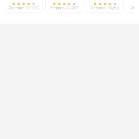
Zagrano: 201,556
Zagrano: 72,753
Zagrano: 90,821
Zagr