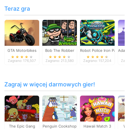
Teraz gra
GTA Motorbikes
Bob The Robber
Robot Police Iron Panther
Adam 
Zagrano: 176,507
Zagrano: 213,580
Zagrano: 157,204
Zagr
Zagraj w więcej darmowych gier!
The Epic Gang
Penguin Cookshop
Hawaii Match 3
Wi