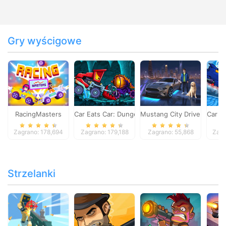
Gry wyścigowe
RacingMasters
Car Eats Car: Dungeon Adventure
Mustang City Driver
Car E
Zagrano: 178,694
Zagrano: 179,188
Zagrano: 55,868
Zagr
Strzelanki