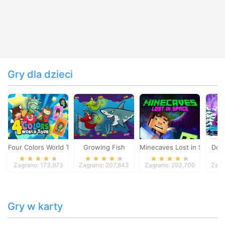
Gry dla dzieci
Four Colors World Tour
Growing Fish
Minecaves Lost in Space
Dol
Zagrano: 173,973
Zagrano: 207,843
Zagrano: 293,700
Zagr
Gry w karty