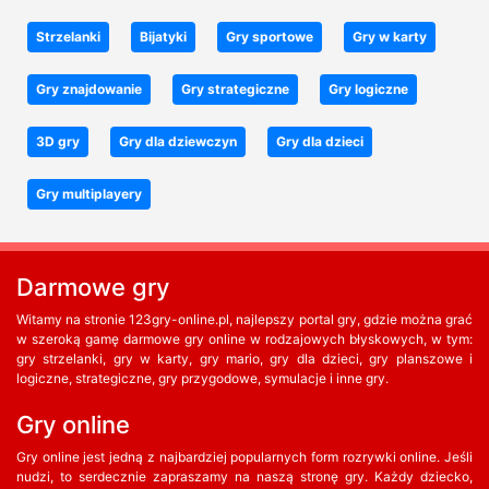
Strzelanki
Bijatyki
Gry sportowe
Gry w karty
Gry znajdowanie
Gry strategiczne
Gry logiczne
3D gry
Gry dla dziewczyn
Gry dla dzieci
Gry multiplayery
Darmowe gry
Witamy na stronie 123gry-online.pl, najlepszy portal gry, gdzie można grać
w szeroką gamę darmowe gry online w rodzajowych błyskowych, w tym:
gry strzelanki, gry w karty, gry mario, gry dla dzieci, gry planszowe i
logiczne, strategiczne, gry przygodowe, symulacje i inne gry.
Gry online
Gry online jest jedną z najbardziej popularnych form rozrywki online. Jeśli
nudzi, to serdecznie zapraszamy na naszą stronę gry. Każdy dziecko,