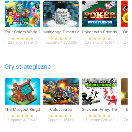
Four Colors World Tour
Mahjongg Dimensions
Poker with Friends
ONO
Zagrano: 173,973
Zagrano: 1,802,685
Zagrano: 245,484
Zagr
Gry strategiczne
The Mergest Kingdom
Colossatron
Stickman Army: The Defen
Bl
Zagrano: 423,448
Zagrano: 16,690
Zagrano: 228,632
Zagr