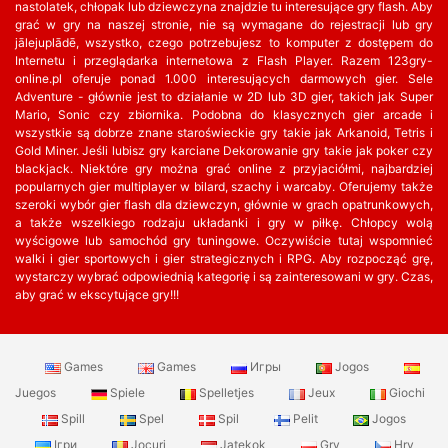
nastolatek, chłopak lub dziewczyna znajdzie tu interesujące gry flash. Aby
grać w gry na naszej stronie, nie są wymagane do rejestracji lub gry
jālejuplādē, wszystko, czego potrzebujesz to komputer z dostępem do
Internetu i przeglądarka internetowa z Flash Player. Razem 123gry-
online.pl oferuje ponad 1.000 interesujących darmowych gier. Sele
Adventure - głównie jest to działanie w 2D lub 3D gier, takich jak Super
Mario, Sonic czy zbiornika. Podobna do klasycznych gier arcade i
wszystkie są dobrze znane staroświeckie gry takie jak Arkanoid, Tetris i
Gold Miner. Jeśli lubisz gry karciane Dekorowanie gry takie jak poker czy
blackjack. Niektóre gry można grać online z przyjaciółmi, najbardziej
popularnych gier multiplayer w bilard, szachy i warcaby. Oferujemy także
szeroki wybór gier flash dla dziewczyn, głównie w grach opatrunkowych,
a także wszelkiego rodzaju układanki i gry w piłkę. Chłopcy wolą
wyścigowe lub samochód gry tuningowe. Oczywiście tutaj wspomnieć
walki i gier sportowych i gier strategicznych i RPG. Aby rozpocząć grę,
wystarczy wybrać odpowiednią kategorię i są zainteresowani w gry. Czas,
aby grać w ekscytujące gry!!!
Games
Games
Игры
Jogos
Juegos
Spiele
Spelletjes
Jeux
Giochi
Spill
Spel
Spil
Pelit
Jogos
Ігри
Jocuri
Jatekok
Gry
Hry