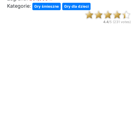
Kategorie:
Gry śmieszne
Gry dla dzieci
4.4
/5 (
231
votes)