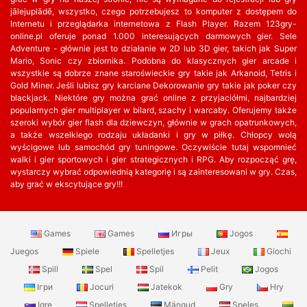
jālejuplādē, wszystko, czego potrzebujesz to komputer z dostępem do
Internetu i przeglądarka internetowa z Flash Player. Razem 123gry-
online.pl oferuje ponad 1.000 interesujących darmowych gier. Sele
Adventure - głównie jest to działanie w 2D lub 3D gier, takich jak Super
Mario, Sonic czy zbiornika. Podobna do klasycznych gier arcade i
wszystkie są dobrze znane staroświeckie gry takie jak Arkanoid, Tetris i
Gold Miner. Jeśli lubisz gry karciane Dekorowanie gry takie jak poker czy
blackjack. Niektóre gry można grać online z przyjaciółmi, najbardziej
popularnych gier multiplayer w bilard, szachy i warcaby. Oferujemy także
szeroki wybór gier flash dla dziewczyn, głównie w grach opatrunkowych,
a także wszelkiego rodzaju układanki i gry w piłkę. Chłopcy wolą
wyścigowe lub samochód gry tuningowe. Oczywiście tutaj wspomnieć
walki i gier sportowych i gier strategicznych i RPG. Aby rozpocząć grę,
wystarczy wybrać odpowiednią kategorię i są zainteresowani w gry. Czas,
aby grać w ekscytujące gry!!!
Games
Games
Игры
Jogos
Juegos
Spiele
Spelletjes
Jeux
Giochi
Spill
Spel
Spil
Pelit
Jogos
Ігри
Jocuri
Jatekok
Gry
Hry
Igre
Spelletjes
Mängud
Speles