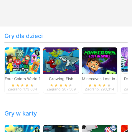
Gry dla dzieci
Four Colors World Tour
Growing Fish
Minecaves Lost in Space
Dol
Zagrano: 173,634
Zagrano: 207,509
Zagrano: 293,314
Zagr
Gry w karty