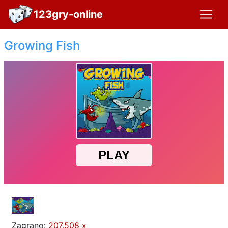
123gry-online
Growing Fish
Zagrano:
207,508 x