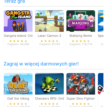
Teraz gra
Gangsta Island: Crime City
Laser Cannon 3
Mahjong Remix
Speed
Zagrano: 48,286
Zagrano: 81,195
Zagrano: 118,778
Zagr
Zagraj w więcej darmowych gier!
Olaf the Viking
Checkers RPG: Online PvP Battle
Super Dino Fighter
Zagrano: 156,996
Zagrano: 66,816
Zagrano: 179,095
Zagr