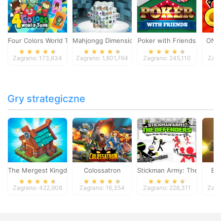
Four Colors World Tour
Mahjongg Dimensions
Poker with Friends
ONO
Zagrano: 173,634
Zagrano: 1,801,764
Zagrano: 245,110
Zagr
Gry strategiczne
The Mergest Kingdom
Colossatron
Stickman Army: The Defen
Bl
Zagrano: 422,908
Zagrano: 16,354
Zagrano: 228,311
Zagr