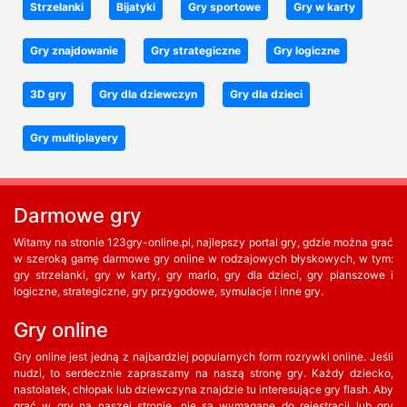
Strzelanki
Bijatyki
Gry sportowe
Gry w karty
Gry znajdowanie
Gry strategiczne
Gry logiczne
3D gry
Gry dla dziewczyn
Gry dla dzieci
Gry multiplayery
Darmowe gry
Witamy na stronie 123gry-online.pl, najlepszy portal gry, gdzie można grać
w szeroką gamę darmowe gry online w rodzajowych błyskowych, w tym:
gry strzelanki, gry w karty, gry mario, gry dla dzieci, gry planszowe i
logiczne, strategiczne, gry przygodowe, symulacje i inne gry.
Gry online
Gry online jest jedną z najbardziej popularnych form rozrywki online. Jeśli
nudzi, to serdecznie zapraszamy na naszą stronę gry. Każdy dziecko,
nastolatek, chłopak lub dziewczyna znajdzie tu interesujące gry flash. Aby
grać w gry na naszej stronie, nie są wymagane do rejestracji lub gry