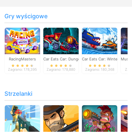
Gry wyścigowe
RacingMasters
Car Eats Car: Dungeon Adventure
Car Eats Car: Winter Adve
Musta
Zagrano: 178,395
Zagrano: 178,880
Zagrano: 180,368
Zag
Strzelanki