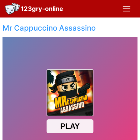
123gry-online
Mr Cappuccino Assassino