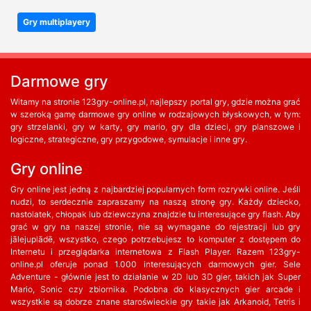
Gry multiplayery
Darmowe gry
Witamy na stronie 123gry-online.pl, najlepszy portal gry, gdzie można grać
w szeroką gamę darmowe gry online w rodzajowych błyskowych, w tym:
gry strzelanki, gry w karty, gry mario, gry dla dzieci, gry planszowe i
logiczne, strategiczne, gry przygodowe, symulacje i inne gry.
Gry online
Gry online jest jedną z najbardziej popularnych form rozrywki online. Jeśli
nudzi, to serdecznie zapraszamy na naszą stronę gry. Każdy dziecko,
nastolatek, chłopak lub dziewczyna znajdzie tu interesujące gry flash. Aby
grać w gry na naszej stronie, nie są wymagane do rejestracji lub gry
jālejuplādē, wszystko, czego potrzebujesz to komputer z dostępem do
Internetu i przeglądarka internetowa z Flash Player. Razem 123gry-
online.pl oferuje ponad 1.000 interesujących darmowych gier. Sele
Adventure - głównie jest to działanie w 2D lub 3D gier, takich jak Super
Mario, Sonic czy zbiornika. Podobna do klasycznych gier arcade i
wszystkie są dobrze znane staroświeckie gry takie jak Arkanoid, Tetris i