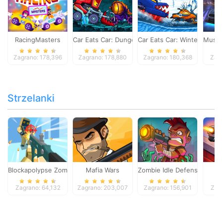
RacingMasters
Car Eats Car: Dungeon Adventure
Car Eats Car: Winter Adve
Musta
Zagrano: 178,396
Zagrano: 178,880
Zagrano: 180,368
Zag
Strzelanki
Blockapolypse Zombie Shooter
Mafia Wars
Zombie Idle Defense Onlin
St
Zagrano: 64,132
Zagrano: 203,007
Zagrano: 156,901
Zag