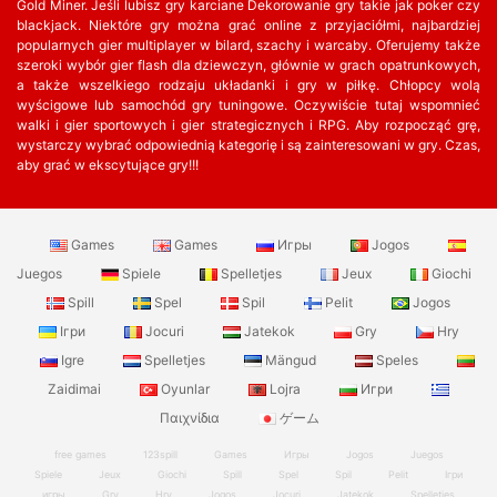
Gold Miner. Jeśli lubisz gry karciane Dekorowanie gry takie jak poker czy
blackjack. Niektóre gry można grać online z przyjaciółmi, najbardziej
popularnych gier multiplayer w bilard, szachy i warcaby. Oferujemy także
szeroki wybór gier flash dla dziewczyn, głównie w grach opatrunkowych,
a także wszelkiego rodzaju układanki i gry w piłkę. Chłopcy wolą
wyścigowe lub samochód gry tuningowe. Oczywiście tutaj wspomnieć
walki i gier sportowych i gier strategicznych i RPG. Aby rozpocząć grę,
wystarczy wybrać odpowiednią kategorię i są zainteresowani w gry. Czas,
aby grać w ekscytujące gry!!!
Games
Games
Игры
Jogos
Juegos
Spiele
Spelletjes
Jeux
Giochi
Spill
Spel
Spil
Pelit
Jogos
Ігри
Jocuri
Jatekok
Gry
Hry
Igre
Spelletjes
Mängud
Speles
Zaidimai
Oyunlar
Lojra
Игри
Παιχνίδια
ゲーム
free games
123spill
Games
Игры
Jogos
Juegos
Spiele
Jeux
Giochi
Spill
Spel
Spil
Pelit
Ігри
игры
Gry
Hry
Jogos
Jocuri
Jatekok
Spelletjes