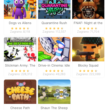
Dogs vs Aliens
Quarantine Rush
FNAF: Night at the
Dentist
Zagrano: 8,118
Zagrano: 112,557
Zagrano: 71,704
Stickman Army: The
Drive-in Cinema: Idle
Blocky Squad
Defenders
Game
Zagrano: 228,312
Zagrano: 49,283
Zagrano: 222,089
Cheese Path
Shaun The Sheep