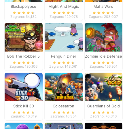
Blockapolypse
Might And Magic
Mafia Wars
Zombie Shooter
Armies
Zagrano: 64,132
Zagrano: 129,078
Zagrano: 203,007
Bob The Robber 5
Penguin Diner
Zombie Idle Defense
Temple Adventure
Online
Zagrano: 180,106
Zagrano: 143,061
Zagrano: 156,901
Stick Kill 3D
Colossatron
Guardians of Gold
Zagrano: 16,319
Zagrano: 16,354
Zagrano: 70,316