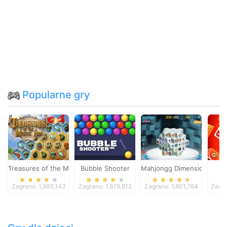
Popularne gry
Treasures of the Mystic Sea
Bubble Shooter
Mahjongg Dimensions
Zagrano: 1,993,143
Zagrano: 1,879,812
Zagrano: 1,801,764
Zagra