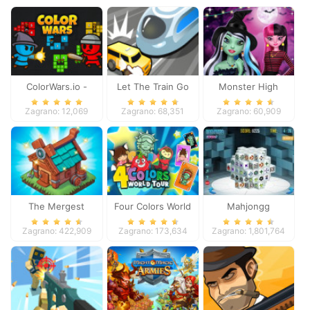
ColorWars.io -
Let The Train Go
Monster High
Conquest Game
Spooky Fashion
Zagrano: 12,069
Zagrano: 68,351
Zagrano: 60,909
The Mergest
Four Colors World
Mahjongg
Kingdom
Tour
Dimensions
Zagrano: 422,909
Zagrano: 173,634
Zagrano: 1,801,764