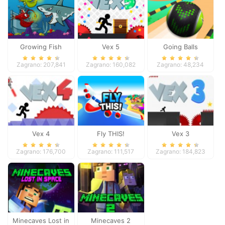
Growing Fish
Vex 5
Going Balls
Adventure 2
Zagrano: 207,841
Zagrano: 160,082
Zagrano: 48,234
Vex 4
Fly THIS!
Vex 3
Zagrano: 176,700
Zagrano: 111,517
Zagrano: 184,823
Minecaves Lost in
Minecaves 2