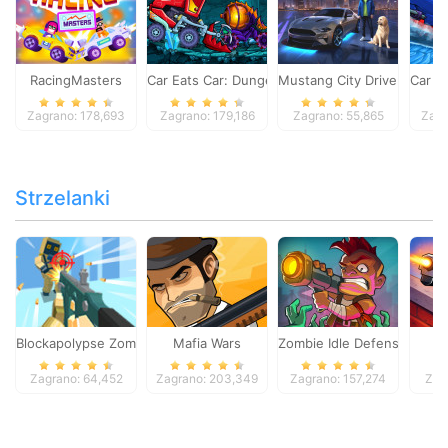
RacingMasters
Car Eats Car: Dungeon Adventure
Mustang City Driver
Car E
Zagrano: 178,693
Zagrano: 179,186
Zagrano: 55,865
Zagr
Strzelanki
Blockapolypse Zombie Shooter
Mafia Wars
Zombie Idle Defense Onlin
St
Zagrano: 64,452
Zagrano: 203,349
Zagrano: 157,274
Zag