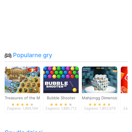
Popularne gry
Treasures of the Mystic Sea
Bubble Shooter
Mahjongg Dimensions
Zagrano: 1,994,194
Zagrano: 1,880,712
Zagrano: 1,802,679
Zagra