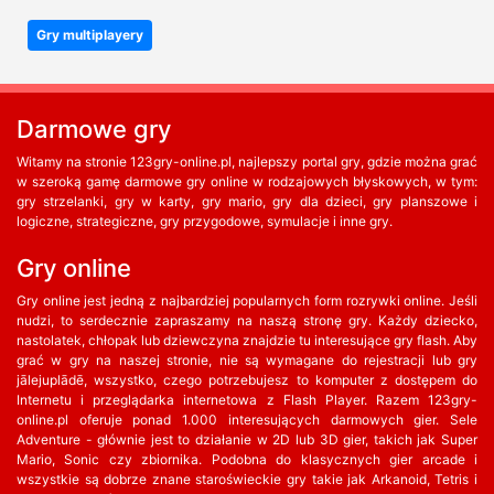
Gry multiplayery
Darmowe gry
Witamy na stronie 123gry-online.pl, najlepszy portal gry, gdzie można grać
w szeroką gamę darmowe gry online w rodzajowych błyskowych, w tym:
gry strzelanki, gry w karty, gry mario, gry dla dzieci, gry planszowe i
logiczne, strategiczne, gry przygodowe, symulacje i inne gry.
Gry online
Gry online jest jedną z najbardziej popularnych form rozrywki online. Jeśli
nudzi, to serdecznie zapraszamy na naszą stronę gry. Każdy dziecko,
nastolatek, chłopak lub dziewczyna znajdzie tu interesujące gry flash. Aby
grać w gry na naszej stronie, nie są wymagane do rejestracji lub gry
jālejuplādē, wszystko, czego potrzebujesz to komputer z dostępem do
Internetu i przeglądarka internetowa z Flash Player. Razem 123gry-
online.pl oferuje ponad 1.000 interesujących darmowych gier. Sele
Adventure - głównie jest to działanie w 2D lub 3D gier, takich jak Super
Mario, Sonic czy zbiornika. Podobna do klasycznych gier arcade i
wszystkie są dobrze znane staroświeckie gry takie jak Arkanoid, Tetris i