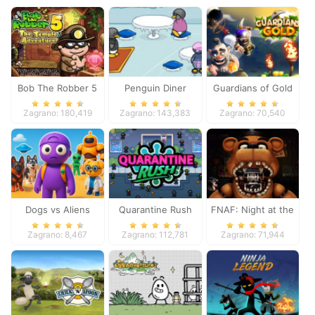
Bob The Robber 5
Penguin Diner
Guardians of Gold
Temple Adventure
Zagrano: 180,419
Zagrano: 143,383
Zagrano: 70,540
Dogs vs Aliens
Quarantine Rush
FNAF: Night at the
Dentist
Zagrano: 8,467
Zagrano: 112,781
Zagrano: 71,944