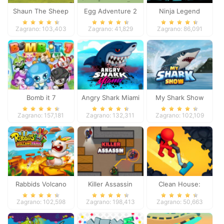
Shaun The Sheep
Egg Adventure 2
Ninja Legend
Chick n Spoon
Zagrano: 103,403
Zagrano: 41,829
Zagrano: 86,091
Bomb it 7
Angry Shark Miami
My Shark Show
Zagrano: 157,181
Zagrano: 132,311
Zagrano: 102,109
Rabbids Volcano
Killer Assassin
Clean House:
Panic
Clearing trash and
Zagrano: 102,598
Zagrano: 198,413
Zagrano: 50,663
dirt