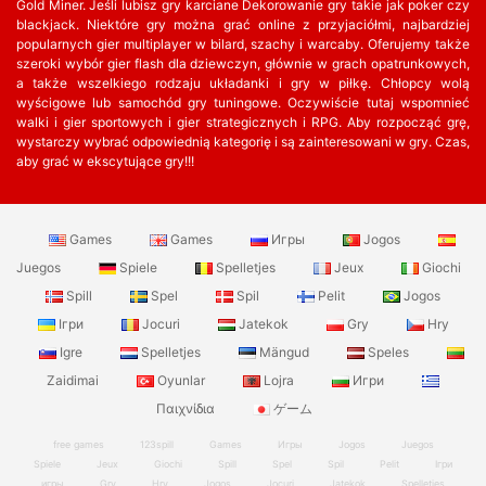
Gold Miner. Jeśli lubisz gry karciane Dekorowanie gry takie jak poker czy
blackjack. Niektóre gry można grać online z przyjaciółmi, najbardziej
popularnych gier multiplayer w bilard, szachy i warcaby. Oferujemy także
szeroki wybór gier flash dla dziewczyn, głównie w grach opatrunkowych,
a także wszelkiego rodzaju układanki i gry w piłkę. Chłopcy wolą
wyścigowe lub samochód gry tuningowe. Oczywiście tutaj wspomnieć
walki i gier sportowych i gier strategicznych i RPG. Aby rozpocząć grę,
wystarczy wybrać odpowiednią kategorię i są zainteresowani w gry. Czas,
aby grać w ekscytujące gry!!!
Games
Games
Игры
Jogos
Juegos
Spiele
Spelletjes
Jeux
Giochi
Spill
Spel
Spil
Pelit
Jogos
Ігри
Jocuri
Jatekok
Gry
Hry
Igre
Spelletjes
Mängud
Speles
Zaidimai
Oyunlar
Lojra
Игри
Παιχνίδια
ゲーム
free games
123spill
Games
Игры
Jogos
Juegos
Spiele
Jeux
Giochi
Spill
Spel
Spil
Pelit
Ігри
игры
Gry
Hry
Jogos
Jocuri
Jatekok
Spelletjes