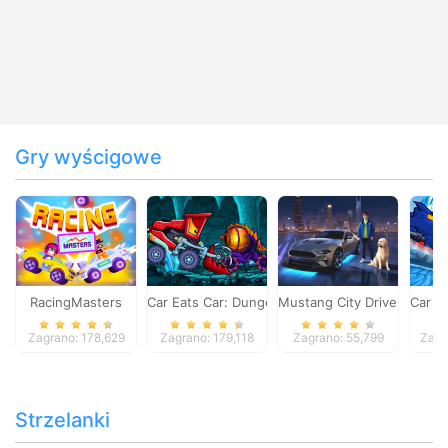
Gry wyścigowe
RacingMasters
Car Eats Car: Dungeon Adventure
Mustang City Driver
Car E
Zagrano: 178,629
Zagrano: 179,118
Zagrano: 55,799
Zagr
Strzelanki