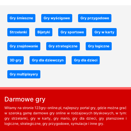
Gry śmieszne
Gry wyścigowe
Gry przygodowe
Strzelanki
Bijatyki
Gry sportowe
Gry w karty
Gry znajdowanie
Gry strategiczne
Gry logiczne
3D gry
Gry dla dziewczyn
Gry dla dzieci
Gry multiplayery
Darmowe gry
Witamy na stronie 123gry-online.pl, najlepszy portal gry, gdzie można grać
w szeroką gamę darmowe gry online w rodzajowych błyskowych, w tym:
gry strzelanki, gry w karty, gry mario, gry dla dzieci, gry planszowe i
logiczne, strategiczne, gry przygodowe, symulacje i inne gry.