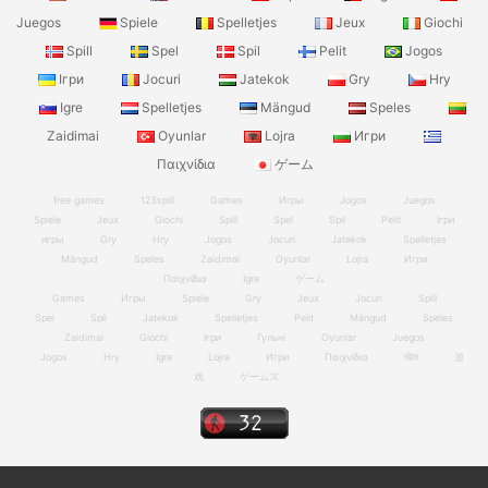
Juegos
Spiele
Spelletjes
Jeux
Giochi
Spill
Spel
Spil
Pelit
Jogos
Ігри
Jocuri
Jatekok
Gry
Hry
Igre
Spelletjes
Mängud
Speles
Zaidimai
Oyunlar
Lojra
Игри
Παιχνίδια
ゲーム
free games
123spill
Games
Игры
Jogos
Juegos
Spiele
Jeux
Giochi
Spill
Spel
Spil
Pelit
Ігри
игры
Gry
Hry
Jogos
Jocuri
Jatekok
Spelletjes
Mängud
Speles
Zaidimai
Oyunlar
Lojra
Игри
Παιχνίδια
Igre
ゲーム
Games
Игры
Spiele
Gry
Jeux
Jocuri
Spill
Spel
Spil
Jatekok
Spelletjes
Pelit
Mängud
Speles
Zaidimai
Giochi
Ігри
Гульні
Oyunlar
Juegos
Jogos
Hry
Igre
Lojra
Игри
Παιχνίδια
खेल
游
戏
ゲームズ