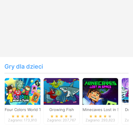
Gry dla dzieci
Four Colors World Tour
Growing Fish
Minecaves Lost in Space
Dol
Zagrano: 173,910
Zagrano: 207,767
Zagrano: 293,623
Zagr