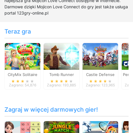
najlepsza gra Mojicon Love Connect dostępne w Internecie.
Darmowe dzięki Mojicon Love Connect do gry jest także usługa
portal 123gry-online.pl
Teraz gra
CityMix Solitaire
Tomb Runner
Castle Defense
Penal
Zagrano: 54,876
Zagrano: 193,885
Zagrano: 123,965
Zagr
Zagraj w więcej darmowych gier!