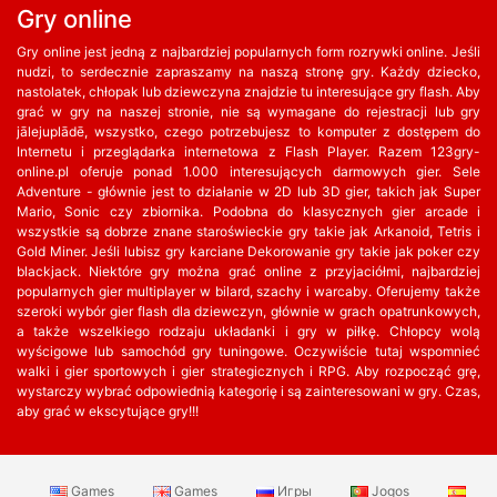
Gry online
Gry online jest jedną z najbardziej popularnych form rozrywki online. Jeśli
nudzi, to serdecznie zapraszamy na naszą stronę gry. Każdy dziecko,
nastolatek, chłopak lub dziewczyna znajdzie tu interesujące gry flash. Aby
grać w gry na naszej stronie, nie są wymagane do rejestracji lub gry
jālejuplādē, wszystko, czego potrzebujesz to komputer z dostępem do
Internetu i przeglądarka internetowa z Flash Player. Razem 123gry-
online.pl oferuje ponad 1.000 interesujących darmowych gier. Sele
Adventure - głównie jest to działanie w 2D lub 3D gier, takich jak Super
Mario, Sonic czy zbiornika. Podobna do klasycznych gier arcade i
wszystkie są dobrze znane staroświeckie gry takie jak Arkanoid, Tetris i
Gold Miner. Jeśli lubisz gry karciane Dekorowanie gry takie jak poker czy
blackjack. Niektóre gry można grać online z przyjaciółmi, najbardziej
popularnych gier multiplayer w bilard, szachy i warcaby. Oferujemy także
szeroki wybór gier flash dla dziewczyn, głównie w grach opatrunkowych,
a także wszelkiego rodzaju układanki i gry w piłkę. Chłopcy wolą
wyścigowe lub samochód gry tuningowe. Oczywiście tutaj wspomnieć
walki i gier sportowych i gier strategicznych i RPG. Aby rozpocząć grę,
wystarczy wybrać odpowiednią kategorię i są zainteresowani w gry. Czas,
aby grać w ekscytujące gry!!!
Games
Games
Игры
Jogos