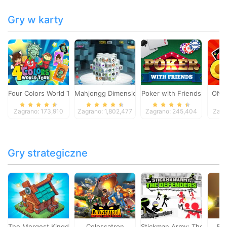
Gry w karty
Four Colors World Tour
Mahjongg Dimensions
Poker with Friends
ONO
Zagrano: 173,910
Zagrano: 1,802,477
Zagrano: 245,404
Zagr
Gry strategiczne
The Mergest Kingdom
Colossatron
Stickman Army: The Defen
Bl