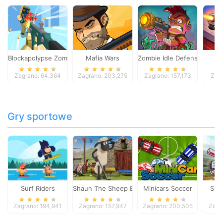
Blockapolypse Zombie Shooter
Mafia Wars
Zombie Idle Defense Onlin
St
Zagrano: 64,364
Zagrano: 203,275
Zagrano: 157,173
Zag
Gry sportowe
Surf Riders
Shaun The Sheep Baahmy Golf
Minicars Soccer
Sup
Zagrano: 194,941
Zagrano: 157,947
Zagrano: 200,505
Zagr