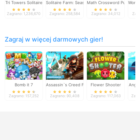
Tri Towers Solitaire
Solitaire Farm: Seasons
Math Crossword Puzzle - G
Wonde
Zagrano: 1,236,670
Zagrano: 258,584
Zagrano: 34,012
Zagr
Zagraj w więcej darmowych gier!
Bomb it 7
Assassin`s Creed Freerunners
Flower Shooter
Angry
Zagrano: 157,252
Zagrano: 90,408
Zagrano: 117,063
Zagr