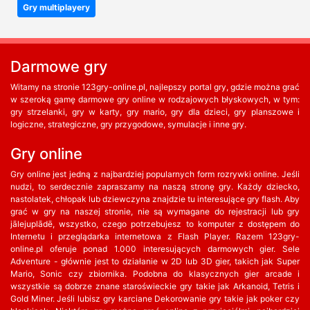
Gry multiplayery
Darmowe gry
Witamy na stronie 123gry-online.pl, najlepszy portal gry, gdzie można grać
w szeroką gamę darmowe gry online w rodzajowych błyskowych, w tym:
gry strzelanki, gry w karty, gry mario, gry dla dzieci, gry planszowe i
logiczne, strategiczne, gry przygodowe, symulacje i inne gry.
Gry online
Gry online jest jedną z najbardziej popularnych form rozrywki online. Jeśli
nudzi, to serdecznie zapraszamy na naszą stronę gry. Każdy dziecko,
nastolatek, chłopak lub dziewczyna znajdzie tu interesujące gry flash. Aby
grać w gry na naszej stronie, nie są wymagane do rejestracji lub gry
jālejuplādē, wszystko, czego potrzebujesz to komputer z dostępem do
Internetu i przeglądarka internetowa z Flash Player. Razem 123gry-
online.pl oferuje ponad 1.000 interesujących darmowych gier. Sele
Adventure - głównie jest to działanie w 2D lub 3D gier, takich jak Super
Mario, Sonic czy zbiornika. Podobna do klasycznych gier arcade i
wszystkie są dobrze znane staroświeckie gry takie jak Arkanoid, Tetris i
Gold Miner. Jeśli lubisz gry karciane Dekorowanie gry takie jak poker czy