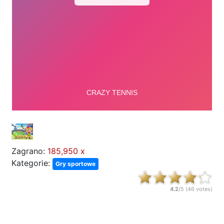
Zagrano:
185,950 x
Kategorie:
Gry sportowe
4.2
/5 (
46
votes)