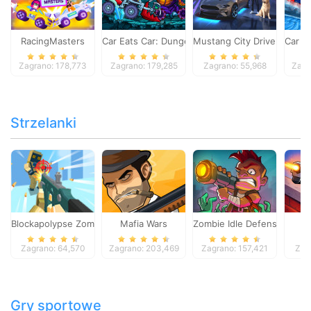
RacingMasters
Car Eats Car: Dungeon Adventure
Mustang City Driver
Car E
Zagrano: 178,773
Zagrano: 179,285
Zagrano: 55,968
Zagr
Strzelanki
Blockapolypse Zombie Shooter
Mafia Wars
Zombie Idle Defense Onlin
St
Zagrano: 64,570
Zagrano: 203,469
Zagrano: 157,421
Zag
Gry sportowe