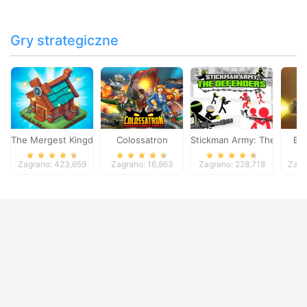
Gry strategiczne
The Mergest Kingdom
Colossatron
Stickman Army: The Defen
Bl
Zagrano: 423,659
Zagrano: 16,863
Zagrano: 228,718
Zagr