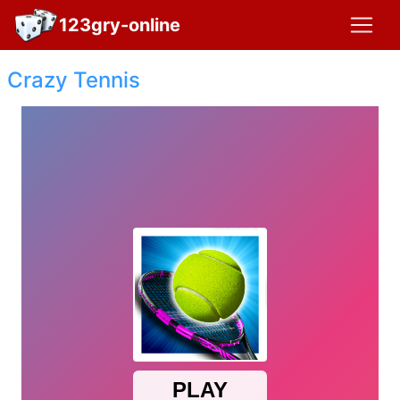
123gry-online
Crazy Tennis