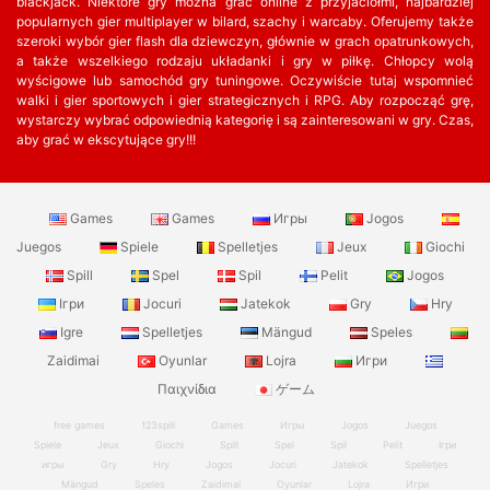
blackjack. Niektóre gry można grać online z przyjaciółmi, najbardziej
popularnych gier multiplayer w bilard, szachy i warcaby. Oferujemy także
szeroki wybór gier flash dla dziewczyn, głównie w grach opatrunkowych,
a także wszelkiego rodzaju układanki i gry w piłkę. Chłopcy wolą
wyścigowe lub samochód gry tuningowe. Oczywiście tutaj wspomnieć
walki i gier sportowych i gier strategicznych i RPG. Aby rozpocząć grę,
wystarczy wybrać odpowiednią kategorię i są zainteresowani w gry. Czas,
aby grać w ekscytujące gry!!!
Games
Games
Игры
Jogos
Juegos
Spiele
Spelletjes
Jeux
Giochi
Spill
Spel
Spil
Pelit
Jogos
Ігри
Jocuri
Jatekok
Gry
Hry
Igre
Spelletjes
Mängud
Speles
Zaidimai
Oyunlar
Lojra
Игри
Παιχνίδια
ゲーム
free games
123spill
Games
Игры
Jogos
Juegos
Spiele
Jeux
Giochi
Spill
Spel
Spil
Pelit
Ігри
игры
Gry
Hry
Jogos
Jocuri
Jatekok
Spelletjes
Mängud
Speles
Zaidimai
Oyunlar
Lojra
Игри