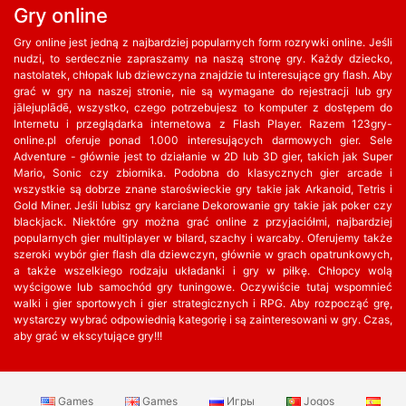
Gry online
Gry online jest jedną z najbardziej popularnych form rozrywki online. Jeśli
nudzi, to serdecznie zapraszamy na naszą stronę gry. Każdy dziecko,
nastolatek, chłopak lub dziewczyna znajdzie tu interesujące gry flash. Aby
grać w gry na naszej stronie, nie są wymagane do rejestracji lub gry
jālejuplādē, wszystko, czego potrzebujesz to komputer z dostępem do
Internetu i przeglądarka internetowa z Flash Player. Razem 123gry-
online.pl oferuje ponad 1.000 interesujących darmowych gier. Sele
Adventure - głównie jest to działanie w 2D lub 3D gier, takich jak Super
Mario, Sonic czy zbiornika. Podobna do klasycznych gier arcade i
wszystkie są dobrze znane staroświeckie gry takie jak Arkanoid, Tetris i
Gold Miner. Jeśli lubisz gry karciane Dekorowanie gry takie jak poker czy
blackjack. Niektóre gry można grać online z przyjaciółmi, najbardziej
popularnych gier multiplayer w bilard, szachy i warcaby. Oferujemy także
szeroki wybór gier flash dla dziewczyn, głównie w grach opatrunkowych,
a także wszelkiego rodzaju układanki i gry w piłkę. Chłopcy wolą
wyścigowe lub samochód gry tuningowe. Oczywiście tutaj wspomnieć
walki i gier sportowych i gier strategicznych i RPG. Aby rozpocząć grę,
wystarczy wybrać odpowiednią kategorię i są zainteresowani w gry. Czas,
aby grać w ekscytujące gry!!!
Games
Games
Игры
Jogos