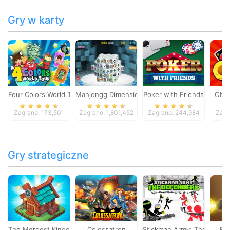
Gry w karty
Four Colors World Tour
Mahjongg Dimensions
Poker with Friends
ONO
Zagrano: 173,501
Zagrano: 1,801,452
Zagrano: 244,984
Zagr
Gry strategiczne
The Mergest Kingdom
Colossatron
Stickman Army: The Defen
Bl