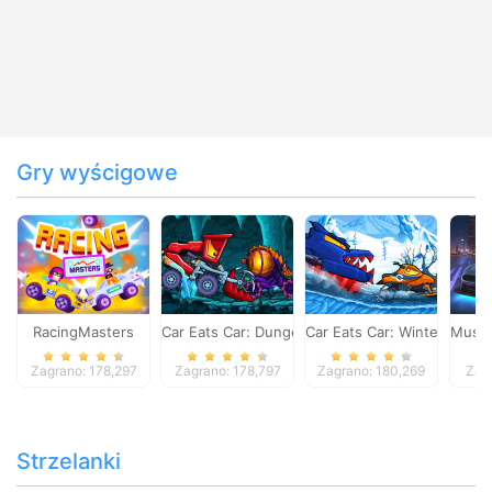
Gry wyścigowe
RacingMasters
Car Eats Car: Dungeon Adventure
Car Eats Car: Winter Adve
Musta
Zagrano: 178,297
Zagrano: 178,797
Zagrano: 180,269
Zag
Strzelanki