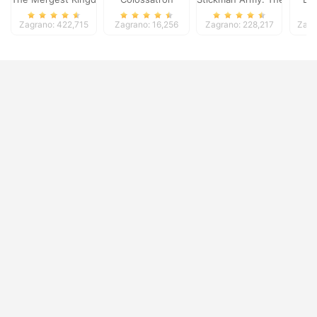
Zagrano: 422,715
Zagrano: 16,256
Zagrano: 228,217
Zagr