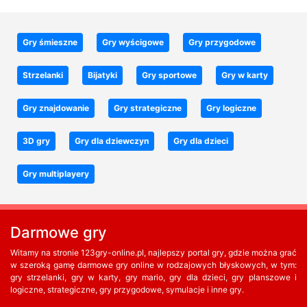
Gry śmieszne
Gry wyścigowe
Gry przygodowe
Strzelanki
Bijatyki
Gry sportowe
Gry w karty
Gry znajdowanie
Gry strategiczne
Gry logiczne
3D gry
Gry dla dziewczyn
Gry dla dzieci
Gry multiplayery
Darmowe gry
Witamy na stronie 123gry-online.pl, najlepszy portal gry, gdzie można grać
w szeroką gamę darmowe gry online w rodzajowych błyskowych, w tym:
gry strzelanki, gry w karty, gry mario, gry dla dzieci, gry planszowe i
logiczne, strategiczne, gry przygodowe, symulacje i inne gry.