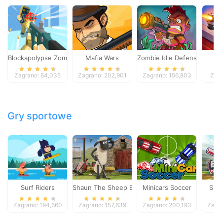
Blockapolypse Zombie Shooter
Mafia Wars
Zombie Idle Defense Onlin
St
Zagrano: 64,035
Zagrano: 202,901
Zagrano: 156,803
Zag
Gry sportowe
Surf Riders
Shaun The Sheep Baahmy Golf
Minicars Soccer
Sup
Zagrano: 194,660
Zagrano: 157,639
Zagrano: 200,193
Zagr