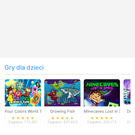
Gry dla dzieci
Four Colors World Tour
Growing Fish
Minecaves Lost in Space
Dol
Zagrano: 173,501
Zagrano: 207,403
Zagrano: 293,173
Zagr