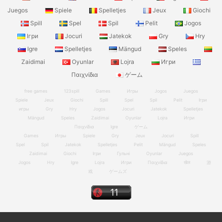
Juegos
Spiele
Spelletjes
Jeux
Giochi
Spill
Spel
Spil
Pelit
Jogos
Ігри
Jocuri
Jatekok
Gry
Hry
Igre
Spelletjes
Mängud
Speles
Zaidimai
Oyunlar
Lojra
Игри
Παιχνίδια
ゲーム
free games
123spill
Games
Игры
Jogos
Juegos
Spiele
Jeux
Giochi
Spill
Spel
Spil
Pelit
Ігри
игры
Gry
Hry
Jogos
Jocuri
Jatekok
Spelletjes
Mängud
Speles
Zaidimai
Oyunlar
Lojra
Игри
Παιχνίδια
Igre
ゲーム
Games
Игры
Spiele
Gry
Jeux
Jocuri
Spill
Spel
Spil
Jatekok
Spelletjes
Pelit
Mängud
Speles
Zaidimai
Giochi
Ігри
Гульні
Oyunlar
Juegos
Jogos
Hry
Igre
Lojra
Игри
Παιχνίδια
खेल
游
戏
ゲームズ