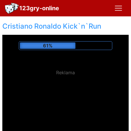
123gry-online
Cristiano Ronaldo Kick`n`Run
65%
Reklama