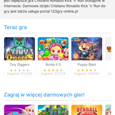
jest najlepsza gra Cristiano Ronaldo Kick`n`Run dostępne w
Internecie. Darmowe dzięki Cristiano Ronaldo Kick`n`Run do
gry jest także usługa portal 123gry-online.pl
Teraz gra
Tiny Diggers
Bomb it 5
Puppy Blast
Em
Zagrano: 212,450
Zagrano: 217,775
Zagrano: 158,254
Zagr
Zagraj w więcej darmowych gier!