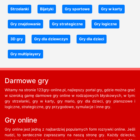
Strzelanki
Bijatyki
Gry sportowe
Gry w karty
Gry znajdowanie
Gry strategiczne
Gry logiczne
3D gry
Gry dla dziewczyn
Gry dla dzieci
Gry multiplayery
Darmowe gry
Witamy na stronie 123gry-online.pl, najlepszy portal gry, gdzie można grać
w szeroką gamę darmowe gry online w rodzajowych błyskowych, w tym:
gry strzelanki, gry w karty, gry mario, gry dla dzieci, gry planszowe i
logiczne, strategiczne, gry przygodowe, symulacje i inne gry.
Gry online
Gry online jest jedną z najbardziej popularnych form rozrywki online. Jeśli
nudzi, to serdecznie zapraszamy na naszą stronę gry. Każdy dziecko,