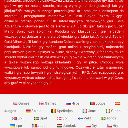
nastolatek, chłopak lub dziewczyna znajdzie tu interesujące gry flash. Aby
grać w gry na naszej stronie, nie są wymagane do rejestracji lub gry
jālejuplādē, wszystko, czego potrzebujesz to komputer z dostępem do
Internetu i przeglądarka internetowa z Flash Player. Razem 123gry-
online.pl oferuje ponad 1.000 interesujących darmowych gier. Sele
Adventure - głównie jest to działanie w 2D lub 3D gier, takich jak Super
Mario, Sonic czy zbiornika. Podobna do klasycznych gier arcade i
wszystkie są dobrze znane staroświeckie gry takie jak Arkanoid, Tetris i
Gold Miner. Jeśli lubisz gry karciane Dekorowanie gry takie jak poker czy
blackjack. Niektóre gry można grać online z przyjaciółmi, najbardziej
popularnych gier multiplayer w bilard, szachy i warcaby. Oferujemy także
szeroki wybór gier flash dla dziewczyn, głównie w grach opatrunkowych,
a także wszelkiego rodzaju układanki i gry w piłkę. Chłopcy wolą
wyścigowe lub samochód gry tuningowe. Oczywiście tutaj wspomnieć
walki i gier sportowych i gier strategicznych i RPG. Aby rozpocząć grę,
wystarczy wybrać odpowiednią kategorię i są zainteresowani w gry. Czas,
aby grać w ekscytujące gry!!!
Games
Games
Игры
Jogos
Juegos
Spiele
Spelletjes
Jeux
Giochi
Spill
Spel
Spil
Pelit
Jogos
Ігри
Jocuri
Jatekok
Gry
Hry