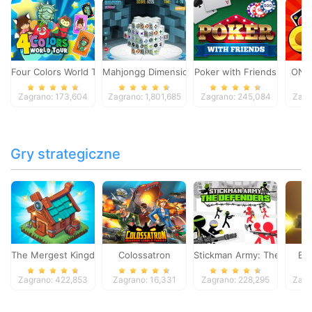
Four Colors World Tour
Mahjongg Dimensions
Poker with Friends
ONO
Zagrano: 173,604
Zagrano: 1,801,685
Zagrano: 245,084
Zagr
Gry strategiczne
The Mergest Kingdom
Colossatron
Stickman Army: The Defen
Bl
Zagrano: 422,853
Zagrano: 16,331
Zagrano: 228,295
Zagr