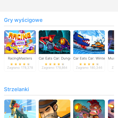
Gry wyścigowe
RacingMasters
Car Eats Car: Dungeon Adventure
Car Eats Car: Winter Adve
Musta
Zagrano: 178,378
Zagrano: 178,864
Zagrano: 180,346
Zag
Strzelanki