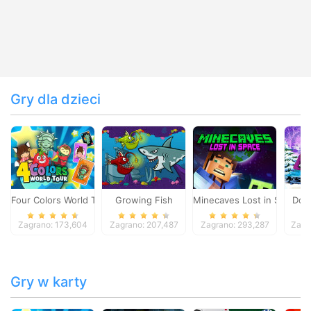
Gry dla dzieci
Four Colors World Tour
Growing Fish
Minecaves Lost in Space
Dol
Zagrano: 173,604
Zagrano: 207,487
Zagrano: 293,287
Zagr
Gry w karty