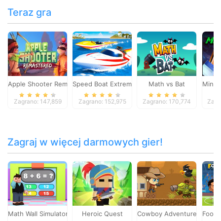
Teraz gra
Apple Shooter Remastered
Speed Boat Extreme Racing
Math vs Bat
Minec
Zagrano: 147,859
Zagrano: 152,975
Zagrano: 170,774
Zagr
Zagraj w więcej darmowych gier!
Math Wall Simulator
Heroic Quest
Cowboy Adventures
Footb