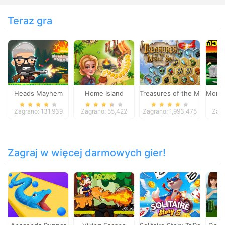
Teraz gra
Heads Mayhem
Home Island
Treasures of the Mystic Se
Monke
Zagrano: 131,939
Zagrano: 55,422
Zagrano: 1,993,475
Zagr
Zagraj w więcej darmowych gier!