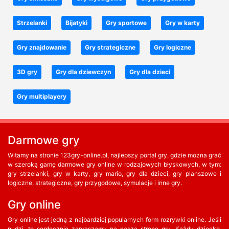
Strzelanki
Bijatyki
Gry sportowe
Gry w karty
Gry znajdowanie
Gry strategiczne
Gry logiczne
3D gry
Gry dla dziewczyn
Gry dla dzieci
Gry multiplayery
Darmowe gry
Witamy na stronie 123gry-online.pl, najlepszy portal gry, gdzie można grać
w szeroką gamę darmowe gry online w rodzajowych błyskowych, w tym:
gry strzelanki, gry w karty, gry mario, gry dla dzieci, gry planszowe i
logiczne, strategiczne, gry przygodowe, symulacje i inne gry.
Gry online
Gry online jest jedną z najbardziej popularnych form rozrywki online. Jeśli
nudzi, to serdecznie zapraszamy na naszą stronę gry. Każdy dziecko,