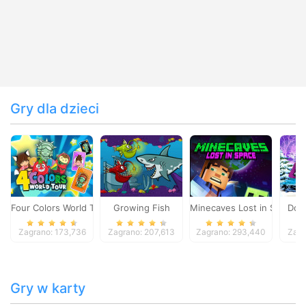
Gry dla dzieci
Four Colors World Tour
Growing Fish
Minecaves Lost in Space
Dol
Zagrano: 173,736
Zagrano: 207,613
Zagrano: 293,440
Zagr
Gry w karty