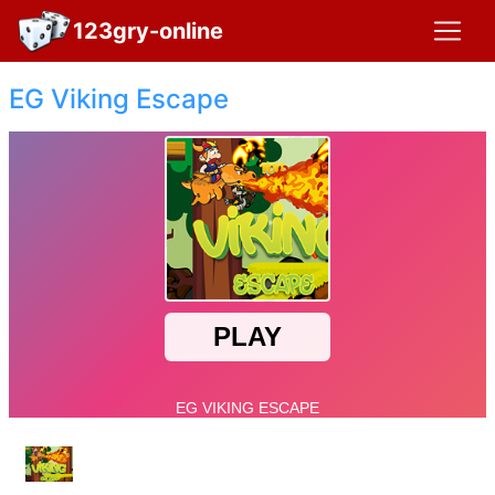
123gry-online
EG Viking Escape