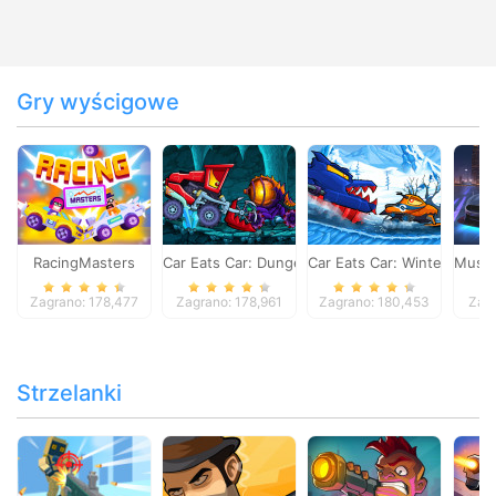
Gry wyścigowe
RacingMasters
Car Eats Car: Dungeon Adventure
Car Eats Car: Winter Adve
Musta
Zagrano: 178,477
Zagrano: 178,961
Zagrano: 180,453
Zagr
Strzelanki