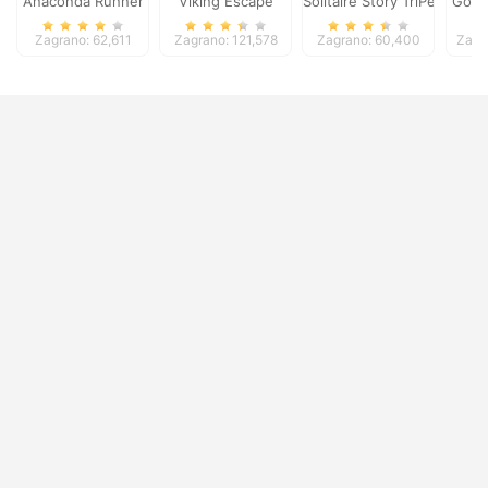
Anaconda Runner
Viking Escape
Solitaire Story TriPeaks 5
Good
Zagrano: 62,611
Zagrano: 121,578
Zagrano: 60,400
Zagr