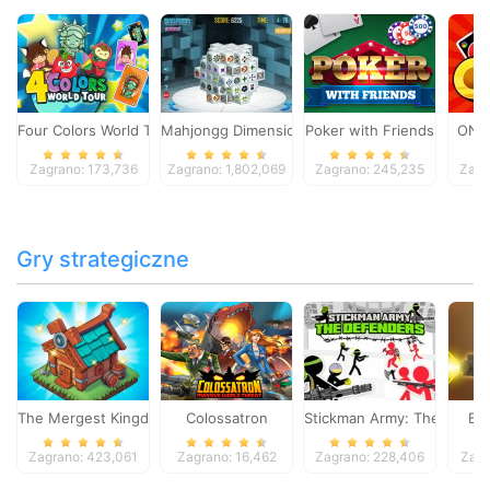
Four Colors World Tour
Mahjongg Dimensions
Poker with Friends
ONO
Zagrano: 173,736
Zagrano: 1,802,069
Zagrano: 245,235
Zagr
Gry strategiczne
The Mergest Kingdom
Colossatron
Stickman Army: The Defen
Bl
Zagrano: 423,061
Zagrano: 16,462
Zagrano: 228,406
Zagr