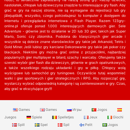
nastolatek, chłopak lub dziewczyna znajdzie tu interesujące gry flash. Aby
grać w gry na naszej stronie, nie są wymagane do rejestracji lub gry
jālejuplādē, wszystko, czego potrzebujesz to komputer z dostępem do
Internetu i przeglądarka internetowa z Flash Player. Razem 123gry-
online.pl oferuje ponad 1.000 interesujących darmowych gier. Sele
Adventure - głównie jest to działanie w 2D lub 3D gier, takich jak Super
Mario, Sonic czy zbiornika. Podobna do klasycznych gier arcade i
wszystkie są dobrze znane staroświeckie gry takie jak Arkanoid, Tetris i
Gold Miner. Jeśli lubisz gry karciane Dekorowanie gry takie jak poker czy
blackjack. Niektóre gry można grać online z przyjaciółmi, najbardziej
popularnych gier multiplayer w bilard, szachy i warcaby. Oferujemy także
szeroki wybór gier flash dla dziewczyn, głównie w grach opatrunkowych,
a także wszelkiego rodzaju układanki i gry w piłkę. Chłopcy wolą
wyścigowe lub samochód gry tuningowe. Oczywiście tutaj wspomnieć
walki i gier sportowych i gier strategicznych i RPG. Aby rozpocząć grę,
wystarczy wybrać odpowiednią kategorię i są zainteresowani w gry. Czas,
aby grać w ekscytujące gry!!!
Games
Games
Игры
Jogos
Juegos
Spiele
Spelletjes
Jeux
Giochi
Spill
Spel
Spil
Pelit
Jogos