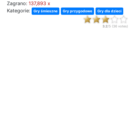
Zagrano:
137,893 x
Kategorie:
Gry śmieszne
Gry przygodowe
Gry dla dzieci
3.2
/5 (
36
votes)