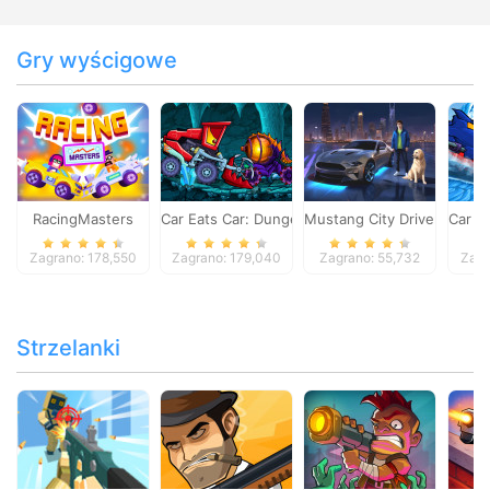
Gry wyścigowe
RacingMasters
Car Eats Car: Dungeon Adventure
Mustang City Driver
Car E
Zagrano: 178,550
Zagrano: 179,040
Zagrano: 55,732
Zagr
Strzelanki