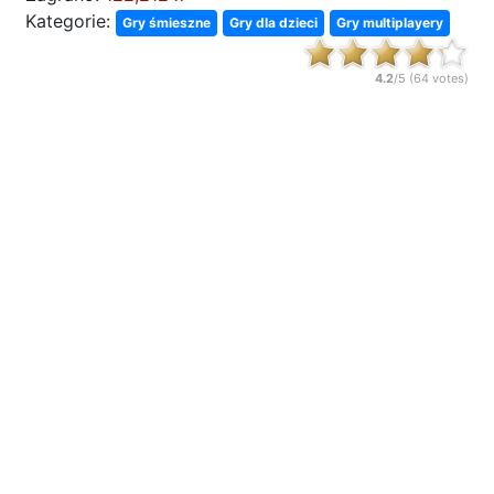
Kategorie:
Gry śmieszne
Gry dla dzieci
Gry multiplayery
4.2
/5 (
64
votes)