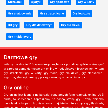
Strzelanki
Bijatyki
Gry sportowe
Gry w karty
Gry znajdowanie
Gry strategiczne
Gry logiczne
3D gry
Gry dla dziewczyn
Gry dla dzieci
Gry multiplayery
Darmowe gry
Witamy na stronie 123gry-online.pl, najlepszy portal gry, gdzie można grać
w szeroką gamę darmowe gry online w rodzajowych błyskowych, w tym:
gry strzelanki, gry w karty, gry mario, gry dla dzieci, gry planszowe i
logiczne, strategiczne, gry przygodowe, symulacje i inne gry.
Gry online
Gry online jest jedną z najbardziej popularnych form rozrywki online. Jeśli
nudzi, to serdecznie zapraszamy na naszą stronę gry. Każdy dziecko,
nastolatek, chłopak lub dziewczyna znajdzie tu interesujące gry flash. Aby
grać w gry na naszej stronie, nie są wymagane do rejestracji lub gry