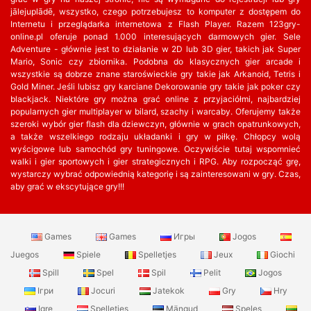
jālejuplādē, wszystko, czego potrzebujesz to komputer z dostępem do
Internetu i przeglądarka internetowa z Flash Player. Razem 123gry-
online.pl oferuje ponad 1.000 interesujących darmowych gier. Sele
Adventure - głównie jest to działanie w 2D lub 3D gier, takich jak Super
Mario, Sonic czy zbiornika. Podobna do klasycznych gier arcade i
wszystkie są dobrze znane staroświeckie gry takie jak Arkanoid, Tetris i
Gold Miner. Jeśli lubisz gry karciane Dekorowanie gry takie jak poker czy
blackjack. Niektóre gry można grać online z przyjaciółmi, najbardziej
popularnych gier multiplayer w bilard, szachy i warcaby. Oferujemy także
szeroki wybór gier flash dla dziewczyn, głównie w grach opatrunkowych,
a także wszelkiego rodzaju układanki i gry w piłkę. Chłopcy wolą
wyścigowe lub samochód gry tuningowe. Oczywiście tutaj wspomnieć
walki i gier sportowych i gier strategicznych i RPG. Aby rozpocząć grę,
wystarczy wybrać odpowiednią kategorię i są zainteresowani w gry. Czas,
aby grać w ekscytujące gry!!!
Games
Games
Игры
Jogos
Juegos
Spiele
Spelletjes
Jeux
Giochi
Spill
Spel
Spil
Pelit
Jogos
Ігри
Jocuri
Jatekok
Gry
Hry
Igre
Spelletjes
Mängud
Speles