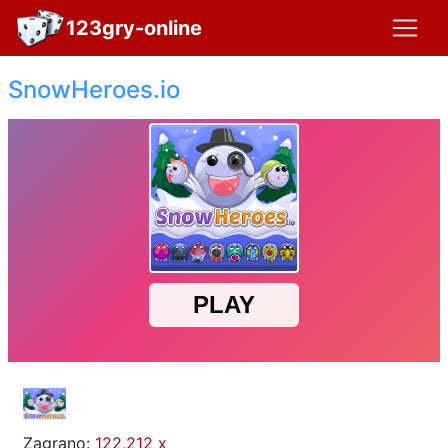
123gry-online
SnowHeroes.io
Zagrano:
122,212 x