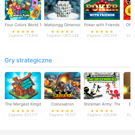
Four Colors World Tour
Mahjongg Dimensions
Poker with Friends
ONO
Zagrano: 173,816
Zagrano: 1,802,248
Zagrano: 245,314
Zagr
Gry strategiczne
The Mergest Kingdom
Colossatron
Stickman Army: The Defen
Bl
Zagrano: 423,177
Zagrano: 16,537
Zagrano: 228,486
Zagr