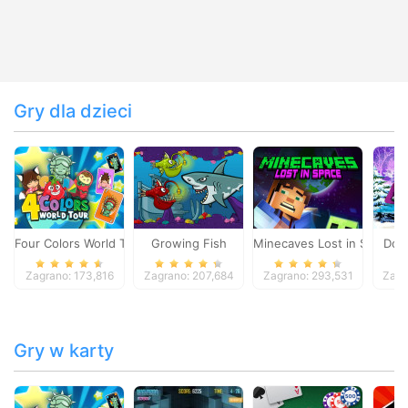
Gry dla dzieci
Four Colors World Tour
Growing Fish
Minecaves Lost in Space
Dol
Zagrano: 173,816
Zagrano: 207,684
Zagrano: 293,531
Zagr
Gry w karty