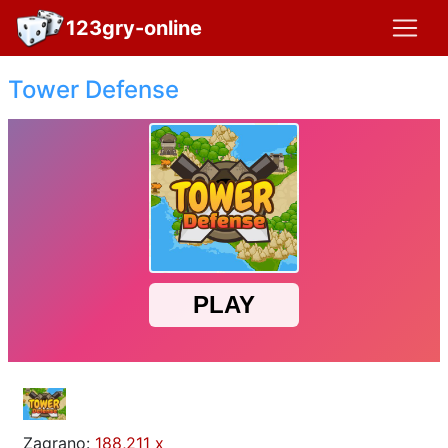
123gry-online
Tower Defense
Zagrano:
188,211 x