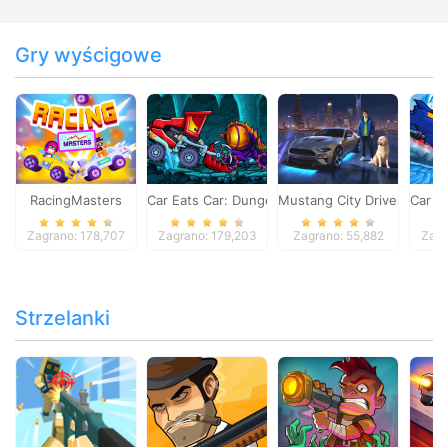
Gry wyścigowe
RacingMasters
Car Eats Car: Dungeon Adventure
Mustang City Driver
Car E
Zagrano: 178,707
Zagrano: 179,203
Zagrano: 55,882
Zagr
Strzelanki