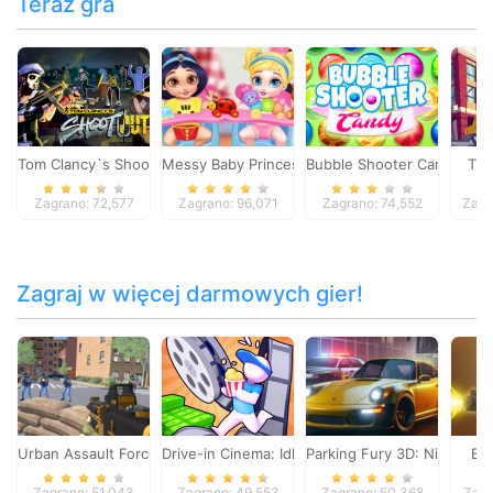
Teraz gra
Tom Clancy`s Shootout
Messy Baby Princess Cleanup
Bubble Shooter Candy
Tra
Zagrano: 72,577
Zagrano: 96,071
Zagrano: 74,552
Zagr
Zagraj w więcej darmowych gier!
Urban Assault Force
Drive-in Cinema: Idle Game
Parking Fury 3D: Night City
Bl
Zagrano: 51,043
Zagrano: 49,553
Zagrano: 50,368
Zagr