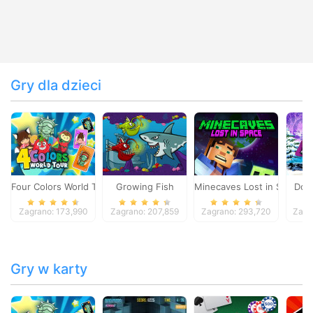
Gry dla dzieci
Four Colors World Tour
Growing Fish
Minecaves Lost in Space
Dol
Zagrano: 173,990
Zagrano: 207,859
Zagrano: 293,720
Zagr
Gry w karty