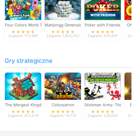
Four Colors World Tour
Mahjongg Dimensions
Poker with Friends
ONO
Zagrano: 173,990
Zagrano: 1,802,743
Zagrano: 245,497
Zagr
Gry strategiczne
The Mergest Kingdom
Colossatron
Stickman Army: The Defen
Bl
Zagrano: 423,476
Zagrano: 16,710
Zagrano: 228,650
Zagr