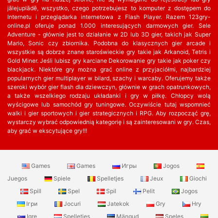
jālejuplādē, wszystko, czego potrzebujesz to komputer z dostępem do
Internetu i przeglądarka internetowa z Flash Player. Razem 123gry-
online.pl oferuje ponad 1.000 interesujących darmowych gier. Sele
Adventure - głównie jest to działanie w 2D lub 3D gier, takich jak Super
Mario, Sonic czy zbiornika. Podobna do klasycznych gier arcade i
wszystkie są dobrze znane staroświeckie gry takie jak Arkanoid, Tetris i
Gold Miner. Jeśli lubisz gry karciane Dekorowanie gry takie jak poker czy
blackjack. Niektóre gry można grać online z przyjaciółmi, najbardziej
popularnych gier multiplayer w bilard, szachy i warcaby. Oferujemy także
szeroki wybór gier flash dla dziewczyn, głównie w grach opatrunkowych,
a także wszelkiego rodzaju układanki i gry w piłkę. Chłopcy wolą
wyścigowe lub samochód gry tuningowe. Oczywiście tutaj wspomnieć
walki i gier sportowych i gier strategicznych i RPG. Aby rozpocząć grę,
wystarczy wybrać odpowiednią kategorię i są zainteresowani w gry. Czas,
aby grać w ekscytujące gry!!!
Games
Games
Игры
Jogos
Juegos
Spiele
Spelletjes
Jeux
Giochi
Spill
Spel
Spil
Pelit
Jogos
Ігри
Jocuri
Jatekok
Gry
Hry
Igre
Spelletjes
Mängud
Speles