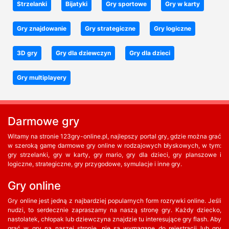
Strzelanki
Bijatyki
Gry sportowe
Gry w karty
Gry znajdowanie
Gry strategiczne
Gry logiczne
3D gry
Gry dla dziewczyn
Gry dla dzieci
Gry multiplayery
Darmowe gry
Witamy na stronie 123gry-online.pl, najlepszy portal gry, gdzie można grać
w szeroką gamę darmowe gry online w rodzajowych błyskowych, w tym:
gry strzelanki, gry w karty, gry mario, gry dla dzieci, gry planszowe i
logiczne, strategiczne, gry przygodowe, symulacje i inne gry.
Gry online
Gry online jest jedną z najbardziej popularnych form rozrywki online. Jeśli
nudzi, to serdecznie zapraszamy na naszą stronę gry. Każdy dziecko,
nastolatek, chłopak lub dziewczyna znajdzie tu interesujące gry flash. Aby
grać w gry na naszej stronie, nie są wymagane do rejestracji lub gry