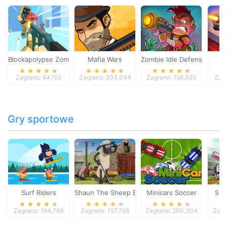
Blockapolypse Zombie Shooter
Mafia Wars
Zombie Idle Defense Onlin
St
Zagrano: 64,155
Zagrano: 203,044
Zagrano: 156,930
Zagr
Gry sportowe
Surf Riders
Shaun The Sheep Baahmy Golf
Minicars Soccer
Sup
Zagrano: 194,766
Zagrano: 157,756
Zagrano: 200,304
Zagr