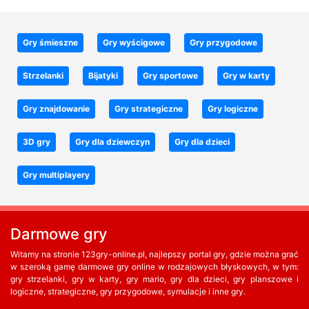
Gry śmieszne
Gry wyścigowe
Gry przygodowe
Strzelanki
Bijatyki
Gry sportowe
Gry w karty
Gry znajdowanie
Gry strategiczne
Gry logiczne
3D gry
Gry dla dziewczyn
Gry dla dzieci
Gry multiplayery
Darmowe gry
Witamy na stronie 123gry-online.pl, najlepszy portal gry, gdzie można grać
w szeroką gamę darmowe gry online w rodzajowych błyskowych, w tym:
gry strzelanki, gry w karty, gry mario, gry dla dzieci, gry planszowe i
logiczne, strategiczne, gry przygodowe, symulacje i inne gry.