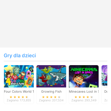
Gry dla dzieci
Four Colors World Tour
Growing Fish
Minecaves Lost in Space
Dol
Zagrano: 173,655
Zagrano: 207,534
Zagrano: 293,349
Zagr