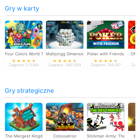
Gry w karty
Four Colors World Tour
Mahjongg Dimensions
Poker with Friends
ONO
Zagrano: 173,691
Zagrano: 1,801,919
Zagrano: 245,187
Zagr
Gry strategiczne
The Mergest Kingdom
Colossatron
Stickman Army: The Defen
Bl