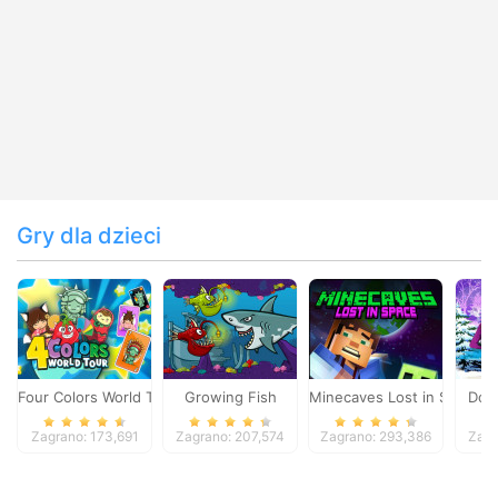
Gry dla dzieci
Four Colors World Tour
Growing Fish
Minecaves Lost in Space
Dol
Zagrano: 173,691
Zagrano: 207,574
Zagrano: 293,386
Zagr