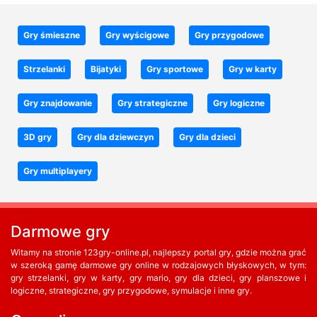
Gry śmieszne
Gry wyścigowe
Gry przygodowe
Strzelanki
Bijatyki
Gry sportowe
Gry w karty
Gry znajdowanie
Gry strategiczne
Gry logiczne
3D gry
Gry dla dziewczyn
Gry dla dzieci
Gry multiplayery
Darmowe gry
Witamy na stronie 123gry-online.pl, najlepszy portal gry, gdzie można grać
w szeroką gamę darmowe gry online w rodzajowych błyskowych, w tym:
gry strzelanki, gry w karty, gry mario, gry dla dzieci, gry planszowe i
logiczne, strategiczne, gry przygodowe, symulacje i inne gry.