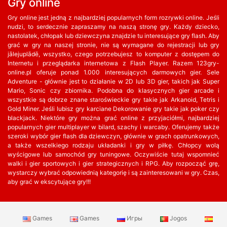
Gry online
Gry online jest jedną z najbardziej popularnych form rozrywki online. Jeśli
nudzi, to serdecznie zapraszamy na naszą stronę gry. Każdy dziecko,
nastolatek, chłopak lub dziewczyna znajdzie tu interesujące gry flash. Aby
grać w gry na naszej stronie, nie są wymagane do rejestracji lub gry
jālejuplādē, wszystko, czego potrzebujesz to komputer z dostępem do
Internetu i przeglądarka internetowa z Flash Player. Razem 123gry-
online.pl oferuje ponad 1.000 interesujących darmowych gier. Sele
Adventure - głównie jest to działanie w 2D lub 3D gier, takich jak Super
Mario, Sonic czy zbiornika. Podobna do klasycznych gier arcade i
wszystkie są dobrze znane staroświeckie gry takie jak Arkanoid, Tetris i
Gold Miner. Jeśli lubisz gry karciane Dekorowanie gry takie jak poker czy
blackjack. Niektóre gry można grać online z przyjaciółmi, najbardziej
popularnych gier multiplayer w bilard, szachy i warcaby. Oferujemy także
szeroki wybór gier flash dla dziewczyn, głównie w grach opatrunkowych,
a także wszelkiego rodzaju układanki i gry w piłkę. Chłopcy wolą
wyścigowe lub samochód gry tuningowe. Oczywiście tutaj wspomnieć
walki i gier sportowych i gier strategicznych i RPG. Aby rozpocząć grę,
wystarczy wybrać odpowiednią kategorię i są zainteresowani w gry. Czas,
aby grać w ekscytujące gry!!!
Games
Games
Игры
Jogos