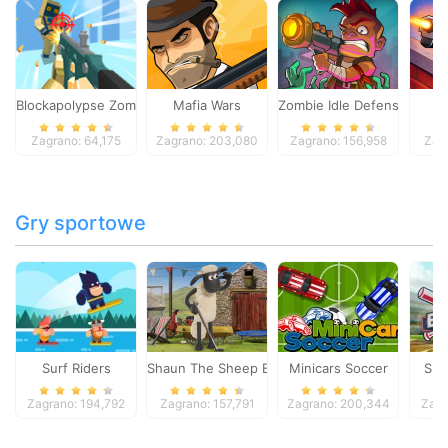
Blockapolypse Zombie Shooter
Mafia Wars
Zombie Idle Defense Onlin
St
Zagrano: 64,175
Zagrano: 203,080
Zagrano: 156,958
Zag
Gry sportowe
Surf Riders
Shaun The Sheep Baahmy Golf
Minicars Soccer
Sup
Zagrano: 194,792
Zagrano: 157,791
Zagrano: 200,344
Zagr