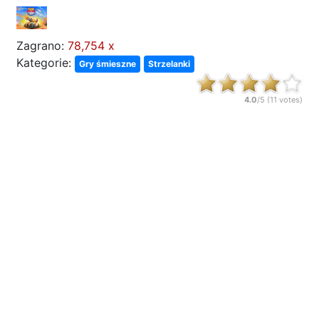
Zagrano:
78,754 x
Kategorie:
Gry śmieszne
Strzelanki
4.0
/5 (
11
votes)