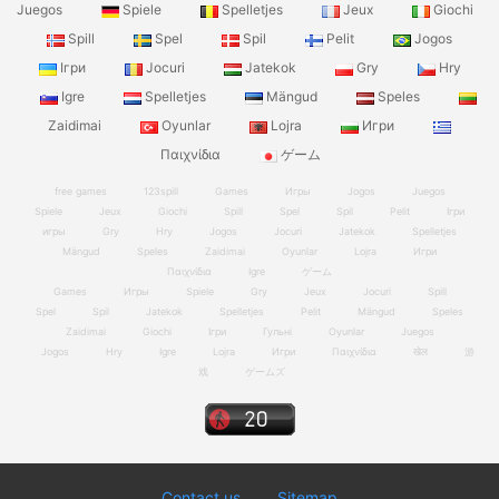
Juegos
Spiele
Spelletjes
Jeux
Giochi
Spill
Spel
Spil
Pelit
Jogos
Ігри
Jocuri
Jatekok
Gry
Hry
Igre
Spelletjes
Mängud
Speles
Zaidimai
Oyunlar
Lojra
Игри
Παιχνίδια
ゲーム
free games
123spill
Games
Игры
Jogos
Juegos
Spiele
Jeux
Giochi
Spill
Spel
Spil
Pelit
Ігри
игры
Gry
Hry
Jogos
Jocuri
Jatekok
Spelletjes
Mängud
Speles
Zaidimai
Oyunlar
Lojra
Игри
Παιχνίδια
Igre
ゲーム
Games
Игры
Spiele
Gry
Jeux
Jocuri
Spill
Spel
Spil
Jatekok
Spelletjes
Pelit
Mängud
Speles
Zaidimai
Giochi
Ігри
Гульні
Oyunlar
Juegos
Jogos
Hry
Igre
Lojra
Игри
Παιχνίδια
खेल
游
戏
ゲームズ
Contact us
Sitemap