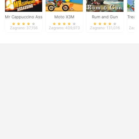
Mr Cappuccino Assassino
Moto X3M
Rum and Gun
Treas
Zagrano: 37,156
Zagrano: 409,973
Zagrano: 131,016
Zagra