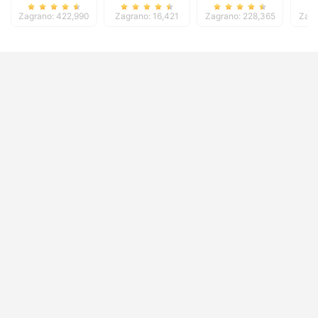
Zagrano: 422,990
Zagrano: 16,421
Zagrano: 228,365
Zagr