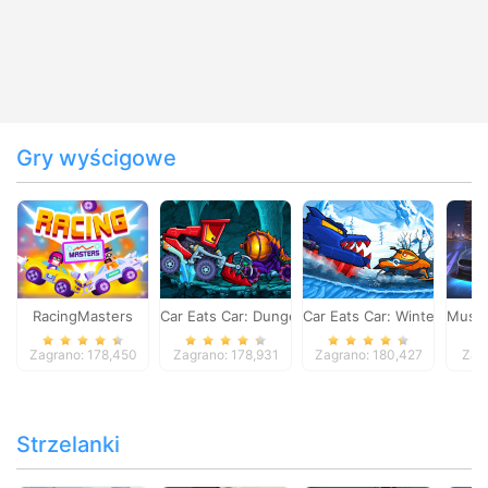
Gry wyścigowe
RacingMasters
Car Eats Car: Dungeon Adventure
Car Eats Car: Winter Adve
Musta
Zagrano: 178,450
Zagrano: 178,931
Zagrano: 180,427
Zag
Strzelanki