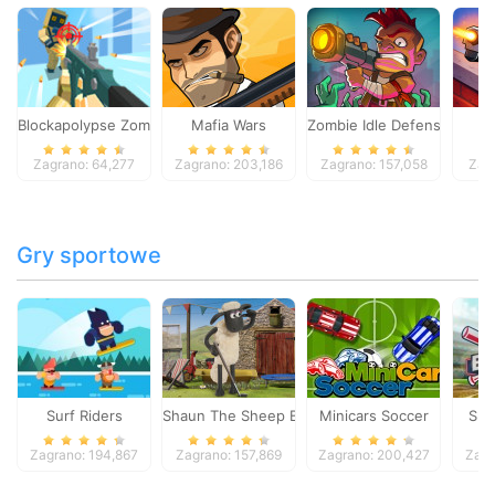
Blockapolypse Zombie Shooter
Mafia Wars
Zombie Idle Defense Onlin
St
Zagrano: 64,277
Zagrano: 203,186
Zagrano: 157,058
Zag
Gry sportowe
Surf Riders
Shaun The Sheep Baahmy Golf
Minicars Soccer
Sup
Zagrano: 194,867
Zagrano: 157,869
Zagrano: 200,427
Zagr