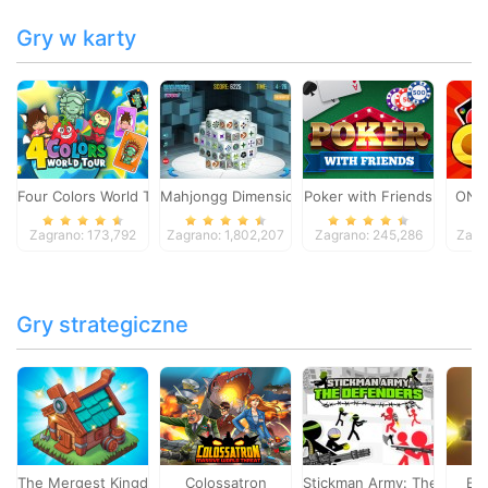
Gry w karty
Four Colors World Tour
Mahjongg Dimensions
Poker with Friends
ONO
Zagrano: 173,792
Zagrano: 1,802,207
Zagrano: 245,286
Zagr
Gry strategiczne
The Mergest Kingdom
Colossatron
Stickman Army: The Defen
Bl