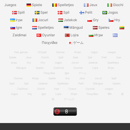
Juegos
Spiele
Spelletjes
Jeux
Giochi
Spill
Spel
Spil
Pelit
Jogos
Ігри
Jocuri
Jatekok
Gry
Hry
Igre
Spelletjes
Mängud
Speles
Zaidimai
Oyunlar
Lojra
Игри
Παιχνίδια
ゲーム
free games
123spill
Games
Игры
Jogos
Juegos
Spiele
Jeux
Giochi
Spill
Spel
Spil
Pelit
Ігри
игры
Gry
Hry
Jogos
Jocuri
Jatekok
Spelletjes
Mängud
Speles
Zaidimai
Oyunlar
Lojra
Игри
Παιχνίδια
Igre
ゲーム
Games
Игры
Spiele
Gry
Jeux
Jocuri
Spill
Spel
Spil
Jatekok
Spelletjes
Pelit
Mängud
Speles
Zaidimai
Giochi
Ігри
Гульні
Oyunlar
Juegos
Jogos
Hry
Igre
Lojra
Игри
Παιχνίδια
खेल
游
戏
ゲームズ