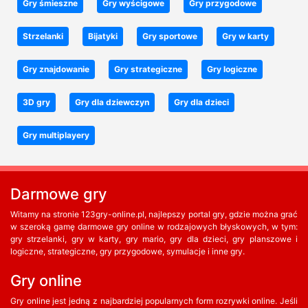
Gry śmieszne
Gry wyścigowe
Gry przygodowe
Strzelanki
Bijatyki
Gry sportowe
Gry w karty
Gry znajdowanie
Gry strategiczne
Gry logiczne
3D gry
Gry dla dziewczyn
Gry dla dzieci
Gry multiplayery
Darmowe gry
Witamy na stronie 123gry-online.pl, najlepszy portal gry, gdzie można grać
w szeroką gamę darmowe gry online w rodzajowych błyskowych, w tym:
gry strzelanki, gry w karty, gry mario, gry dla dzieci, gry planszowe i
logiczne, strategiczne, gry przygodowe, symulacje i inne gry.
Gry online
Gry online jest jedną z najbardziej popularnych form rozrywki online. Jeśli