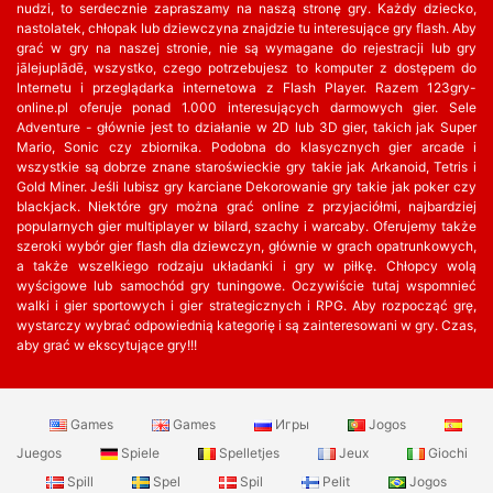
nudzi, to serdecznie zapraszamy na naszą stronę gry. Każdy dziecko,
nastolatek, chłopak lub dziewczyna znajdzie tu interesujące gry flash. Aby
grać w gry na naszej stronie, nie są wymagane do rejestracji lub gry
jālejuplādē, wszystko, czego potrzebujesz to komputer z dostępem do
Internetu i przeglądarka internetowa z Flash Player. Razem 123gry-
online.pl oferuje ponad 1.000 interesujących darmowych gier. Sele
Adventure - głównie jest to działanie w 2D lub 3D gier, takich jak Super
Mario, Sonic czy zbiornika. Podobna do klasycznych gier arcade i
wszystkie są dobrze znane staroświeckie gry takie jak Arkanoid, Tetris i
Gold Miner. Jeśli lubisz gry karciane Dekorowanie gry takie jak poker czy
blackjack. Niektóre gry można grać online z przyjaciółmi, najbardziej
popularnych gier multiplayer w bilard, szachy i warcaby. Oferujemy także
szeroki wybór gier flash dla dziewczyn, głównie w grach opatrunkowych,
a także wszelkiego rodzaju układanki i gry w piłkę. Chłopcy wolą
wyścigowe lub samochód gry tuningowe. Oczywiście tutaj wspomnieć
walki i gier sportowych i gier strategicznych i RPG. Aby rozpocząć grę,
wystarczy wybrać odpowiednią kategorię i są zainteresowani w gry. Czas,
aby grać w ekscytujące gry!!!
Games
Games
Игры
Jogos
Juegos
Spiele
Spelletjes
Jeux
Giochi
Spill
Spel
Spil
Pelit
Jogos