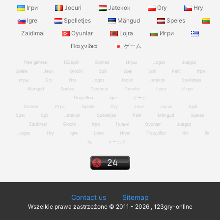
Ігри
Jocuri
Jatekok
Gry
Hry
Igre
Spelletjes
Mängud
Speles
Zaidimai
Oyunlar
Lojra
Игри
Παιχνίδια
ゲーム
free games
123spill
Games
Игры
Jogos
Juegos
Spiele
Jeux
Giochi
Spill
Spel
Spil
Pelit
Ігри
игры
Gry
Hry
Jogos
Jocuri
Jatekok
Spelletjes
Mängud
Speles
Zaidimai
Oyunlar
Lojra
Игри
Παιχνίδια
Igre
ゲーム
Games
Игры
Spiele
Gry
Jeux
Jocuri
Spill
Spel
Spil
Jatekok
Spelletjes
Pelit
Mängud
Speles
Zaidimai
Giochi
Ігри
Гульні
Oyunlar
Juegos
Jogos
Hry
Igre
Lojra
Игри
Παιχνίδια
खेल
游
戏
ゲームズ
Contact us
Sitemap
Wszelkie prawa zastrzeżone © 2011 - 2026 , 123gry-online