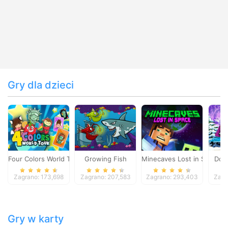
Gry dla dzieci
Four Colors World Tour
Growing Fish
Minecaves Lost in Space
Dol
Zagrano: 173,698
Zagrano: 207,583
Zagrano: 293,403
Zagr
Gry w karty