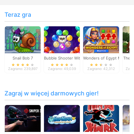
Teraz gra
Snail Bob 7
Bubble Shooter Witch Tower
Wonders of Egypt Match
The L
Zagrano: 239,897
Zagrano: 49,039
Zagrano: 42,312
Zagr
Zagraj w więcej darmowych gier!