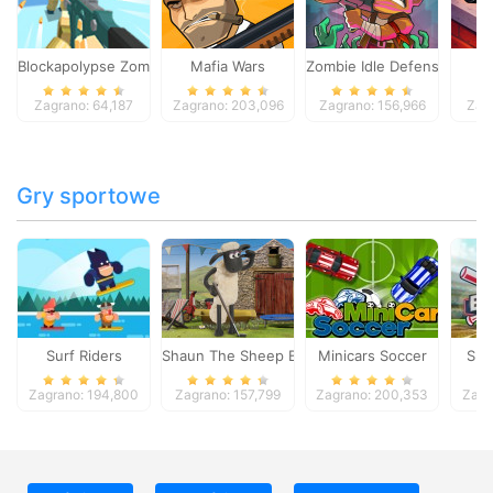
Blockapolypse Zombie Shooter
Mafia Wars
Zombie Idle Defense Onlin
St
Zagrano: 64,187
Zagrano: 203,096
Zagrano: 156,966
Zag
Gry sportowe
Surf Riders
Shaun The Sheep Baahmy Golf
Minicars Soccer
Sup
Zagrano: 194,800
Zagrano: 157,799
Zagrano: 200,353
Zagr