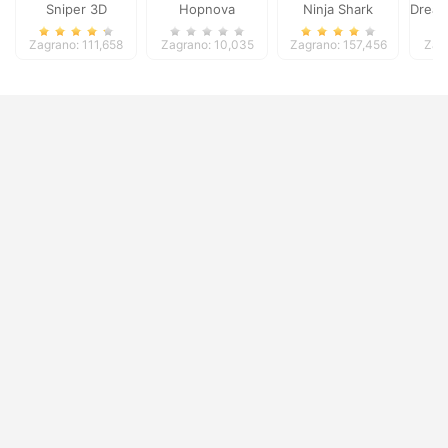
Sniper 3D
Hopnova
Ninja Shark
Dream
Zagrano: 111,658
Zagrano: 10,035
Zagrano: 157,456
Zag