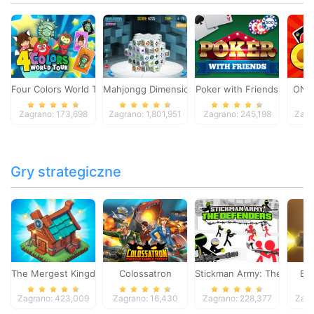
Four Colors World Tour
Mahjongg Dimensions
Poker with Friends
ONO
Zagrano: 173,698
Zagrano: 1,801,951
Zagrano: 245,198
Zagr
Gry strategiczne
The Mergest Kingdom
Colossatron
Stickman Army: The Defen
Bl
Zagrano: 423,009
Zagrano: 16,430
Zagrano: 228,377
Zagr