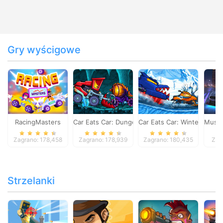
Gry wyścigowe
RacingMasters
Car Eats Car: Dungeon Adventure
Car Eats Car: Winter Adve
Musta
Zagrano: 178,458
Zagrano: 178,939
Zagrano: 180,435
Zag
Strzelanki