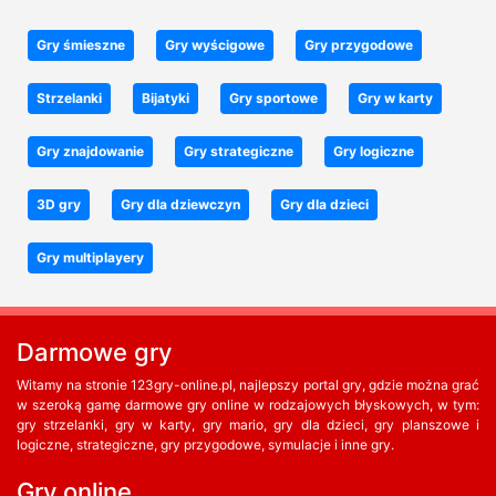
Gry śmieszne
Gry wyścigowe
Gry przygodowe
Strzelanki
Bijatyki
Gry sportowe
Gry w karty
Gry znajdowanie
Gry strategiczne
Gry logiczne
3D gry
Gry dla dziewczyn
Gry dla dzieci
Gry multiplayery
Darmowe gry
Witamy na stronie 123gry-online.pl, najlepszy portal gry, gdzie można grać
w szeroką gamę darmowe gry online w rodzajowych błyskowych, w tym:
gry strzelanki, gry w karty, gry mario, gry dla dzieci, gry planszowe i
logiczne, strategiczne, gry przygodowe, symulacje i inne gry.
Gry online