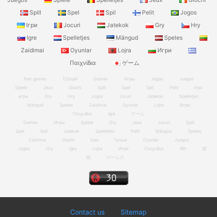
Spill
Spel
Spil
Pelit
Jogos
Ігри
Jocuri
Jatekok
Gry
Hry
Igre
Spelletjes
Mängud
Speles
Zaidimai
Oyunlar
Lojra
Игри
Παιχνίδια
ゲーム
free games
123spill
Games
Игры
Jogos
Juegos
Spiele
Jeux
Giochi
Spill
Spel
Spil
Pelit
Ігри
игры
Gry
Hry
Jogos
Jocuri
Jatekok
Spelletjes
Mängud
Speles
Zaidimai
Oyunlar
Lojra
Игри
Παιχνίδια
Igre
ゲーム
Games
Игры
Spiele
Gry
Jeux
Jocuri
Spill
Spel
Spil
Jatekok
Spelletjes
Pelit
Mängud
Speles
Zaidimai
Giochi
Ігри
Гульні
Oyunlar
Juegos
Jogos
Hry
Igre
Lojra
Игри
Παιχνίδια
खेल
游
戏
ゲームズ
Contact us
Sitemap