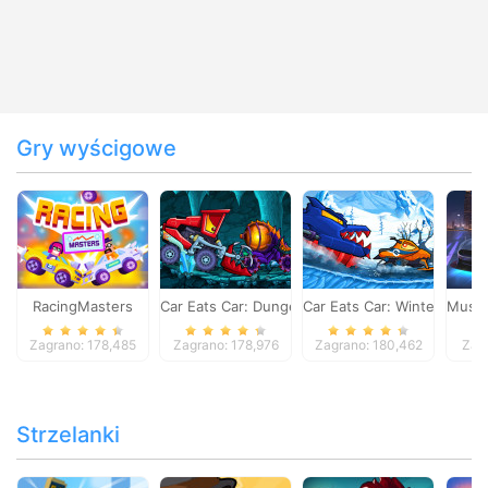
Gry wyścigowe
RacingMasters
Car Eats Car: Dungeon Adventure
Car Eats Car: Winter Adve
Musta
Zagrano: 178,485
Zagrano: 178,976
Zagrano: 180,462
Zag
Strzelanki