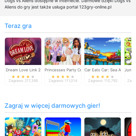
Dogs vs Aliens dostępne w Internecie. Darmowe dzięki Dogs vs
Aliens do gry jest także usługa portal 123gry-online.pl
Teraz gra
Dream Love Link 2
Princesses Party Crashers
Car Eats Car: Sea Adventu
Jungl
Zagrano: 217,395
Zagrano: 111,014
Zagrano: 110,792
Zagr
Zagraj w więcej darmowych gier!