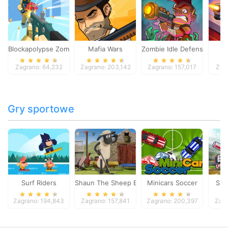
Blockapolypse Zombie Shooter
Mafia Wars
Zombie Idle Defense Onlin
St
Zagrano: 64,232
Zagrano: 203,142
Zagrano: 157,017
Zag
Gry sportowe
Surf Riders
Shaun The Sheep Baahmy Golf
Minicars Soccer
Sup
Zagrano: 194,843
Zagrano: 157,841
Zagrano: 200,397
Zagr