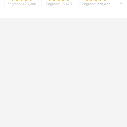
Zagrano: 423,096
Zagrano: 16,478
Zagrano: 228,422
Zagr