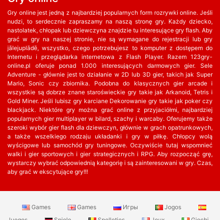
Gry online jest jedną z najbardziej popularnych form rozrywki online. Jeśli
nudzi, to serdecznie zapraszamy na naszą stronę gry. Każdy dziecko,
nastolatek, chłopak lub dziewczyna znajdzie tu interesujące gry flash. Aby
grać w gry na naszej stronie, nie są wymagane do rejestracji lub gry
jālejuplādē, wszystko, czego potrzebujesz to komputer z dostępem do
Internetu i przeglądarka internetowa z Flash Player. Razem 123gry-
online.pl oferuje ponad 1.000 interesujących darmowych gier. Sele
Adventure - głównie jest to działanie w 2D lub 3D gier, takich jak Super
Mario, Sonic czy zbiornika. Podobna do klasycznych gier arcade i
wszystkie są dobrze znane staroświeckie gry takie jak Arkanoid, Tetris i
Gold Miner. Jeśli lubisz gry karciane Dekorowanie gry takie jak poker czy
blackjack. Niektóre gry można grać online z przyjaciółmi, najbardziej
popularnych gier multiplayer w bilard, szachy i warcaby. Oferujemy także
szeroki wybór gier flash dla dziewczyn, głównie w grach opatrunkowych,
a także wszelkiego rodzaju układanki i gry w piłkę. Chłopcy wolą
wyścigowe lub samochód gry tuningowe. Oczywiście tutaj wspomnieć
walki i gier sportowych i gier strategicznych i RPG. Aby rozpocząć grę,
wystarczy wybrać odpowiednią kategorię i są zainteresowani w gry. Czas,
aby grać w ekscytujące gry!!!
Games
Games
Игры
Jogos
Juegos
Spiele
Spelletjes
Jeux
Giochi