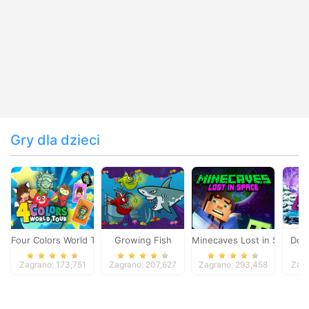
Gry dla dzieci
Four Colors World Tour
Growing Fish
Minecaves Lost in Space
Dol
Zagrano: 173,751
Zagrano: 207,627
Zagrano: 293,458
Zagr