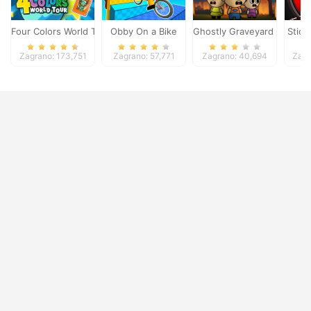
Four Colors World Tour
Obby On a Bike
Ghostly Graveyard Hallowe
Stick
Zagrano: 173,751
Zagrano: 57,771
Zagrano: 40,694
Zagr