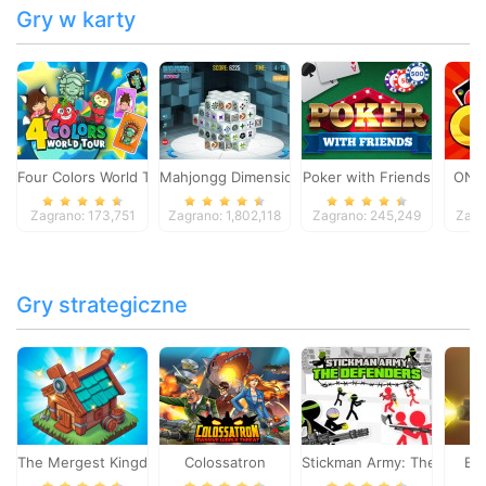
Gry w karty
Four Colors World Tour
Mahjongg Dimensions
Poker with Friends
ONO
Zagrano: 173,751
Zagrano: 1,802,118
Zagrano: 245,249
Zagr
Gry strategiczne
The Mergest Kingdom
Colossatron
Stickman Army: The Defen
Bl