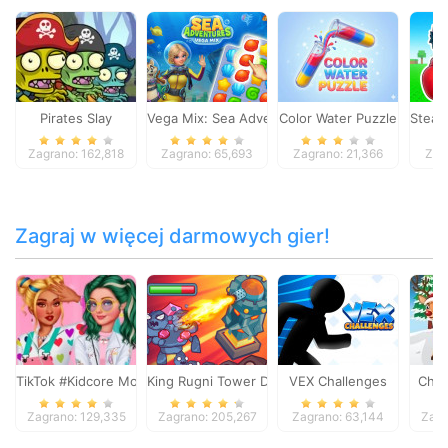
Pirates Slay
Vega Mix: Sea Adventures
Color Water Puzzle
Steal 
Zagrano: 162,818
Zagrano: 65,693
Zagrano: 21,366
Zag
Zagraj w więcej darmowych gier!
TikTok #Kidcore Models
King Rugni Tower Defense
VEX Challenges
Chri
Zagrano: 129,335
Zagrano: 205,267
Zagrano: 63,144
Zagr