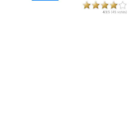
4.1
/5 (
45
votes)