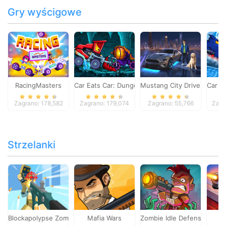
Gry wyścigowe
RacingMasters
Car Eats Car: Dungeon Adventure
Mustang City Driver
Car E
Zagrano: 178,582
Zagrano: 179,074
Zagrano: 55,766
Zagr
Strzelanki
Blockapolypse Zombie Shooter
Mafia Wars
Zombie Idle Defense Onlin
St