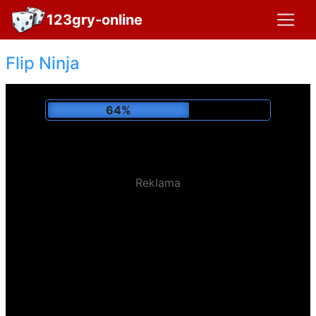
123gry-online
Flip Ninja
69%
Reklama