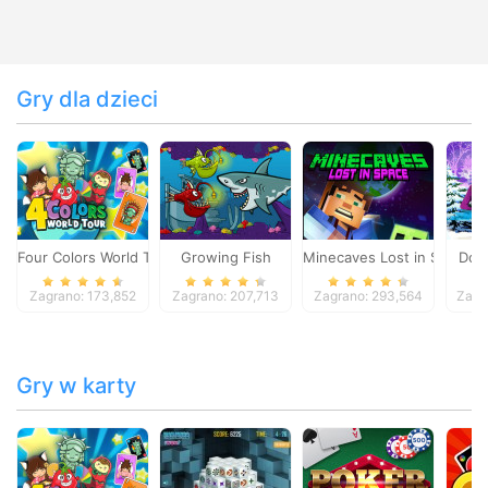
Gry dla dzieci
Four Colors World Tour
Growing Fish
Minecaves Lost in Space
Dol
Zagrano: 173,852
Zagrano: 207,713
Zagrano: 293,564
Zagr
Gry w karty