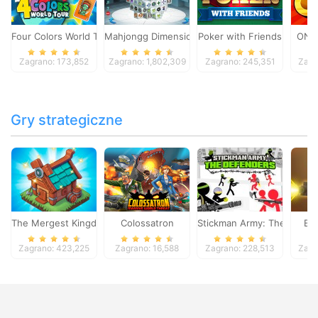
Four Colors World Tour
Mahjongg Dimensions
Poker with Friends
ONO
Zagrano: 173,852
Zagrano: 1,802,309
Zagrano: 245,351
Zagr
Gry strategiczne
The Mergest Kingdom
Colossatron
Stickman Army: The Defen
Bl
Zagrano: 423,225
Zagrano: 16,588
Zagrano: 228,513
Zagr