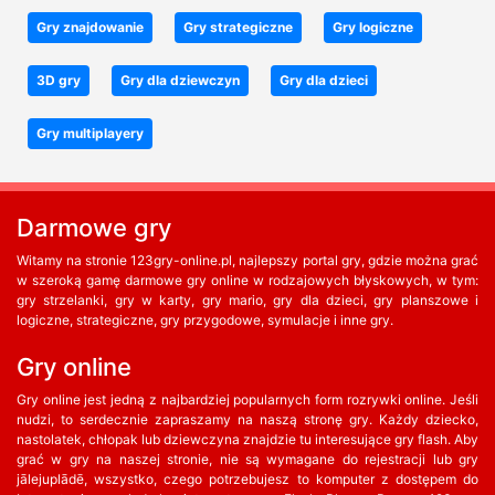
Gry znajdowanie
Gry strategiczne
Gry logiczne
3D gry
Gry dla dziewczyn
Gry dla dzieci
Gry multiplayery
Darmowe gry
Witamy na stronie 123gry-online.pl, najlepszy portal gry, gdzie można grać
w szeroką gamę darmowe gry online w rodzajowych błyskowych, w tym:
gry strzelanki, gry w karty, gry mario, gry dla dzieci, gry planszowe i
logiczne, strategiczne, gry przygodowe, symulacje i inne gry.
Gry online
Gry online jest jedną z najbardziej popularnych form rozrywki online. Jeśli
nudzi, to serdecznie zapraszamy na naszą stronę gry. Każdy dziecko,
nastolatek, chłopak lub dziewczyna znajdzie tu interesujące gry flash. Aby
grać w gry na naszej stronie, nie są wymagane do rejestracji lub gry
jālejuplādē, wszystko, czego potrzebujesz to komputer z dostępem do