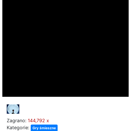
Zagrano:
144,792 x
Kategorie:
Gry śmieszne