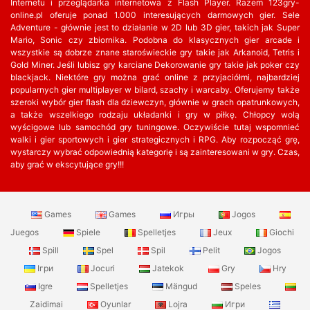
Internetu i przeglądarka internetowa z Flash Player. Razem 123gry-
online.pl oferuje ponad 1.000 interesujących darmowych gier. Sele
Adventure - głównie jest to działanie w 2D lub 3D gier, takich jak Super
Mario, Sonic czy zbiornika. Podobna do klasycznych gier arcade i
wszystkie są dobrze znane staroświeckie gry takie jak Arkanoid, Tetris i
Gold Miner. Jeśli lubisz gry karciane Dekorowanie gry takie jak poker czy
blackjack. Niektóre gry można grać online z przyjaciółmi, najbardziej
popularnych gier multiplayer w bilard, szachy i warcaby. Oferujemy także
szeroki wybór gier flash dla dziewczyn, głównie w grach opatrunkowych,
a także wszelkiego rodzaju układanki i gry w piłkę. Chłopcy wolą
wyścigowe lub samochód gry tuningowe. Oczywiście tutaj wspomnieć
walki i gier sportowych i gier strategicznych i RPG. Aby rozpocząć grę,
wystarczy wybrać odpowiednią kategorię i są zainteresowani w gry. Czas,
aby grać w ekscytujące gry!!!
Games
Games
Игры
Jogos
Juegos
Spiele
Spelletjes
Jeux
Giochi
Spill
Spel
Spil
Pelit
Jogos
Ігри
Jocuri
Jatekok
Gry
Hry
Igre
Spelletjes
Mängud
Speles
Zaidimai
Oyunlar
Lojra
Игри