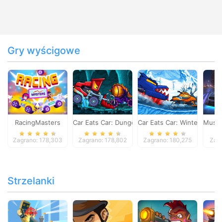
Gry wyścigowe
RacingMasters
Car Eats Car: Dungeon Adventure
Car Eats Car: Winter Adve
Musta
Zagrano: 178,303
Zagrano: 178,802
Zagrano: 180,275
Zagr
Strzelanki