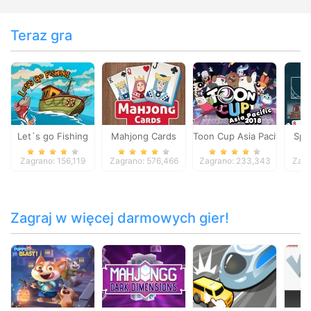
Teraz gra
Let`s go Fishing
Mahjong Cards
Toon Cup Asia Pacific 2018
Spid
Zagrano: 156,119
Zagrano: 576,466
Zagrano: 233,343
Zagr
Zagraj w więcej darmowych gier!