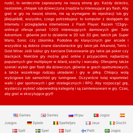
nudzi, to serdecznie zapraszamy na naszą stronę gry. Każdy dziecko,
nastolatek, chłopak lub dziewczyna znajdzie tu interesujące gry flash. Aby
grać w gry na naszej stronie, nie są wymagane do rejestracji lub gry
jālejuplādē, wszystko, czego potrzebujesz to komputer z dostępem do
Internetu i przeglądarka internetowa z Flash Player. Razem 123gry-
online.pl oferuje ponad 1.000 interesujących darmowych gier. Sele
Adventure - głównie jest to działanie w 2D lub 3D gier, takich jak Super
Mario, Sonic czy zbiornika. Podobna do klasycznych gier arcade i
wszystkie są dobrze znane staroświeckie gry takie jak Arkanoid, Tetris i
Gold Miner. Jeśli lubisz gry karciane Dekorowanie gry takie jak poker czy
blackjack. Niektóre gry można grać online z przyjaciółmi, najbardziej
popularnych gier multiplayer w bilard, szachy i warcaby. Oferujemy także
szeroki wybór gier flash dla dziewczyn, głównie w grach opatrunkowych,
a także wszelkiego rodzaju układanki i gry w piłkę. Chłopcy wolą
wyścigowe lub samochód gry tuningowe. Oczywiście tutaj wspomnieć
walki i gier sportowych i gier strategicznych i RPG. Aby rozpocząć grę,
wystarczy wybrać odpowiednią kategorię i są zainteresowani w gry. Czas,
aby grać w ekscytujące gry!!!
Games
Games
Игры
Jogos
Juegos
Spiele
Spelletjes
Jeux
Giochi
Spill
Spel
Spil
Pelit
Jogos