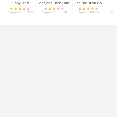
Puppy Blast
Mahjong Dark Dimensions
Let The Train Go
Zagrano: 158,256
Zagrano: 153,670
Zagrano: 68,247
Zagr