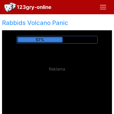
123gry-online
Rabbids Volcano Panic
61%
Reklama
Zagrano:
102,240 x