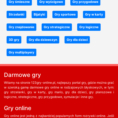
Gry śmieszne
Gry wyścigowe
Gry przygodowe
Strzelanki
Bijatyki
Gry sportowe
Gry w karty
Gry znajdowanie
Gry strategiczne
Gry logiczne
3D gry
Gry dla dziewczyn
Gry dla dzieci
Gry multiplayery
Darmowe gry
Witamy na stronie 123gry-online.pl, najlepszy portal gry, gdzie można grać
w szeroką gamę darmowe gry online w rodzajowych błyskowych, w tym:
gry strzelanki, gry w karty, gry mario, gry dla dzieci, gry planszowe i
logiczne, strategiczne, gry przygodowe, symulacje i inne gry.
Gry online
Gry online jest jedną z najbardziej popularnych form rozrywki online. Jeśli