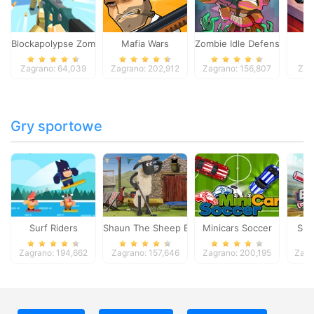
Blockapolypse Zombie Shooter
Mafia Wars
Zombie Idle Defense Onlin
St
Zagrano: 64,039
Zagrano: 202,912
Zagrano: 156,807
Zag
Gry sportowe
Surf Riders
Shaun The Sheep Baahmy Golf
Minicars Soccer
Sup
Zagrano: 194,662
Zagrano: 157,646
Zagrano: 200,195
Zagr