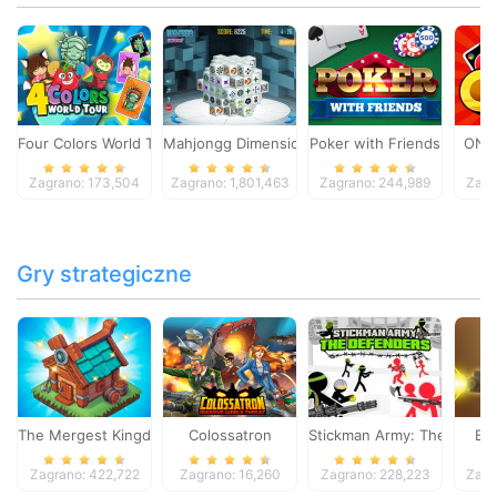
Four Colors World Tour
Mahjongg Dimensions
Poker with Friends
ONO
Zagrano: 173,504
Zagrano: 1,801,463
Zagrano: 244,989
Zagr
Gry strategiczne
The Mergest Kingdom
Colossatron
Stickman Army: The Defen
Bl
Zagrano: 422,722
Zagrano: 16,260
Zagrano: 228,223
Zagr