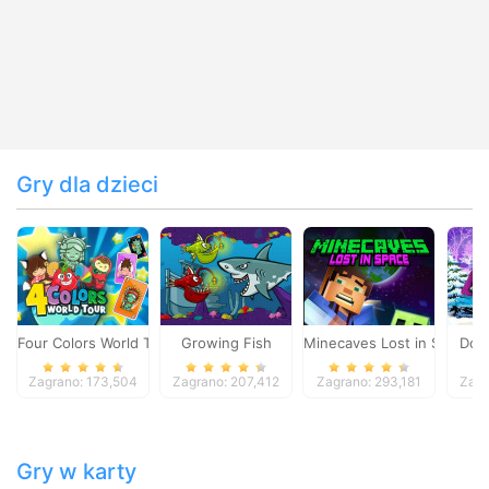
Gry dla dzieci
Four Colors World Tour
Growing Fish
Minecaves Lost in Space
Dol
Zagrano: 173,504
Zagrano: 207,412
Zagrano: 293,181
Zagr
Gry w karty