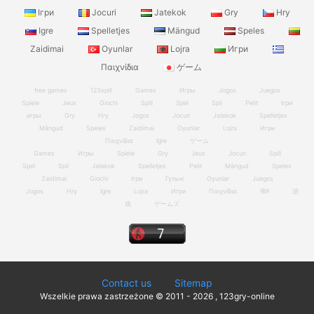
Ігри
Jocuri
Jatekok
Gry
Hry
Igre
Spelletjes
Mängud
Speles
Zaidimai
Oyunlar
Lojra
Игри
Παιχνίδια
ゲーム
free games
123spill
Games
Игры
Jogos
Juegos
Spiele
Jeux
Giochi
Spill
Spel
Spil
Pelit
Ігри
игры
Gry
Hry
Jogos
Jocuri
Jatekok
Spelletjes
Mängud
Speles
Zaidimai
Oyunlar
Lojra
Игри
Παιχνίδια
Igre
ゲーム
Games
Игры
Spiele
Gry
Jeux
Jocuri
Spill
Spel
Spil
Jatekok
Spelletjes
Pelit
Mängud
Speles
Zaidimai
Giochi
Ігри
Гульні
Oyunlar
Juegos
Jogos
Hry
Igre
Lojra
Игри
Παιχνίδια
खेल
游
戏
ゲームズ
Contact us
Sitemap
Wszelkie prawa zastrzeżone © 2011 - 2026 , 123gry-online