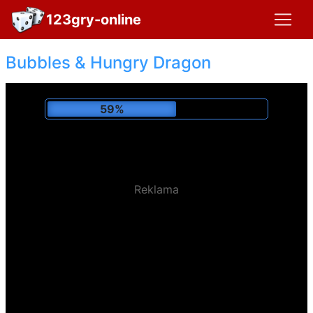
123gry-online
Bubbles & Hungry Dragon
63%
Reklama
Zagrano:
69,497 x