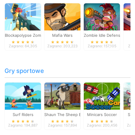
Blockapolypse Zombie Shooter
Mafia Wars
Zombie Idle Defense Onlin
St
Zagrano: 64,305
Zagrano: 203,223
Zagrano: 157,105
Zag
Gry sportowe
Surf Riders
Shaun The Sheep Baahmy Golf
Minicars Soccer
Sup
Zagrano: 194,887
Zagrano: 157,894
Zagrano: 200,456
Zagr