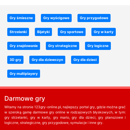
Gry śmieszne
Gry wyścigowe
Gry przygodowe
Strzelanki
Bijatyki
Gry sportowe
Gry w karty
Gry znajdowanie
Gry strategiczne
Gry logiczne
3D gry
Gry dla dziewczyn
Gry dla dzieci
Gry multiplayery
Darmowe gry
Witamy na stronie 123gry-online.pl, najlepszy portal gry, gdzie można grać
w szeroką gamę darmowe gry online w rodzajowych błyskowych, w tym:
gry strzelanki, gry w karty, gry mario, gry dla dzieci, gry planszowe i
logiczne, strategiczne, gry przygodowe, symulacje i inne gry.