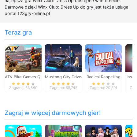
najlepsza gra Winx Club: Dress Up dostępne w Internecie.
Darmowe dzięki Winx Club: Dress Up do gry jest także usługa
portal 123gry-online.pl
Teraz gra
ATV Bike Games Quad Offroad
Mustang City Driver
Radical Rappelling
Insec
Zagrano: 66,849
Zagrano: 55,745
Zagrano: 20,591
Zag
Zagraj w więcej darmowych gier!