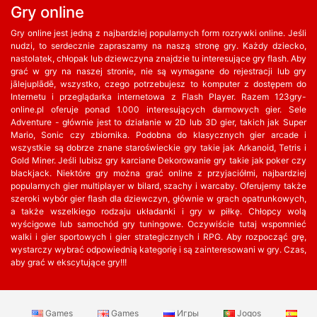
Gry online
Gry online jest jedną z najbardziej popularnych form rozrywki online. Jeśli
nudzi, to serdecznie zapraszamy na naszą stronę gry. Każdy dziecko,
nastolatek, chłopak lub dziewczyna znajdzie tu interesujące gry flash. Aby
grać w gry na naszej stronie, nie są wymagane do rejestracji lub gry
jālejuplādē, wszystko, czego potrzebujesz to komputer z dostępem do
Internetu i przeglądarka internetowa z Flash Player. Razem 123gry-
online.pl oferuje ponad 1.000 interesujących darmowych gier. Sele
Adventure - głównie jest to działanie w 2D lub 3D gier, takich jak Super
Mario, Sonic czy zbiornika. Podobna do klasycznych gier arcade i
wszystkie są dobrze znane staroświeckie gry takie jak Arkanoid, Tetris i
Gold Miner. Jeśli lubisz gry karciane Dekorowanie gry takie jak poker czy
blackjack. Niektóre gry można grać online z przyjaciółmi, najbardziej
popularnych gier multiplayer w bilard, szachy i warcaby. Oferujemy także
szeroki wybór gier flash dla dziewczyn, głównie w grach opatrunkowych,
a także wszelkiego rodzaju układanki i gry w piłkę. Chłopcy wolą
wyścigowe lub samochód gry tuningowe. Oczywiście tutaj wspomnieć
walki i gier sportowych i gier strategicznych i RPG. Aby rozpocząć grę,
wystarczy wybrać odpowiednią kategorię i są zainteresowani w gry. Czas,
aby grać w ekscytujące gry!!!
Games
Games
Игры
Jogos