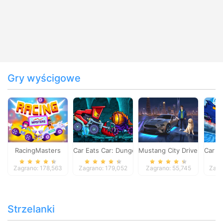
Gry wyścigowe
RacingMasters
Car Eats Car: Dungeon Adventure
Mustang City Driver
Car E
Zagrano: 178,563
Zagrano: 179,052
Zagrano: 55,745
Zagr
Strzelanki