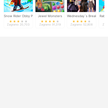
Snow Rider Obby Parkour
Jewel Monsters
Wednesday`s Breakup Ha
Rabbi
Zagrano: 20,703
Zagrano: 91,319
Zagrano: 52,808
Zag