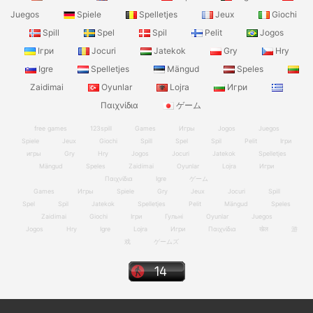
Juegos
Spiele
Spelletjes
Jeux
Giochi
Spill
Spel
Spil
Pelit
Jogos
Ігри
Jocuri
Jatekok
Gry
Hry
Igre
Spelletjes
Mängud
Speles
Zaidimai
Oyunlar
Lojra
Игри
Παιχνίδια
ゲーム
free games
123spill
Games
Игры
Jogos
Juegos
Spiele
Jeux
Giochi
Spill
Spel
Spil
Pelit
Ігри
игры
Gry
Hry
Jogos
Jocuri
Jatekok
Spelletjes
Mängud
Speles
Zaidimai
Oyunlar
Lojra
Игри
Παιχνίδια
Igre
ゲーム
Games
Игры
Spiele
Gry
Jeux
Jocuri
Spill
Spel
Spil
Jatekok
Spelletjes
Pelit
Mängud
Speles
Zaidimai
Giochi
Ігри
Гульні
Oyunlar
Juegos
Jogos
Hry
Igre
Lojra
Игри
Παιχνίδια
खेल
游
戏
ゲームズ