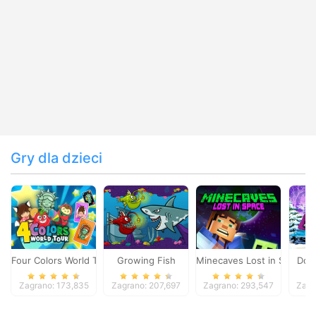
Gry dla dzieci
Four Colors World Tour
Growing Fish
Minecaves Lost in Space
Dol
Zagrano: 173,835
Zagrano: 207,697
Zagrano: 293,547
Zagr