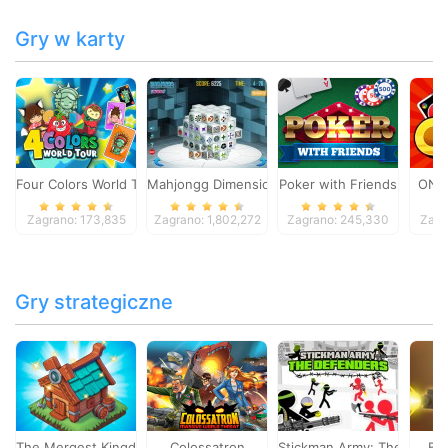
Gry w karty
Four Colors World Tour
Mahjongg Dimensions
Poker with Friends
ONO
Zagrano: 173,835
Zagrano: 1,802,272
Zagrano: 245,330
Zagr
Gry strategiczne
The Mergest Kingdom
Colossatron
Stickman Army: The Defen
Bl