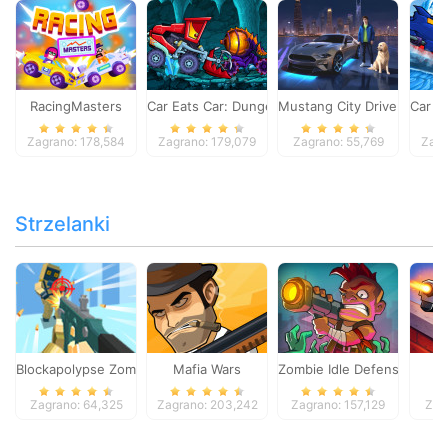
RacingMasters
Car Eats Car: Dungeon Adventure
Mustang City Driver
Car E
Zagrano: 178,584
Zagrano: 179,079
Zagrano: 55,769
Zagr
Strzelanki
Blockapolypse Zombie Shooter
Mafia Wars
Zombie Idle Defense Onlin
St
Zagrano: 64,325
Zagrano: 203,242
Zagrano: 157,129
Zag