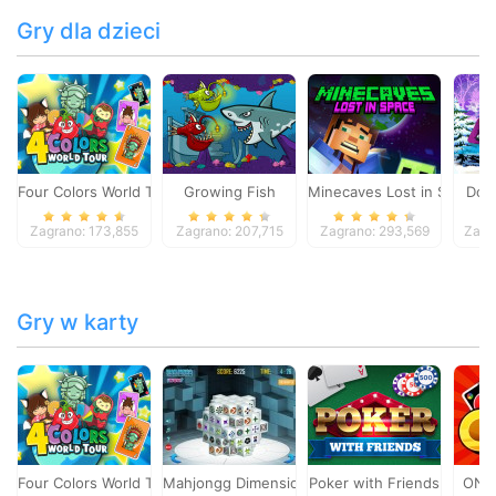
Gry dla dzieci
Four Colors World Tour
Growing Fish
Minecaves Lost in Space
Dol
Zagrano: 173,855
Zagrano: 207,715
Zagrano: 293,569
Zagr
Gry w karty
Four Colors World Tour
Mahjongg Dimensions
Poker with Friends
ONO