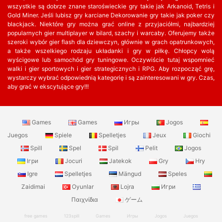
wszystkie są dobrze znane staroświeckie gry takie jak Arkanoid, Tetris i
Gold Miner. Jeśli lubisz gry karciane Dekorowanie gry takie jak poker czy
blackjack. Niektóre gry można grać online z przyjaciółmi, najbardziej
popularnych gier multiplayer w bilard, szachy i warcaby. Oferujemy także
szeroki wybór gier flash dla dziewczyn, głównie w grach opatrunkowych,
a także wszelkiego rodzaju układanki i gry w piłkę. Chłopcy wolą
wyścigowe lub samochód gry tuningowe. Oczywiście tutaj wspomnieć
walki i gier sportowych i gier strategicznych i RPG. Aby rozpocząć grę,
wystarczy wybrać odpowiednią kategorię i są zainteresowani w gry. Czas,
aby grać w ekscytujące gry!!!
Games
Games
Игры
Jogos
Juegos
Spiele
Spelletjes
Jeux
Giochi
Spill
Spel
Spil
Pelit
Jogos
Ігри
Jocuri
Jatekok
Gry
Hry
Igre
Spelletjes
Mängud
Speles
Zaidimai
Oyunlar
Lojra
Игри
Παιχνίδια
ゲーム
free games
123spill
Games
Игры
Jogos
Juegos