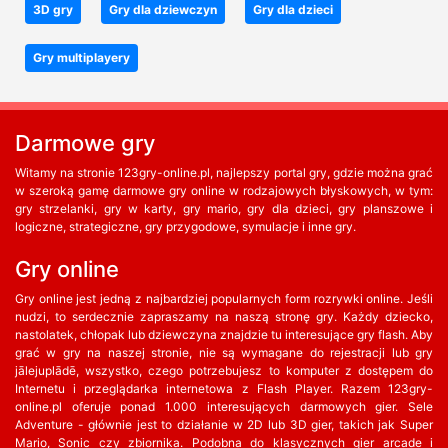
3D gry
Gry dla dziewczyn
Gry dla dzieci
Gry multiplayery
Darmowe gry
Witamy na stronie 123gry-online.pl, najlepszy portal gry, gdzie można grać
w szeroką gamę darmowe gry online w rodzajowych błyskowych, w tym:
gry strzelanki, gry w karty, gry mario, gry dla dzieci, gry planszowe i
logiczne, strategiczne, gry przygodowe, symulacje i inne gry.
Gry online
Gry online jest jedną z najbardziej popularnych form rozrywki online. Jeśli
nudzi, to serdecznie zapraszamy na naszą stronę gry. Każdy dziecko,
nastolatek, chłopak lub dziewczyna znajdzie tu interesujące gry flash. Aby
grać w gry na naszej stronie, nie są wymagane do rejestracji lub gry
jālejuplādē, wszystko, czego potrzebujesz to komputer z dostępem do
Internetu i przeglądarka internetowa z Flash Player. Razem 123gry-
online.pl oferuje ponad 1.000 interesujących darmowych gier. Sele
Adventure - głównie jest to działanie w 2D lub 3D gier, takich jak Super
Mario, Sonic czy zbiornika. Podobna do klasycznych gier arcade i