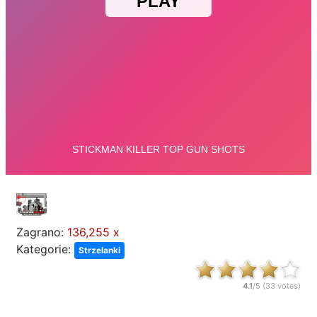
Zagrano:
136,255 x
Kategorie:
Strzelanki
4.1
/5 (
33
votes)