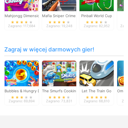
Mahjongg Dimensions Candy 640 seconds
Mafia Sniper Crime Shooting
Pinball World Cup
L
Zagrano: 117,684
Zagrano: 19,248
Zagrano: 82,952
Zagr
Zagraj w więcej darmowych gier!
Bubbles & Hungry Dragon
The Smurfs Cooking
Let The Train Go
Om No
Zagrano: 69,694
Zagrano: 73,831
Zagrano: 68,610
Zag