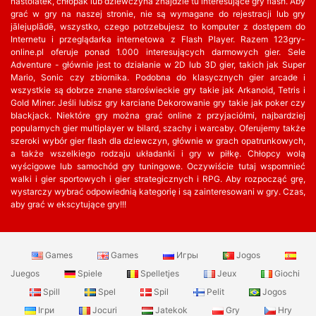
nastolatek, chłopak lub dziewczyna znajdzie tu interesujące gry flash. Aby
grać w gry na naszej stronie, nie są wymagane do rejestracji lub gry
jālejuplādē, wszystko, czego potrzebujesz to komputer z dostępem do
Internetu i przeglądarka internetowa z Flash Player. Razem 123gry-
online.pl oferuje ponad 1.000 interesujących darmowych gier. Sele
Adventure - głównie jest to działanie w 2D lub 3D gier, takich jak Super
Mario, Sonic czy zbiornika. Podobna do klasycznych gier arcade i
wszystkie są dobrze znane staroświeckie gry takie jak Arkanoid, Tetris i
Gold Miner. Jeśli lubisz gry karciane Dekorowanie gry takie jak poker czy
blackjack. Niektóre gry można grać online z przyjaciółmi, najbardziej
popularnych gier multiplayer w bilard, szachy i warcaby. Oferujemy także
szeroki wybór gier flash dla dziewczyn, głównie w grach opatrunkowych,
a także wszelkiego rodzaju układanki i gry w piłkę. Chłopcy wolą
wyścigowe lub samochód gry tuningowe. Oczywiście tutaj wspomnieć
walki i gier sportowych i gier strategicznych i RPG. Aby rozpocząć grę,
wystarczy wybrać odpowiednią kategorię i są zainteresowani w gry. Czas,
aby grać w ekscytujące gry!!!
Games
Games
Игры
Jogos
Juegos
Spiele
Spelletjes
Jeux
Giochi
Spill
Spel
Spil
Pelit
Jogos
Ігри
Jocuri
Jatekok
Gry
Hry