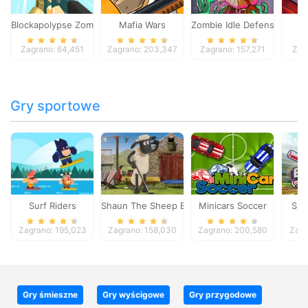
Blockapolypse Zombie Shooter
Mafia Wars
Zombie Idle Defense Onlin
St
Zagrano: 64,451
Zagrano: 203,347
Zagrano: 157,271
Zag
Gry sportowe
Surf Riders
Shaun The Sheep Baahmy Golf
Minicars Soccer
Sup
Zagrano: 195,023
Zagrano: 158,030
Zagrano: 200,580
Zagr
Gry śmieszne
Gry wyścigowe
Gry przygodowe