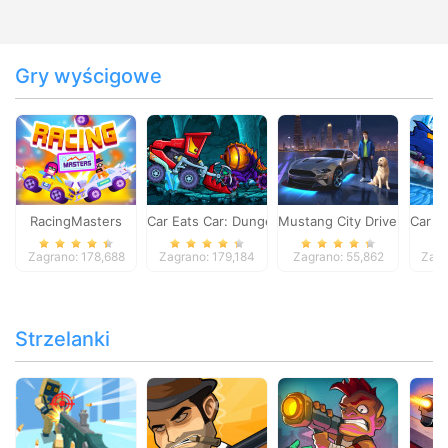
Gry wyścigowe
RacingMasters
Car Eats Car: Dungeon Adventure
Mustang City Driver
Car E
Zagrano: 178,688
Zagrano: 179,184
Zagrano: 55,862
Zagr
Strzelanki