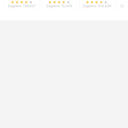
Zagrano: 159,427
Zagrano: 15,445
Zagrano: 104,438
Zagr