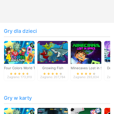
Gry dla dzieci
Four Colors World Tour
Growing Fish
Minecaves Lost in Space
Dol
Zagrano: 173,919
Zagrano: 207,784
Zagrano: 293,634
Zagr
Gry w karty