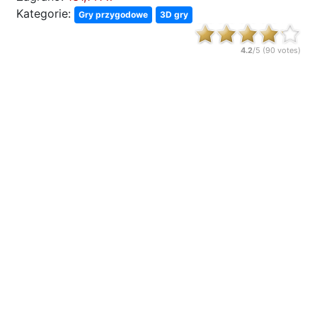
Kategorie:
Gry przygodowe
3D gry
4.2
/5 (
90
votes)