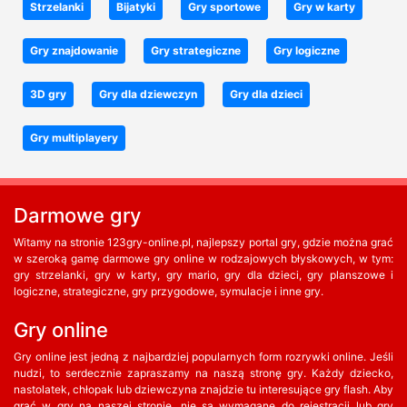
Strzelanki
Bijatyki
Gry sportowe
Gry w karty
Gry znajdowanie
Gry strategiczne
Gry logiczne
3D gry
Gry dla dziewczyn
Gry dla dzieci
Gry multiplayery
Darmowe gry
Witamy na stronie 123gry-online.pl, najlepszy portal gry, gdzie można grać
w szeroką gamę darmowe gry online w rodzajowych błyskowych, w tym:
gry strzelanki, gry w karty, gry mario, gry dla dzieci, gry planszowe i
logiczne, strategiczne, gry przygodowe, symulacje i inne gry.
Gry online
Gry online jest jedną z najbardziej popularnych form rozrywki online. Jeśli
nudzi, to serdecznie zapraszamy na naszą stronę gry. Każdy dziecko,
nastolatek, chłopak lub dziewczyna znajdzie tu interesujące gry flash. Aby
grać w gry na naszej stronie, nie są wymagane do rejestracji lub gry