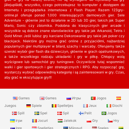
jālejuplādē, wszystko, czego potrzebujesz to komputer z dostępem do
Internetu i przeglądarka internetowa z Flash Player. Razem 123gry-
online.pl oferuje ponad 1.000 interesujących darmowych gier. Sele
Adventure - głównie jest to działanie w 2D lub 3D gier, takich jak Super
Mario, Sonic czy zbiornika. Podobna do klasycznych gier arcade i
wszystkie są dobrze znane staroświeckie gry takie jak Arkanoid, Tetris i
Gold Miner. Jeśli lubisz gry karciane Dekorowanie gry takie jak poker czy
blackjack. Niektóre gry można grać online z przyjaciółmi, najbardziej
popularnych gier multiplayer w bilard, szachy i warcaby. Oferujemy także
szeroki wybór gier flash dla dziewczyn, głównie w grach opatrunkowych,
a także wszelkiego rodzaju układanki i gry w piłkę. Chłopcy wolą
wyścigowe lub samochód gry tuningowe. Oczywiście tutaj wspomnieć
walki i gier sportowych i gier strategicznych i RPG. Aby rozpocząć grę,
wystarczy wybrać odpowiednią kategorię i są zainteresowani w gry. Czas,
aby grać w ekscytujące gry!!!
Games
Games
Игры
Jogos
Juegos
Spiele
Spelletjes
Jeux
Giochi
Spill
Spel
Spil
Pelit
Jogos
Ігри
Jocuri
Jatekok
Gry
Hry
Igre
Spelletjes
Mängud
Speles