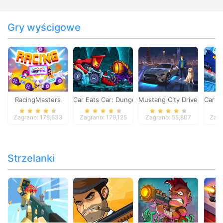
Gry wyścigowe
RacingMasters
Car Eats Car: Dungeon Adventure
Mustang City Driver
Car E
Zagrano: 178,633
Zagrano: 179,125
Zagrano: 55,807
Zagr
Strzelanki