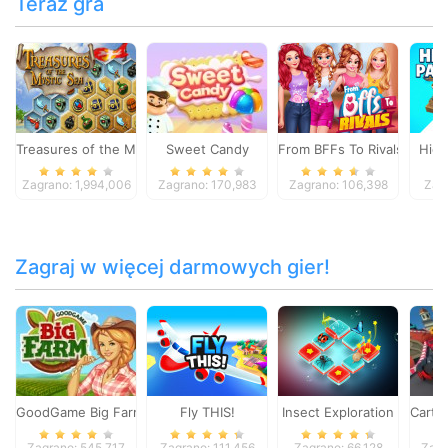
Teraz gra
Treasures of the Mystic Sea
Sweet Candy
From BFFs To Rivals
Hidd
Zagrano: 1,994,006
Zagrano: 170,983
Zagrano: 106,398
Zag
Zagraj w więcej darmowych gier!
GoodGame Big Farm
Fly THIS!
Insect Exploration
Carto
Zagrano: 545,717
Zagrano: 111,456
Zagrano: 66,128
Zagr