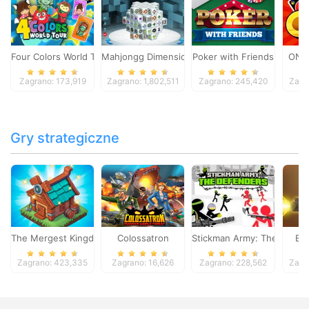
Four Colors World Tour
Mahjongg Dimensions
Poker with Friends
ONO
Zagrano: 173,919
Zagrano: 1,802,511
Zagrano: 245,420
Zagr
Gry strategiczne
The Mergest Kingdom
Colossatron
Stickman Army: The Defen
Bl
Zagrano: 423,335
Zagrano: 16,626
Zagrano: 228,562
Zagr