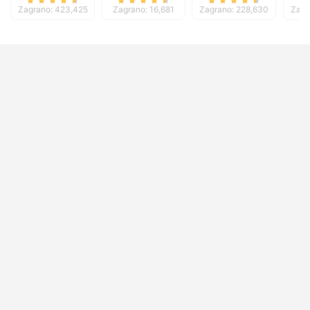
Zagrano: 423,425
Zagrano: 16,681
Zagrano: 228,630
Zagr