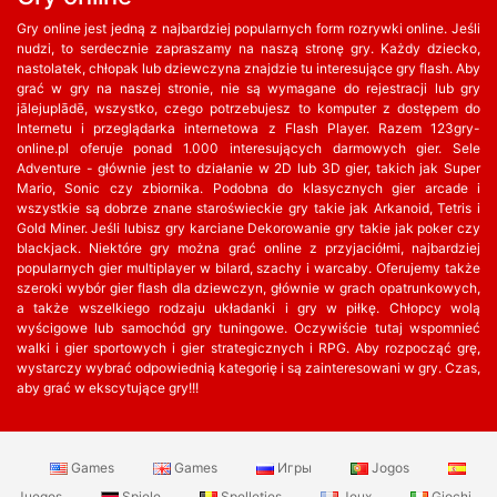
Gry online jest jedną z najbardziej popularnych form rozrywki online. Jeśli
nudzi, to serdecznie zapraszamy na naszą stronę gry. Każdy dziecko,
nastolatek, chłopak lub dziewczyna znajdzie tu interesujące gry flash. Aby
grać w gry na naszej stronie, nie są wymagane do rejestracji lub gry
jālejuplādē, wszystko, czego potrzebujesz to komputer z dostępem do
Internetu i przeglądarka internetowa z Flash Player. Razem 123gry-
online.pl oferuje ponad 1.000 interesujących darmowych gier. Sele
Adventure - głównie jest to działanie w 2D lub 3D gier, takich jak Super
Mario, Sonic czy zbiornika. Podobna do klasycznych gier arcade i
wszystkie są dobrze znane staroświeckie gry takie jak Arkanoid, Tetris i
Gold Miner. Jeśli lubisz gry karciane Dekorowanie gry takie jak poker czy
blackjack. Niektóre gry można grać online z przyjaciółmi, najbardziej
popularnych gier multiplayer w bilard, szachy i warcaby. Oferujemy także
szeroki wybór gier flash dla dziewczyn, głównie w grach opatrunkowych,
a także wszelkiego rodzaju układanki i gry w piłkę. Chłopcy wolą
wyścigowe lub samochód gry tuningowe. Oczywiście tutaj wspomnieć
walki i gier sportowych i gier strategicznych i RPG. Aby rozpocząć grę,
wystarczy wybrać odpowiednią kategorię i są zainteresowani w gry. Czas,
aby grać w ekscytujące gry!!!
Games
Games
Игры
Jogos
Juegos
Spiele
Spelletjes
Jeux
Giochi