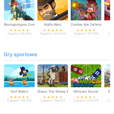
Blockapolypse Zombie Shooter
Mafia Wars
Zombie Idle Defense Onlin
St
Zagrano: 64,446
Zagrano: 203,344
Zagrano: 157,266
Zag
Gry sportowe
Surf Riders
Shaun The Sheep Baahmy Golf
Minicars Soccer
Sup
Zagrano: 195,022
Zagrano: 158,027
Zagrano: 200,578
Zagr