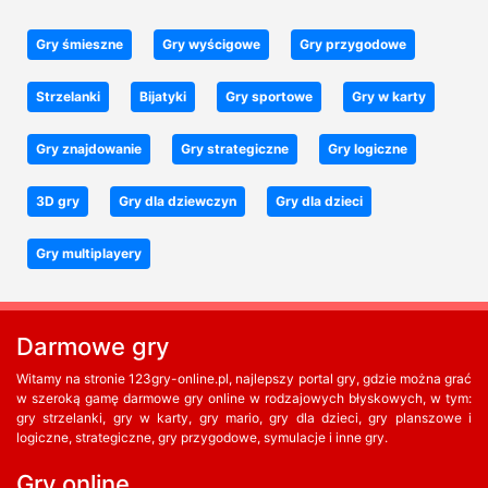
Gry śmieszne
Gry wyścigowe
Gry przygodowe
Strzelanki
Bijatyki
Gry sportowe
Gry w karty
Gry znajdowanie
Gry strategiczne
Gry logiczne
3D gry
Gry dla dziewczyn
Gry dla dzieci
Gry multiplayery
Darmowe gry
Witamy na stronie 123gry-online.pl, najlepszy portal gry, gdzie można grać
w szeroką gamę darmowe gry online w rodzajowych błyskowych, w tym:
gry strzelanki, gry w karty, gry mario, gry dla dzieci, gry planszowe i
logiczne, strategiczne, gry przygodowe, symulacje i inne gry.
Gry online