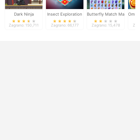
Dark Ninja
Insect Exploration
Butterfly Match Mastery
Om No
Zagrano: 150,711
Zagrano: 66,177
Zagrano: 15,478
Zag