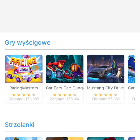
Gry wyścigowe
RacingMasters
Car Eats Car: Dungeon Adventure
Mustang City Driver
Car E
Zagrano: 178,687
Zagrano: 179,184
Zagrano: 55,856
Zagr
Strzelanki