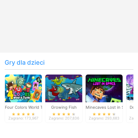
Gry dla dzieci
Four Colors World Tour
Growing Fish
Minecaves Lost in Space
Dol
Zagrano: 173,967
Zagrano: 207,836
Zagrano: 293,683
Zagr