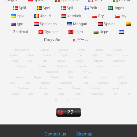
Spill
Spel
Spil
Pelit
Jogos
Ігри
Jocuri
Jatekok
Gry
Hry
Igre
Spelletjes
Mängud
Speles
Zaidimai
Oyunlar
Lojra
Игри
Παιχνίδια
ゲーム
free games
123spill
Games
Игры
Jogos
Juegos
Spiele
Jeux
Giochi
Spill
Spel
Spil
Pelit
Ігри
игры
Gry
Hry
Jogos
Jocuri
Jatekok
Spelletjes
Mängud
Speles
Zaidimai
Oyunlar
Lojra
Игри
Παιχνίδια
Igre
ゲーム
Games
Игры
Spiele
Gry
Jeux
Jocuri
Spill
Spel
Spil
Jatekok
Spelletjes
Pelit
Mängud
Speles
Zaidimai
Giochi
Ігри
Гульні
Oyunlar
Juegos
Jogos
Hry
Igre
Lojra
Игри
Παιχνίδια
खेल
游
戏
ゲームズ
Contact us
Sitemap