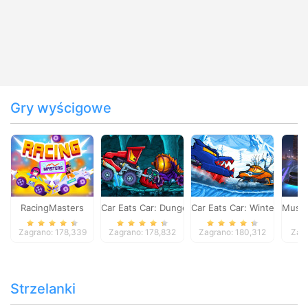
Gry wyścigowe
RacingMasters
Car Eats Car: Dungeon Adventure
Car Eats Car: Winter Adve
Musta
Zagrano: 178,339
Zagrano: 178,832
Zagrano: 180,312
Zagr
Strzelanki