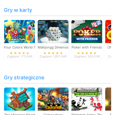
Gry w karty
Four Colors World Tour
Mahjongg Dimensions
Poker with Friends
ONO
Zagrano: 173,548
Zagrano: 1,801,546
Zagrano: 245,036
Zagr
Gry strategiczne
The Mergest Kingdom
Colossatron
Stickman Army: The Defen
Bl