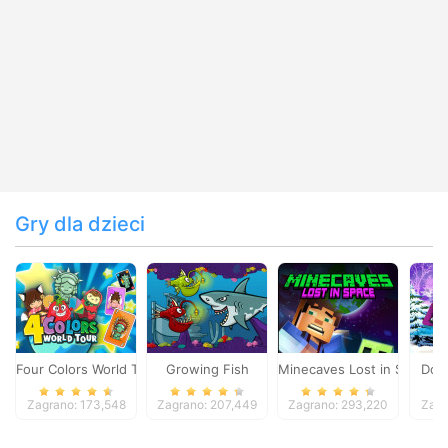
Gry dla dzieci
Four Colors World Tour
Growing Fish
Minecaves Lost in Space
Dol
Zagrano: 173,548
Zagrano: 207,449
Zagrano: 293,220
Zagr