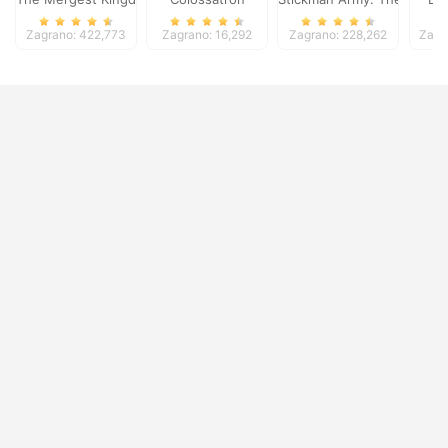
Zagrano: 422,773
Zagrano: 16,292
Zagrano: 228,262
Zagr