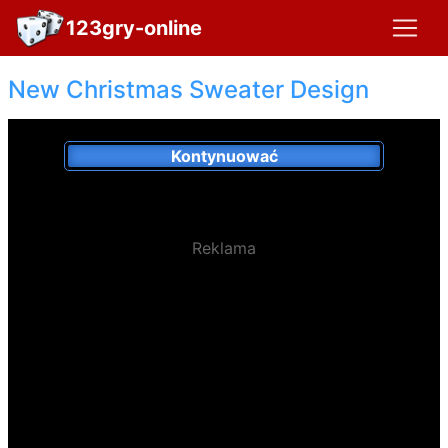
123gry-online
New Christmas Sweater Design
Kontynuować
Reklama