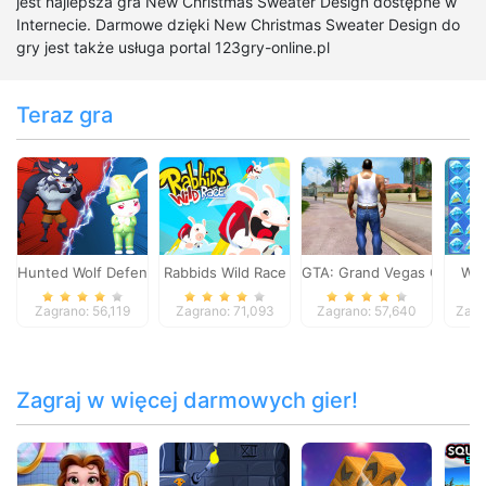
jest najlepsza gra New Christmas Sweater Design dostępne w
Internecie. Darmowe dzięki New Christmas Sweater Design do
gry jest także usługa portal 123gry-online.pl
Teraz gra
Hunted Wolf Defense Game
Rabbids Wild Race
GTA: Grand Vegas Crime
Win
Zagrano: 56,119
Zagrano: 71,093
Zagrano: 57,640
Zagr
Zagraj w więcej darmowych gier!