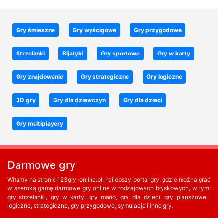
Gry śmieszne
Gry wyścigowe
Gry przygodowe
Strzelanki
Bijatyki
Gry sportowe
Gry w karty
Gry znajdowanie
Gry strategiczne
Gry logiczne
3D gry
Gry dla dziewczyn
Gry dla dzieci
Gry multiplayery
Darmowe gry
Witamy na stronie 123gry-online.pl, najlepszy portal gry, gdzie można grać
w szeroką gamę darmowe gry online w rodzajowych błyskowych, w tym:
gry strzelanki, gry w karty, gry mario, gry dla dzieci, gry planszowe i
logiczne, strategiczne, gry przygodowe, symulacje i inne gry.