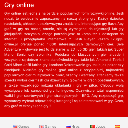
Gry online
Gry online jest jedną z najbardziej popularnych form rozrywki online. Jeśli
nudzi, to serdecznie zapraszamy na naszą stronę gry. Każdy dziecko,
nastolatek, chłopak lub dziewczyna znajdzie tu interesujące gry flash. Aby
grać w gry na naszej stronie, nie są wymagane do rejestracji lub gry
jālejuplādē, wszystko, czego potrzebujesz to komputer z dostępem do
Internetu i przeglądarka internetowa z Flash Player. Razem 123gry-
online.pl oferuje ponad 1.000 interesujących darmowych gier. Sele
Adventure - głównie jest to działanie w 2D lub 3D gier, takich jak Super
Mario, Sonic czy zbiornika. Podobna do klasycznych gier arcade i
wszystkie są dobrze znane staroświeckie gry takie jak Arkanoid, Tetris i
Gold Miner. Jeśli lubisz gry karciane Dekorowanie gry takie jak poker czy
blackjack. Niektóre gry można grać online z przyjaciółmi, najbardziej
popularnych gier multiplayer w bilard, szachy i warcaby. Oferujemy także
szeroki wybór gier flash dla dziewczyn, głównie w grach opatrunkowych,
a także wszelkiego rodzaju układanki i gry w piłkę. Chłopcy wolą
wyścigowe lub samochód gry tuningowe. Oczywiście tutaj wspomnieć
walki i gier sportowych i gier strategicznych i RPG. Aby rozpocząć grę,
wystarczy wybrać odpowiednią kategorię i są zainteresowani w gry. Czas,
aby grać w ekscytujące gry!!!
Games
Games
Игры
Jogos