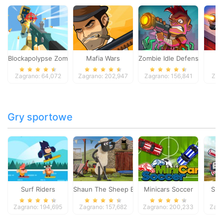
Blockapolypse Zombie Shooter
Mafia Wars
Zombie Idle Defense Onlin
St
Zagrano: 64,072
Zagrano: 202,947
Zagrano: 156,841
Zag
Gry sportowe
Surf Riders
Shaun The Sheep Baahmy Golf
Minicars Soccer
Sup
Zagrano: 194,695
Zagrano: 157,682
Zagrano: 200,233
Zagr