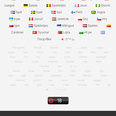
Juegos
Spiele
Spelletjes
Jeux
Giochi
Spill
Spel
Spil
Pelit
Jogos
Ігри
Jocuri
Jatekok
Gry
Hry
Igre
Spelletjes
Mängud
Speles
Zaidimai
Oyunlar
Lojra
Игри
Παιχνίδια
ゲーム
free games
123spill
Games
Игры
Jogos
Juegos
Spiele
Jeux
Giochi
Spill
Spel
Spil
Pelit
Ігри
игры
Gry
Hry
Jogos
Jocuri
Jatekok
Spelletjes
Mängud
Speles
Zaidimai
Oyunlar
Lojra
Игри
Παιχνίδια
Igre
ゲーム
Games
Игры
Spiele
Gry
Jeux
Jocuri
Spill
Spel
Spil
Jatekok
Spelletjes
Pelit
Mängud
Speles
Zaidimai
Giochi
Ігри
Гульні
Oyunlar
Juegos
Jogos
Hry
Igre
Lojra
Игри
Παιχνίδια
खेल
游
戏
ゲームズ