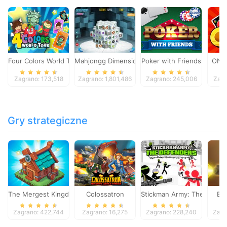
Four Colors World Tour
Mahjongg Dimensions
Poker with Friends
ONO
Zagrano: 173,518
Zagrano: 1,801,486
Zagrano: 245,006
Zagr
Gry strategiczne
The Mergest Kingdom
Colossatron
Stickman Army: The Defen
Bl
Zagrano: 422,744
Zagrano: 16,275
Zagrano: 228,240
Zagr