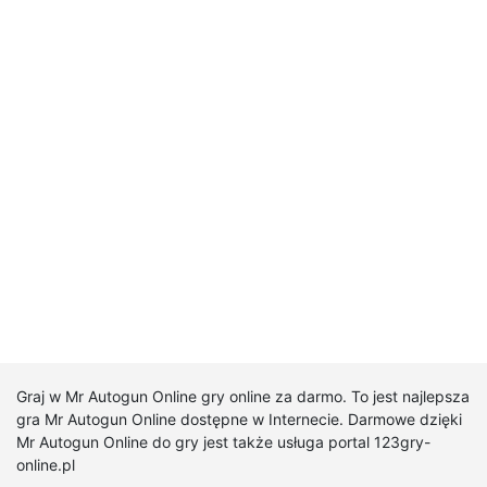
Graj w Mr Autogun Online gry online za darmo. To jest najlepsza
gra Mr Autogun Online dostępne w Internecie. Darmowe dzięki
Mr Autogun Online do gry jest także usługa portal 123gry-
online.pl