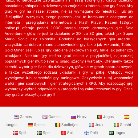
nudzi, to serdecznie zapraszamy na naszą stronę gry. Każdy dziecko,
nastolatek, chłopak lub dziewczyna znajdzie tu interesujące gry flash. Aby
grać w gry na naszej stronie, nie są wymagane do rejestracji lub gry
jālejuplādē, wszystko, czego potrzebujesz to komputer z dostępem do
Internetu i przeglądarka internetowa z Flash Player. Razem 123gry-
online.pl oferuje ponad 1.000 interesujących darmowych gier. Sele
Adventure - głównie jest to działanie w 2D lub 3D gier, takich jak Super
Mario, Sonic czy zbiornika. Podobna do klasycznych gier arcade i
wszystkie są dobrze znane staroświeckie gry takie jak Arkanoid, Tetris i
Gold Miner. Jeśli lubisz gry karciane Dekorowanie gry takie jak poker czy
blackjack. Niektóre gry można grać online z przyjaciółmi, najbardziej
popularnych gier multiplayer w bilard, szachy i warcaby. Oferujemy także
szeroki wybór gier flash dla dziewczyn, głównie w grach opatrunkowych,
a także wszelkiego rodzaju układanki i gry w piłkę. Chłopcy wolą
wyścigowe lub samochód gry tuningowe. Oczywiście tutaj wspomnieć
walki i gier sportowych i gier strategicznych i RPG. Aby rozpocząć grę,
wystarczy wybrać odpowiednią kategorię i są zainteresowani w gry. Czas,
aby grać w ekscytujące gry!!!
Games
Games
Игры
Jogos
Juegos
Spiele
Spelletjes
Jeux
Giochi
Spill
Spel
Spil
Pelit
Jogos