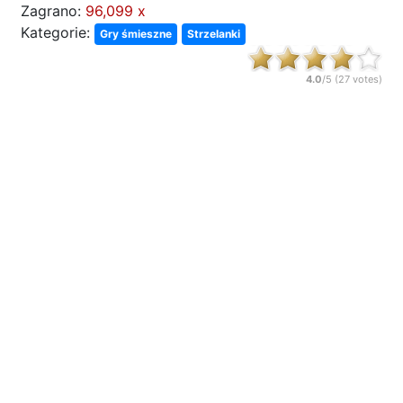
Zagrano:
96,099 x
Kategorie:
Gry śmieszne
Strzelanki
4.0
/5 (
27
votes)