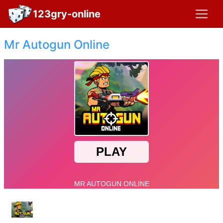
123gry-online
Mr Autogun Online