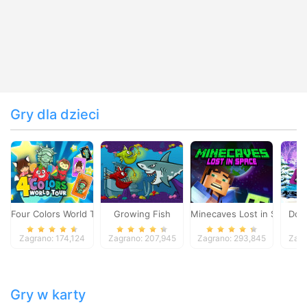
Gry dla dzieci
Four Colors World Tour
Growing Fish
Minecaves Lost in Space
Dol
Zagrano: 174,124
Zagrano: 207,945
Zagrano: 293,845
Zagr
Gry w karty