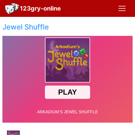
123gry-online
Jewel Shuffle