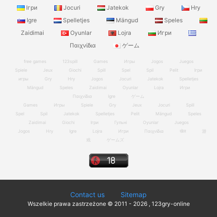
Ігри
Jocuri
Jatekok
Gry
Hry
Igre
Spelletjes
Mängud
Speles
Zaidimai
Oyunlar
Lojra
Игри
Παιχνίδια
ゲーム
free games
123spill
Games
Игры
Jogos
Juegos
Spiele
Jeux
Giochi
Spill
Spel
Spil
Pelit
Ігри
игры
Gry
Hry
Jogos
Jocuri
Jatekok
Spelletjes
Mängud
Speles
Zaidimai
Oyunlar
Lojra
Игри
Παιχνίδια
Igre
ゲーム
Games
Игры
Spiele
Gry
Jeux
Jocuri
Spill
Spel
Spil
Jatekok
Spelletjes
Pelit
Mängud
Speles
Zaidimai
Giochi
Ігри
Гульні
Oyunlar
Juegos
Jogos
Hry
Igre
Lojra
Игри
Παιχνίδια
खेल
游
戏
ゲームズ
Contact us
Sitemap
Wszelkie prawa zastrzeżone © 2011 - 2026 , 123gry-online