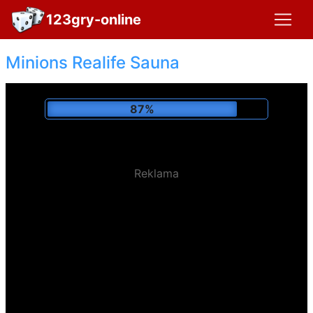
123gry-online
Minions Realife Sauna
92%
Reklama