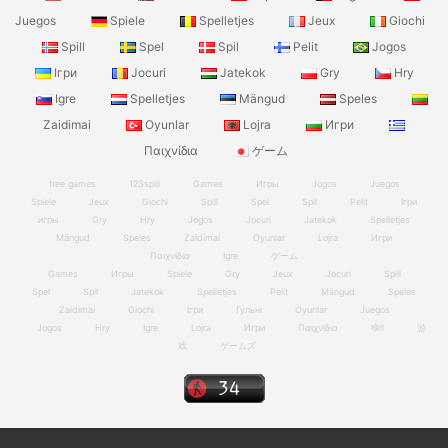
Juegos
Spiele
Spelletjes
Jeux
Giochi
Spill
Spel
Spil
Pelit
Jogos
Ігри
Jocuri
Jatekok
Gry
Hry
Igre
Spelletjes
Mängud
Speles
Zaidimai
Oyunlar
Lojra
Игри
Παιχνίδια
ゲーム
free games
123spill
Games
Игры
Jogos
Juegos
Spiele
Jeux
Giochi
Spill
Spel
Spil
Pelit
Ігри
игры
Gry
Hry
Jogos
Jocuri
Jatekok
Spelletjes
Mängud
Speles
Zaidimai
Oyunlar
Lojra
Игри
Παιχνίδια
Igre
ゲーム
Games
Игры
Spiele
Gry
Jeux
Jocuri
Spill
Spel
Spil
Jatekok
Spelletjes
Pelit
Mängud
Speles
Zaidimai
Giochi
Ігри
Гульні
Oyunlar
Juegos
Jogos
Hry
Igre
Lojra
Игри
Παιχνίδια
खेल
游
戏
ゲームズ