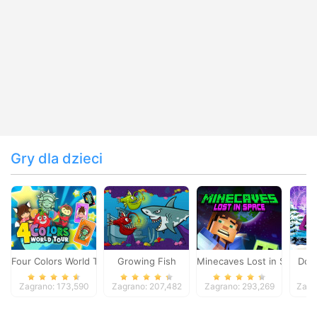
Gry dla dzieci
Four Colors World Tour
Growing Fish
Minecaves Lost in Space
Dol
Zagrano: 173,590
Zagrano: 207,482
Zagrano: 293,269
Zagr