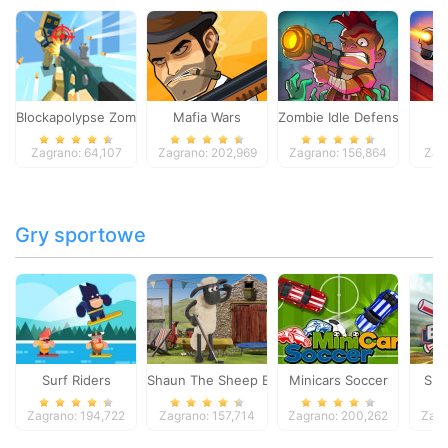
Blockapolypse Zombie Shooter
Mafia Wars
Zombie Idle Defense Onlin
St
Zagrano: 64,107
Zagrano: 202,969
Zagrano: 156,864
Zag
Gry sportowe
Surf Riders
Shaun The Sheep Baahmy Golf
Minicars Soccer
Sup
Zagrano: 194,722
Zagrano: 157,714
Zagrano: 200,262
Zagr