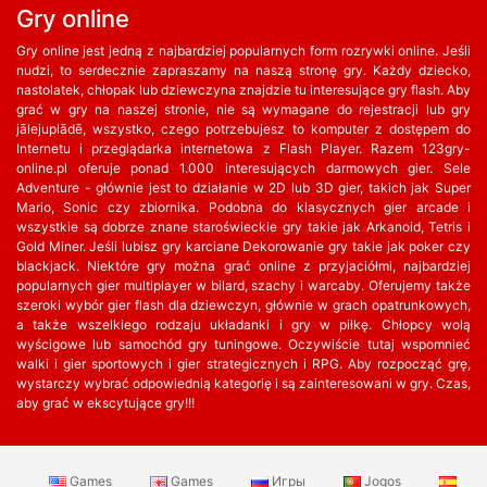
Gry online
Gry online jest jedną z najbardziej popularnych form rozrywki online. Jeśli
nudzi, to serdecznie zapraszamy na naszą stronę gry. Każdy dziecko,
nastolatek, chłopak lub dziewczyna znajdzie tu interesujące gry flash. Aby
grać w gry na naszej stronie, nie są wymagane do rejestracji lub gry
jālejuplādē, wszystko, czego potrzebujesz to komputer z dostępem do
Internetu i przeglądarka internetowa z Flash Player. Razem 123gry-
online.pl oferuje ponad 1.000 interesujących darmowych gier. Sele
Adventure - głównie jest to działanie w 2D lub 3D gier, takich jak Super
Mario, Sonic czy zbiornika. Podobna do klasycznych gier arcade i
wszystkie są dobrze znane staroświeckie gry takie jak Arkanoid, Tetris i
Gold Miner. Jeśli lubisz gry karciane Dekorowanie gry takie jak poker czy
blackjack. Niektóre gry można grać online z przyjaciółmi, najbardziej
popularnych gier multiplayer w bilard, szachy i warcaby. Oferujemy także
szeroki wybór gier flash dla dziewczyn, głównie w grach opatrunkowych,
a także wszelkiego rodzaju układanki i gry w piłkę. Chłopcy wolą
wyścigowe lub samochód gry tuningowe. Oczywiście tutaj wspomnieć
walki i gier sportowych i gier strategicznych i RPG. Aby rozpocząć grę,
wystarczy wybrać odpowiednią kategorię i są zainteresowani w gry. Czas,
aby grać w ekscytujące gry!!!
Games
Games
Игры
Jogos