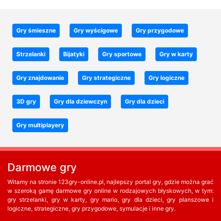
Gry śmieszne
Gry wyścigowe
Gry przygodowe
Strzelanki
Bijatyki
Gry sportowe
Gry w karty
Gry znajdowanie
Gry strategiczne
Gry logiczne
3D gry
Gry dla dziewczyn
Gry dla dzieci
Gry multiplayery
Darmowe gry
Witamy na stronie 123gry-online.pl, najlepszy portal gry, gdzie można grać
w szeroką gamę darmowe gry online w rodzajowych błyskowych, w tym:
gry strzelanki, gry w karty, gry mario, gry dla dzieci, gry planszowe i
logiczne, strategiczne, gry przygodowe, symulacje i inne gry.