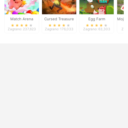
Match Arena
Cursed Treasure
Egg Farm
Mojic
Zagrano: 237,623
Zagrano: 176,033
Zagrano: 63,303
Zag