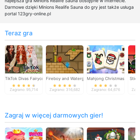
najlepsza gra Minions Realife Sauna dostępne w Internecie.
Darmowe dzięki Minions Realife Sauna do gry jest także usługa
portal 123gry-online.pl
Teraz gra
TikTok Divas Fairycore
Fireboy and Watergirl 2
Mahjong Christmas Holida
Stick
Zagrano: 95,714
Zagrano: 316,682
Zagrano: 64,676
Zagr
Zagraj w więcej darmowych gier!