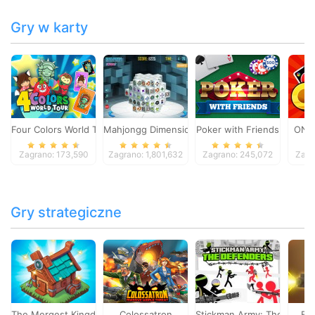
Gry w karty
Four Colors World Tour
Mahjongg Dimensions
Poker with Friends
ONO
Zagrano: 173,590
Zagrano: 1,801,632
Zagrano: 245,072
Zagr
Gry strategiczne
The Mergest Kingdom
Colossatron
Stickman Army: The Defen
Bl