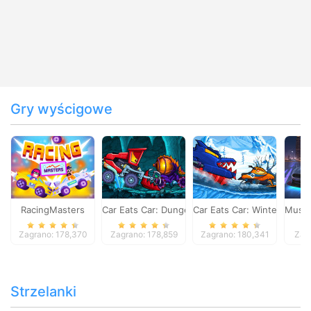
Gry wyścigowe
RacingMasters
Car Eats Car: Dungeon Adventure
Car Eats Car: Winter Adve
Musta
Zagrano: 178,370
Zagrano: 178,859
Zagrano: 180,341
Zag
Strzelanki