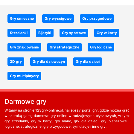
Gry śmieszne
Gry wyścigowe
Gry przygodowe
Strzelanki
Bijatyki
Gry sportowe
Gry w karty
Gry znajdowanie
Gry strategiczne
Gry logiczne
3D gry
Gry dla dziewczyn
Gry dla dzieci
Gry multiplayery
Darmowe gry
Witamy na stronie 123gry-online.pl, najlepszy portal gry, gdzie można grać
w szeroką gamę darmowe gry online w rodzajowych błyskowych, w tym:
gry strzelanki, gry w karty, gry mario, gry dla dzieci, gry planszowe i
logiczne, strategiczne, gry przygodowe, symulacje i inne gry.