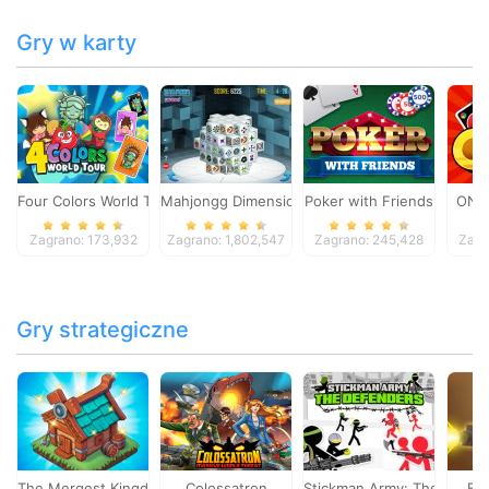
Gry w karty
Four Colors World Tour
Mahjongg Dimensions
Poker with Friends
ONO
Zagrano: 173,932
Zagrano: 1,802,547
Zagrano: 245,428
Zagr
Gry strategiczne
The Mergest Kingdom
Colossatron
Stickman Army: The Defen
Bl