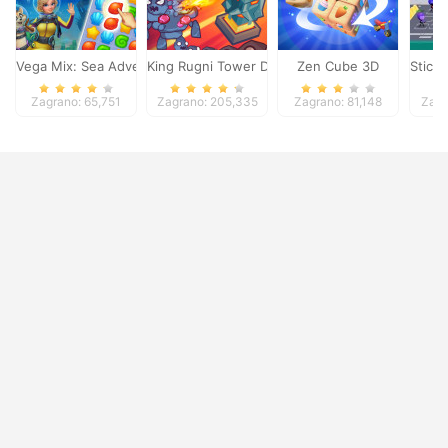
Vega Mix: Sea Adventures
King Rugni Tower Defense
Zen Cube 3D
Stick
Zagrano: 65,751
Zagrano: 205,335
Zagrano: 81,148
Zagr