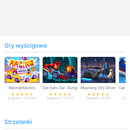
Gry wyścigowe
RacingMasters
Car Eats Car: Dungeon Adventure
Mustang City Driver
Car E
Zagrano: 178,643
Zagrano: 179,132
Zagrano: 55,811
Zagr
Strzelanki