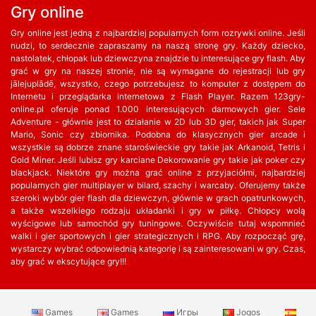
Gry online
Gry online jest jedną z najbardziej popularnych form rozrywki online. Jeśli
nudzi, to serdecznie zapraszamy na naszą stronę gry. Każdy dziecko,
nastolatek, chłopak lub dziewczyna znajdzie tu interesujące gry flash. Aby
grać w gry na naszej stronie, nie są wymagane do rejestracji lub gry
jālejuplādē, wszystko, czego potrzebujesz to komputer z dostępem do
Internetu i przeglądarka internetowa z Flash Player. Razem 123gry-
online.pl oferuje ponad 1.000 interesujących darmowych gier. Sele
Adventure - głównie jest to działanie w 2D lub 3D gier, takich jak Super
Mario, Sonic czy zbiornika. Podobna do klasycznych gier arcade i
wszystkie są dobrze znane staroświeckie gry takie jak Arkanoid, Tetris i
Gold Miner. Jeśli lubisz gry karciane Dekorowanie gry takie jak poker czy
blackjack. Niektóre gry można grać online z przyjaciółmi, najbardziej
popularnych gier multiplayer w bilard, szachy i warcaby. Oferujemy także
szeroki wybór gier flash dla dziewczyn, głównie w grach opatrunkowych,
a także wszelkiego rodzaju układanki i gry w piłkę. Chłopcy wolą
wyścigowe lub samochód gry tuningowe. Oczywiście tutaj wspomnieć
walki i gier sportowych i gier strategicznych i RPG. Aby rozpocząć grę,
wystarczy wybrać odpowiednią kategorię i są zainteresowani w gry. Czas,
aby grać w ekscytujące gry!!!
Games
Games
Игры
Jogos