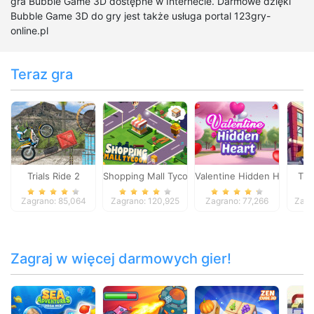
gra Bubble Game 3D dostępne w Internecie. Darmowe dzięki
Bubble Game 3D do gry jest także usługa portal 123gry-
online.pl
Teraz gra
Trials Ride 2
Shopping Mall Tycoon
Valentine Hidden Heart
Tra
Zagrano: 85,064
Zagrano: 120,925
Zagrano: 77,266
Zagr
Zagraj w więcej darmowych gier!