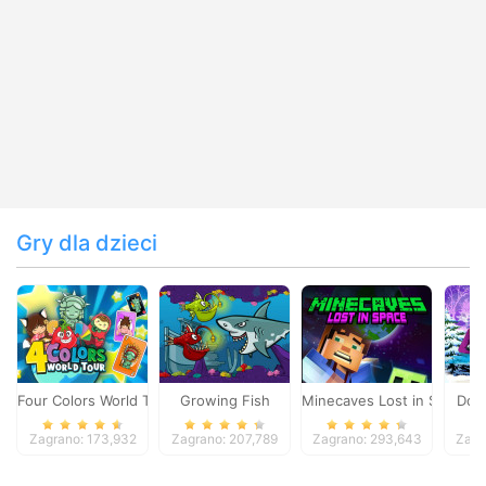
Gry dla dzieci
Four Colors World Tour
Growing Fish
Minecaves Lost in Space
Dol
Zagrano: 173,932
Zagrano: 207,789
Zagrano: 293,643
Zagr