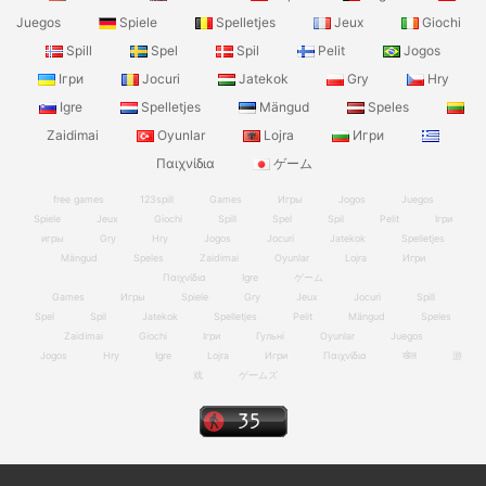
Juegos
Spiele
Spelletjes
Jeux
Giochi
Spill
Spel
Spil
Pelit
Jogos
Ігри
Jocuri
Jatekok
Gry
Hry
Igre
Spelletjes
Mängud
Speles
Zaidimai
Oyunlar
Lojra
Игри
Παιχνίδια
ゲーム
free games
123spill
Games
Игры
Jogos
Juegos
Spiele
Jeux
Giochi
Spill
Spel
Spil
Pelit
Ігри
игры
Gry
Hry
Jogos
Jocuri
Jatekok
Spelletjes
Mängud
Speles
Zaidimai
Oyunlar
Lojra
Игри
Παιχνίδια
Igre
ゲーム
Games
Игры
Spiele
Gry
Jeux
Jocuri
Spill
Spel
Spil
Jatekok
Spelletjes
Pelit
Mängud
Speles
Zaidimai
Giochi
Ігри
Гульні
Oyunlar
Juegos
Jogos
Hry
Igre
Lojra
Игри
Παιχνίδια
खेल
游
戏
ゲームズ