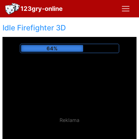
123gry-online
Idle Firefighter 3D
68%
Reklama