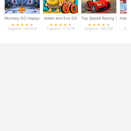
Monkey GO Happy: Stage 1
Adam and Eve GO
Top Speed Racing 3D
Hambu
Zagrano: 124,034
Zagrano: 177,078
Zagrano: 165,360
Zagr