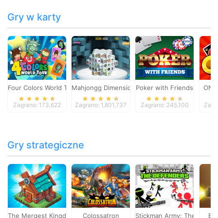
Gry w karty
Four Colors World Tour
Mahjongg Dimensions
Poker with Friends
ONO
Zagrano: 173,622
Zagrano: 1,801,737
Zagrano: 245,100
Zagr
Gry strategiczne
The Mergest Kingdom
Colossatron
Stickman Army: The Defen
Bl