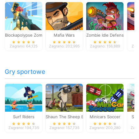
Blockapolypse Zombie Shooter
Mafia Wars
Zombie Idle Defense Onlin
St
Zagrano: 64,125
Zagrano: 202,995
Zagrano: 156,889
Zag
Gry sportowe
Surf Riders
Shaun The Sheep Baahmy Golf
Minicars Soccer
Sup
Zagrano: 194,735
Zagrano: 157,735
Zagrano: 200,280
Zagr