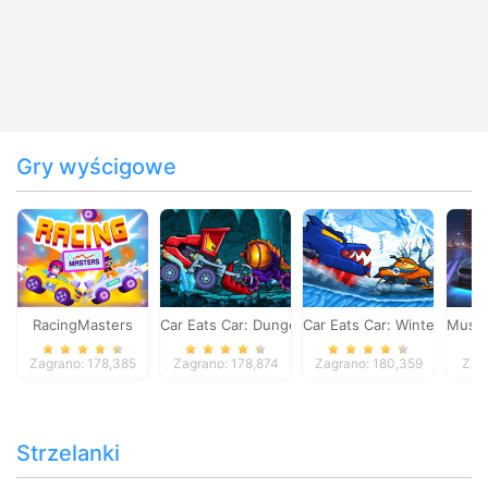
Gry wyścigowe
RacingMasters
Car Eats Car: Dungeon Adventure
Car Eats Car: Winter Adve
Musta
Zagrano: 178,385
Zagrano: 178,874
Zagrano: 180,359
Zag
Strzelanki