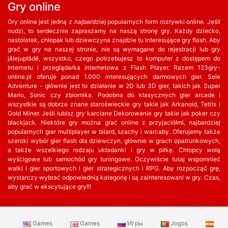
Gry online
Gry online jest jedną z najbardziej popularnych form rozrywki online. Jeśli
nudzi, to serdecznie zapraszamy na naszą stronę gry. Każdy dziecko,
nastolatek, chłopak lub dziewczyna znajdzie tu interesujące gry flash. Aby
grać w gry na naszej stronie, nie są wymagane do rejestracji lub gry
jālejuplādē, wszystko, czego potrzebujesz to komputer z dostępem do
Internetu i przeglądarka internetowa z Flash Player. Razem 123gry-
online.pl oferuje ponad 1.000 interesujących darmowych gier. Sele
Adventure - głównie jest to działanie w 2D lub 3D gier, takich jak Super
Mario, Sonic czy zbiornika. Podobna do klasycznych gier arcade i
wszystkie są dobrze znane staroświeckie gry takie jak Arkanoid, Tetris i
Gold Miner. Jeśli lubisz gry karciane Dekorowanie gry takie jak poker czy
blackjack. Niektóre gry można grać online z przyjaciółmi, najbardziej
popularnych gier multiplayer w bilard, szachy i warcaby. Oferujemy także
szeroki wybór gier flash dla dziewczyn, głównie w grach opatrunkowych,
a także wszelkiego rodzaju układanki i gry w piłkę. Chłopcy wolą
wyścigowe lub samochód gry tuningowe. Oczywiście tutaj wspomnieć
walki i gier sportowych i gier strategicznych i RPG. Aby rozpocząć grę,
wystarczy wybrać odpowiednią kategorię i są zainteresowani w gry. Czas,
aby grać w ekscytujące gry!!!
Games
Games
Игры
Jogos