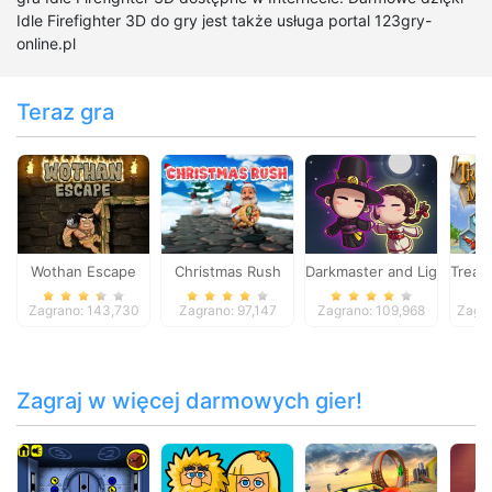
Idle Firefighter 3D do gry jest także usługa portal 123gry-
online.pl
Teraz gra
Wothan Escape
Christmas Rush
Darkmaster and Lightmaid
Treas
Zagrano: 143,730
Zagrano: 97,147
Zagrano: 109,968
Zagra
Zagraj w więcej darmowych gier!