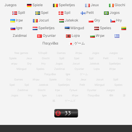
Juegos
Spiele
Spelletjes
Jeux
Giochi
Spill
Spel
Spil
Pelit
Jogos
Ігри
Jocuri
Jatekok
Gry
Hry
Igre
Spelletjes
Mängud
Speles
Zaidimai
Oyunlar
Lojra
Игри
Παιχνίδια
ゲーム
free games
123spill
Games
Игры
Jogos
Juegos
Spiele
Jeux
Giochi
Spill
Spel
Spil
Pelit
Ігри
игры
Gry
Hry
Jogos
Jocuri
Jatekok
Spelletjes
Mängud
Speles
Zaidimai
Oyunlar
Lojra
Игри
Παιχνίδια
Igre
ゲーム
Games
Игры
Spiele
Gry
Jeux
Jocuri
Spill
Spel
Spil
Jatekok
Spelletjes
Pelit
Mängud
Speles
Zaidimai
Giochi
Ігри
Гульні
Oyunlar
Juegos
Jogos
Hry
Igre
Lojra
Игри
Παιχνίδια
खेल
游
戏
ゲームズ