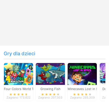
Gry dla dzieci
Four Colors World Tour
Growing Fish
Minecaves Lost in Space
Dol
Zagrano: 173,622
Zagrano: 207,503
Zagrano: 293,309
Zagr