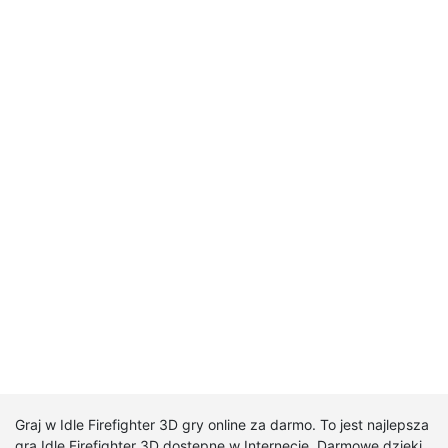
Graj w Idle Firefighter 3D gry online za darmo. To jest najlepsza
gra Idle Firefighter 3D dostępne w Internecie. Darmowe dzięki