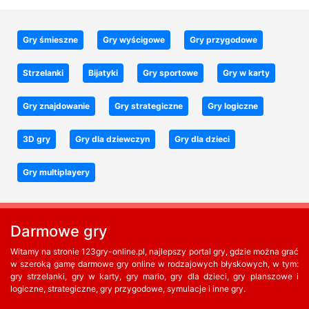
Gry śmieszne
Gry wyścigowe
Gry przygodowe
Strzelanki
Bijatyki
Gry sportowe
Gry w karty
Gry znajdowanie
Gry strategiczne
Gry logiczne
3D gry
Gry dla dziewczyn
Gry dla dzieci
Gry multiplayery
Darmowe gry
Witamy na stronie 123gry-online.pl, najlepszy portal gry, gdzie można grać
w szeroką gamę darmowe gry online w rodzajowych błyskowych, w tym:
gry strzelanki, gry w karty, gry mario, gry dla dzieci, gry planszowe i
logiczne, strategiczne, gry przygodowe, symulacje i inne gry.