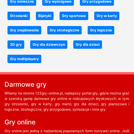
Gry śmieszne
Gry wyścigowe
Gry przygodowe
Strzelanki
Bijatyki
Gry sportowe
Gry w karty
Gry znajdowanie
Gry strategiczne
Gry logiczne
3D gry
Gry dla dziewczyn
Gry dla dzieci
Gry multiplayery
Darmowe gry
Witamy na stronie 123gry-online.pl, najlepszy portal gry, gdzie można grać
w szeroką gamę darmowe gry online w rodzajowych błyskowych, w tym:
gry strzelanki, gry w karty, gry mario, gry dla dzieci, gry planszowe i
logiczne, strategiczne, gry przygodowe, symulacje i inne gry.
Gry online
Gry online jest jedną z najbardziej popularnych form rozrywki online. Jeśli