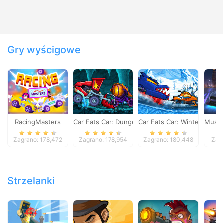
Gry wyścigowe
RacingMasters
Car Eats Car: Dungeon Adventure
Car Eats Car: Winter Adve
Musta
Zagrano: 178,472
Zagrano: 178,954
Zagrano: 180,448
Zag
Strzelanki