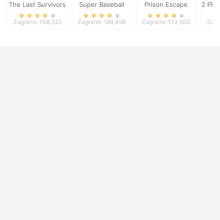
The Last Survivors
Super Baseball
Prison Escape
2 Pla
Zagrano: 148,322
Zagrano: 188,498
Zagrano: 113,500
Zagr