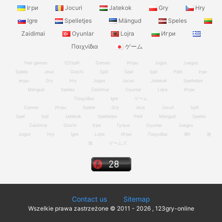
Ігри
Jocuri
Jatekok
Gry
Hry
Igre
Spelletjes
Mängud
Speles
Zaidimai
Oyunlar
Lojra
Игри
Παιχνίδια
ゲーム
free games
123spill
Games
Игры
Jogos
Juegos
Spiele
Jeux
Giochi
Spill
Spel
Spil
Pelit
Ігри
игры
Gry
Hry
Jogos
Jocuri
Jatekok
Spelletjes
Mängud
Speles
Zaidimai
Oyunlar
Lojra
Игри
Παιχνίδια
Igre
ゲーム
Games
Игры
Spiele
Gry
Jeux
Jocuri
Spill
Spel
Spil
Jatekok
Spelletjes
Pelit
Mängud
Speles
Zaidimai
Giochi
Ігри
Гульні
Oyunlar
Juegos
Jogos
Hry
Igre
Lojra
Игри
Παιχνίδια
खेल
游
戏
ゲームズ
Contact us
Sitemap
Wszelkie prawa zastrzeżone © 2011 - 2026 , 123gry-online