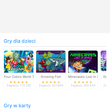
Gry dla dzieci
Four Colors World Tour
Growing Fish
Minecaves Lost in Space
Dol
Zagrano: 173,726
Zagrano: 207,609
Zagrano: 293,433
Zagr
Gry w karty