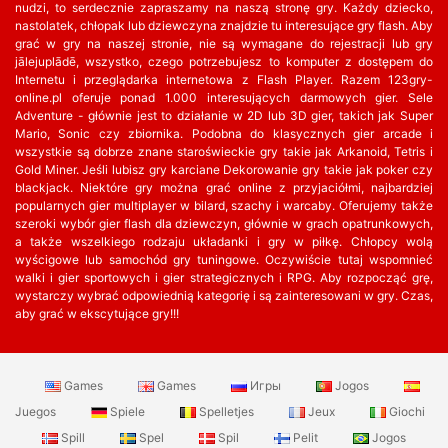
nudzi, to serdecznie zapraszamy na naszą stronę gry. Każdy dziecko,
nastolatek, chłopak lub dziewczyna znajdzie tu interesujące gry flash. Aby
grać w gry na naszej stronie, nie są wymagane do rejestracji lub gry
jālejuplādē, wszystko, czego potrzebujesz to komputer z dostępem do
Internetu i przeglądarka internetowa z Flash Player. Razem 123gry-
online.pl oferuje ponad 1.000 interesujących darmowych gier. Sele
Adventure - głównie jest to działanie w 2D lub 3D gier, takich jak Super
Mario, Sonic czy zbiornika. Podobna do klasycznych gier arcade i
wszystkie są dobrze znane staroświeckie gry takie jak Arkanoid, Tetris i
Gold Miner. Jeśli lubisz gry karciane Dekorowanie gry takie jak poker czy
blackjack. Niektóre gry można grać online z przyjaciółmi, najbardziej
popularnych gier multiplayer w bilard, szachy i warcaby. Oferujemy także
szeroki wybór gier flash dla dziewczyn, głównie w grach opatrunkowych,
a także wszelkiego rodzaju układanki i gry w piłkę. Chłopcy wolą
wyścigowe lub samochód gry tuningowe. Oczywiście tutaj wspomnieć
walki i gier sportowych i gier strategicznych i RPG. Aby rozpocząć grę,
wystarczy wybrać odpowiednią kategorię i są zainteresowani w gry. Czas,
aby grać w ekscytujące gry!!!
Games
Games
Игры
Jogos
Juegos
Spiele
Spelletjes
Jeux
Giochi
Spill
Spel
Spil
Pelit
Jogos