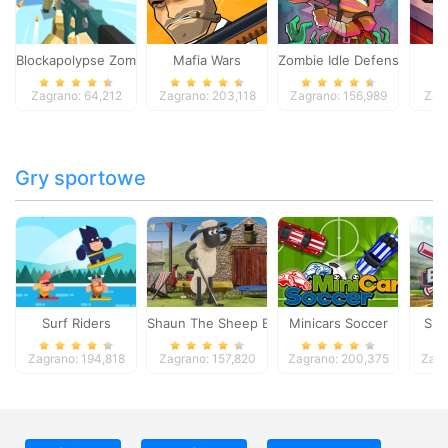
Blockapolypse Zombie Shooter
Mafia Wars
Zombie Idle Defense Onlin
St
Zagrano: 64,212
Zagrano: 203,118
Zagrano: 156,989
Zag
Gry sportowe
Surf Riders
Shaun The Sheep Baahmy Golf
Minicars Soccer
Sup
Zagrano: 194,818
Zagrano: 157,820
Zagrano: 200,375
Zagr