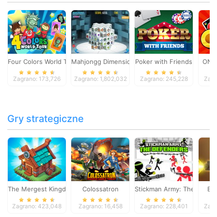
Four Colors World Tour
Mahjongg Dimensions
Poker with Friends
ONO
Zagrano: 173,726
Zagrano: 1,802,032
Zagrano: 245,228
Zagr
Gry strategiczne
The Mergest Kingdom
Colossatron
Stickman Army: The Defen
Bl
Zagrano: 423,048
Zagrano: 16,458
Zagrano: 228,401
Zagr