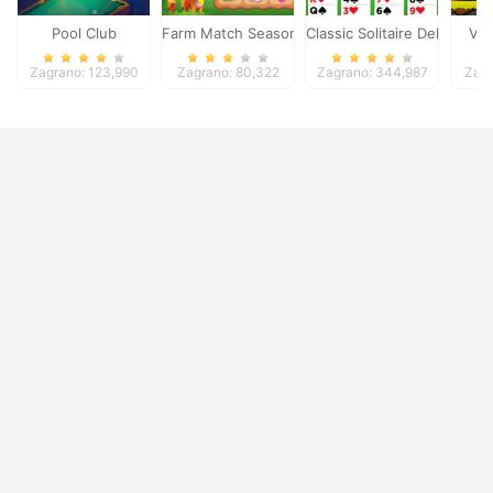
Pool Club
Farm Match Seasons
Classic Solitaire Deluxe
Vik
Zagrano: 123,990
Zagrano: 80,322
Zagrano: 344,987
Zagr