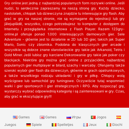
Gry online jest jedną z najbardziej popularnych form rozrywki online. Jeśli
nudzi, to serdecznie zapraszamy na naszą stronę gry. Każdy dziecko,
nastolatek, chłopak lub dziewczyna znajdzie tu interesujące gry flash. Aby
grać w gry na naszej stronie, nie są wymagane do rejestracji lub gry
jālejuplādē, wszystko, czego potrzebujesz to komputer z dostępem do
Internetu i przeglądarka internetowa z Flash Player. Razem 123gry-
online.pl oferuje ponad 1.000 interesujących darmowych gier. Sele
Adventure - głównie jest to działanie w 2D lub 3D gier, takich jak Super
Mario, Sonic czy zbiornika. Podobna do klasycznych gier arcade i
wszystkie są dobrze znane staroświeckie gry takie jak Arkanoid, Tetris i
Gold Miner. Jeśli lubisz gry karciane Dekorowanie gry takie jak poker czy
blackjack. Niektóre gry można grać online z przyjaciółmi, najbardziej
popularnych gier multiplayer w bilard, szachy i warcaby. Oferujemy także
szeroki wybór gier flash dla dziewczyn, głównie w grach opatrunkowych,
a także wszelkiego rodzaju układanki i gry w piłkę. Chłopcy wolą
wyścigowe lub samochód gry tuningowe. Oczywiście tutaj wspomnieć
walki i gier sportowych i gier strategicznych i RPG. Aby rozpocząć grę,
wystarczy wybrać odpowiednią kategorię i są zainteresowani w gry. Czas,
aby grać w ekscytujące gry!!!
Games
Games
Игры
Jogos
Juegos
Spiele
Spelletjes
Jeux
Giochi