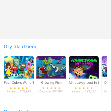
Gry dla dzieci
Four Colors World Tour
Growing Fish
Minecaves Lost in Space
Dol
Zagrano: 173,995
Zagrano: 207,864
Zagrano: 293,726
Zagr