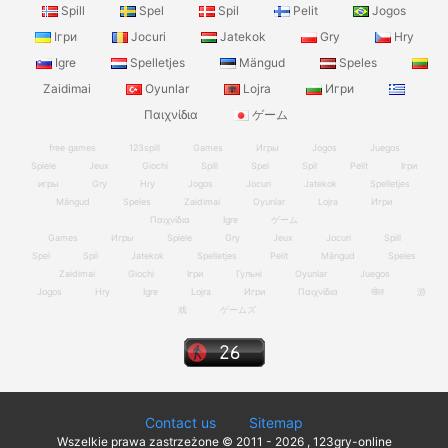
Spill
Spel
Spil
Pelit
Jogos
Ігри
Jocuri
Jatekok
Gry
Hry
Igre
Spelletjes
Mängud
Speles
Zaidimai
Oyunlar
Lojra
Игри
Παιχνίδια
ゲーム
free games
123spill
Games
Игры
Jogos
Juegos
Spiele
Jeux
Giochi
Spill
Spel
Spil
Pelit
Ігри
игры
Gry
Hry
Jogos
Jocuri
Jatekok
Spelletjes
Mängud
Speles
Zaidimai
Oyunlar
Lojra
Игри
Παιχνίδια
Igre
ゲーム
Games
Игры
Spiele
Gry
Jeux
Jocuri
Spill
Spel
Spil
Jatekok
Spelletjes
Pelit
Mängud
Speles
Zaidimai
Giochi
Ігри
Гульні
Oyunlar
Juegos
Jogos
Hry
Igre
Lojra
Игри
Παιχνίδια
खेल
游
戏
ゲームズ
Contact us
Sitemap
Wszelkie prawa zastrzeżone © 2011 - 2026 , 123gry-online