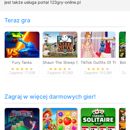
jest także usługa portal 123gry-online.pl
Teraz gra
Fury Tanks
Shaun The Sheep Sheep Stack
TikTok Outfits Of The Wee
Bob 
Zagrano: 17,058
Zagrano: 97,262
Zagrano: 102,981
Zagr
Zagraj w więcej darmowych gier!