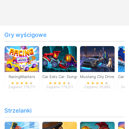
Gry wyścigowe
RacingMasters
Car Eats Car: Dungeon Adventure
Mustang City Driver
Car E
Zagrano: 178,711
Zagrano: 179,211
Zagrano: 55,883
Zagr
Strzelanki