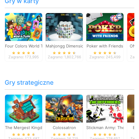
Gry w karty
Four Colors World Tour
Mahjongg Dimensions
Poker with Friends
ONO
Zagrano: 173,995
Zagrano: 1,802,766
Zagrano: 245,499
Zagr
Gry strategiczne
The Mergest Kingdom
Colossatron
Stickman Army: The Defen
Bl
Zagrano: 423,487
Zagrano: 16,715
Zagrano: 228,657
Zagr