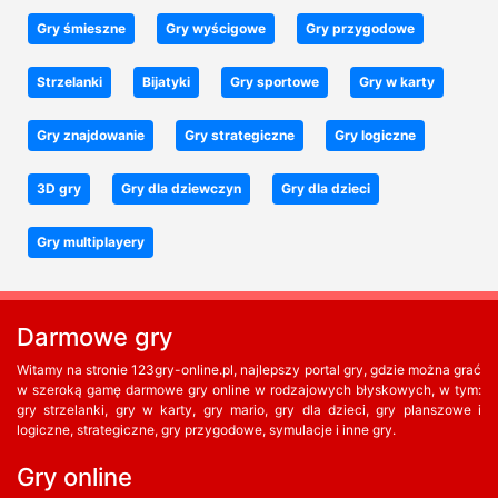
Gry śmieszne
Gry wyścigowe
Gry przygodowe
Strzelanki
Bijatyki
Gry sportowe
Gry w karty
Gry znajdowanie
Gry strategiczne
Gry logiczne
3D gry
Gry dla dziewczyn
Gry dla dzieci
Gry multiplayery
Darmowe gry
Witamy na stronie 123gry-online.pl, najlepszy portal gry, gdzie można grać
w szeroką gamę darmowe gry online w rodzajowych błyskowych, w tym:
gry strzelanki, gry w karty, gry mario, gry dla dzieci, gry planszowe i
logiczne, strategiczne, gry przygodowe, symulacje i inne gry.
Gry online