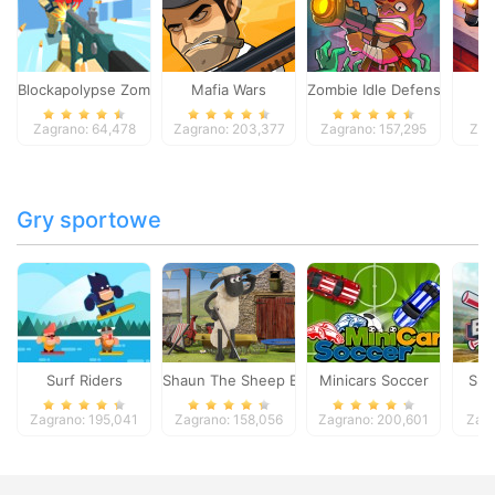
Blockapolypse Zombie Shooter
Mafia Wars
Zombie Idle Defense Onlin
St
Zagrano: 64,478
Zagrano: 203,377
Zagrano: 157,295
Zag
Gry sportowe
Surf Riders
Shaun The Sheep Baahmy Golf
Minicars Soccer
Sup
Zagrano: 195,041
Zagrano: 158,056
Zagrano: 200,601
Zagr