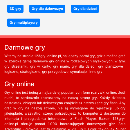
3D gry
Gry dla dziewczyn
Gry dla dzieci
Gry multiplayery
Darmowe gry
Witamy na stronie 123gry-online.pl, najlepszy portal gry, gdzie można grać
w szeroką gamę darmowe gry online w rodzajowych błyskowych, w tym:
gry strzelanki, gry w karty, gry mario, gry dla dzieci, gry planszowe i
logiczne, strategiczne, gry przygodowe, symulacje i inne gry.
Gry online
Gry online jest jedną z najbardziej popularnych form rozrywki online. Jeśli
nudzi, to serdecznie zapraszamy na naszą stronę gry. Każdy dziecko,
nastolatek, chłopak lub dziewczyna znajdzie tu interesujące gry flash. Aby
grać w gry na naszej stronie, nie są wymagane do rejestracji lub gry
jālejuplādē, wszystko, czego potrzebujesz to komputer z dostępem do
Internetu i przeglądarka internetowa z Flash Player. Razem 123gry-
online.pl oferuje ponad 1.000 interesujących darmowych gier. Sele
Adventure - głównie jest to działanie w 2D lub 3D gier, takich jak Super