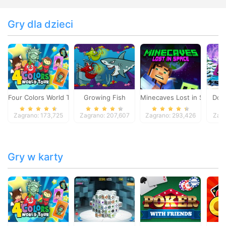
Gry dla dzieci
Four Colors World Tour
Growing Fish
Minecaves Lost in Space
Dol
Zagrano: 173,725
Zagrano: 207,607
Zagrano: 293,426
Zagr
Gry w karty