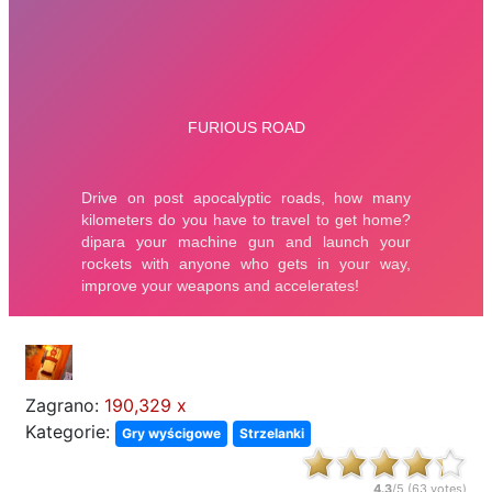
Zagrano:
190,329 x
Kategorie:
Gry wyścigowe
Strzelanki
4.3
/5 (
63
votes)