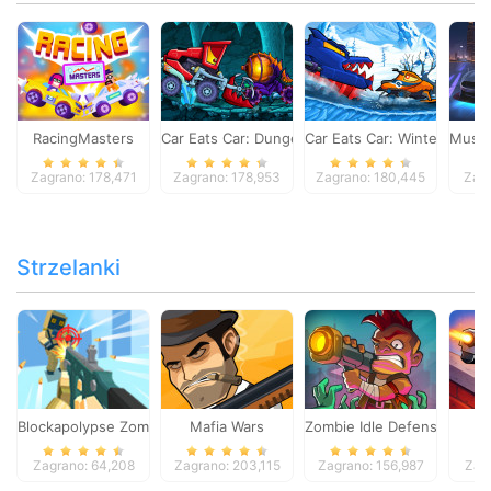
RacingMasters
Car Eats Car: Dungeon Adventure
Car Eats Car: Winter Adve
Musta
Zagrano: 178,471
Zagrano: 178,953
Zagrano: 180,445
Zagr
Strzelanki
Blockapolypse Zombie Shooter
Mafia Wars
Zombie Idle Defense Onlin
St
Zagrano: 64,208
Zagrano: 203,115
Zagrano: 156,987
Zag