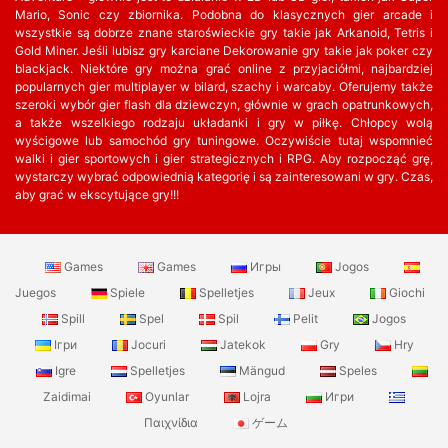
Mario, Sonic czy zbiornika. Podobna do klasycznych gier arcade i
wszystkie są dobrze znane staroświeckie gry takie jak Arkanoid, Tetris i
Gold Miner. Jeśli lubisz gry karciane Dekorowanie gry takie jak poker czy
blackjack. Niektóre gry można grać online z przyjaciółmi, najbardziej
popularnych gier multiplayer w bilard, szachy i warcaby. Oferujemy także
szeroki wybór gier flash dla dziewczyn, głównie w grach opatrunkowych,
a także wszelkiego rodzaju układanki i gry w piłkę. Chłopcy wolą
wyścigowe lub samochód gry tuningowe. Oczywiście tutaj wspomnieć
walki i gier sportowych i gier strategicznych i RPG. Aby rozpocząć grę,
wystarczy wybrać odpowiednią kategorię i są zainteresowani w gry. Czas,
aby grać w ekscytujące gry!!!
Games
Games
Игры
Jogos
Juegos
Spiele
Spelletjes
Jeux
Giochi
Spill
Spel
Spil
Pelit
Jogos
Ігри
Jocuri
Jatekok
Gry
Hry
Igre
Spelletjes
Mängud
Speles
Zaidimai
Oyunlar
Lojra
Игри
Παιχνίδια
ゲーム