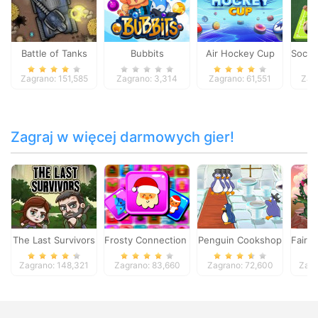
Battle of Tanks
Bubbits
Air Hockey Cup
Socce
Zagrano: 151,585
Zagrano: 3,314
Zagrano: 61,551
Zag
Zagraj w więcej darmowych gier!
The Last Survivors
Frosty Connection Quest
Penguin Cookshop
Fairy
Zagrano: 148,321
Zagrano: 83,660
Zagrano: 72,600
Zagr