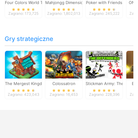
Four Colors World Tour
Mahjongg Dimensions
Poker with Friends
ONO
Zagrano: 173,725
Zagrano: 1,802,013
Zagrano: 245,222
Zagr
Gry strategiczne
The Mergest Kingdom
Colossatron
Stickman Army: The Defen
Bl
Zagrano: 423,043
Zagrano: 16,453
Zagrano: 228,396
Zagr